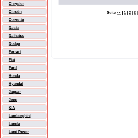
Chrysler
Citroën
Seite
<<
|
1
|
2
|
3
Corvette
Dacia
Daihatsu
Dodge
Ferrari
Fiat
Ford
Honda
Hyundai
Jaguar
Jeep
KIA
Lamborghini
Lancia
Land Rover