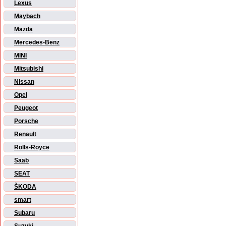
Lexus
Maybach
Mazda
Mercedes-Benz
MINI
Mitsubishi
Nissan
Opel
Peugeot
Porsche
Renault
Rolls-Royce
Saab
SEAT
ŠKODA
smart
Subaru