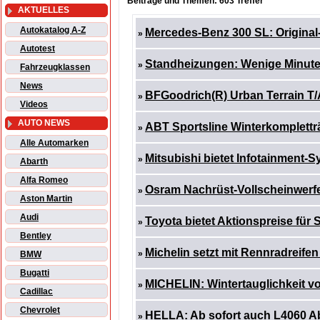
Beiträge und Themen: 603 Treffer
AKTUELLES
Autokatalog A-Z
Mercedes-Benz 300 SL: Original-
»
Autotest
Standheizungen: Wenige Minuten
»
Fahrzeugklassen
News
BFGoodrich(R) Urban Terrain T/
»
Videos
AUTO NEWS
ABT Sportsline Winterkompletträd
»
Alle Automarken
Mitsubishi bietet Infotainment
»
Abarth
Alfa Romeo
Osram Nachrüst-Vollscheinwerfe
»
Aston Martin
Audi
Toyota bietet Aktionspreise für
»
Bentley
Michelin setzt mit Rennradreife
»
BMW
Bugatti
MICHELIN: Wintertauglichkeit v
»
Cadillac
Chevrolet
HELLA: Ab sofort auch L4060 A
»