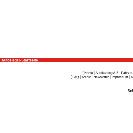
Autosieger-Startseite
[
|
|
Home
Autokatalog A-Z
Fahrzeu
[
|
|
|
|
FAQ
Archiv
Newsletter
Impressum
A
Se