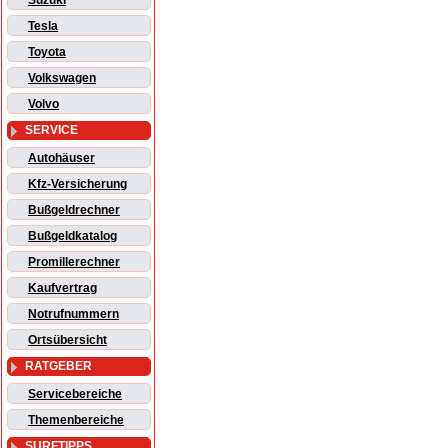
Suzuki
Tesla
Toyota
Volkswagen
Volvo
SERVICE
Autohäuser
Kfz-Versicherung
Bußgeldrechner
Bußgeldkatalog
Promillerechner
Kaufvertrag
Notrufnummern
Ortsübersicht
RATGEBER
Servicebereiche
Themenbereiche
SURFTIPPS