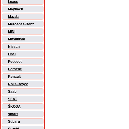
Lexus
Maybach
Mazda
Mercedes-Benz
MINI
Mitsubishi
Nissan
Opel
Peugeot
Porsche
Renault
Rolls-Royce
Saab
SEAT
ŠKODA
smart
Subaru