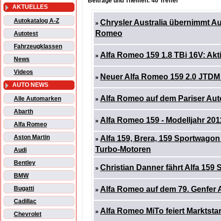
Beiträge und Themen: 40 Treffer
AKTUELLES
Autokatalog A-Z
Chrysler Australia übernimmt Aus
»
Romeo
Autotest
Fahrzeugklassen
Alfa Romeo 159 1.8 TBi 16V: Ak
»
News
Videos
Neuer Alfa Romeo 159 2.0 JTDM
»
AUTO NEWS
Alfa Romeo auf dem Pariser Aut
Alle Automarken
»
Abarth
Alfa Romeo 159 - Modelljahr 201
»
Alfa Romeo
Aston Martin
Alfa 159, Brera, 159 Sportwagon
»
Turbo-Motoren
Audi
Bentley
Christian Danner fährt Alfa 159 
»
BMW
Bugatti
Alfa Romeo auf dem 79. Genfer 
»
Cadillac
Alfa Romeo MiTo feiert Marktstar
»
Chevrolet