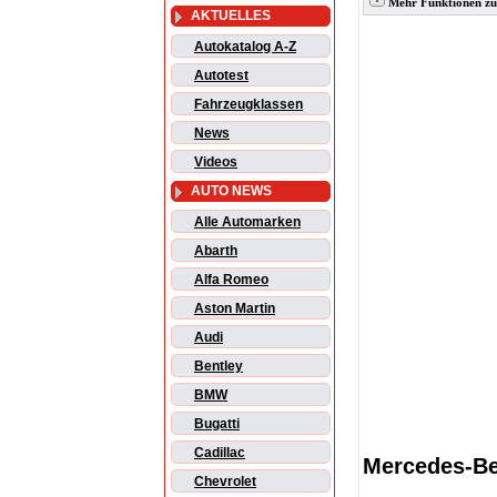
Mehr Funktionen zu 
AKTUELLES
Autokatalog A-Z
Autotest
Fahrzeugklassen
News
Videos
AUTO NEWS
Alle Automarken
Abarth
Alfa Romeo
Aston Martin
Audi
Bentley
BMW
Bugatti
Cadillac
Mercedes-Be
Chevrolet