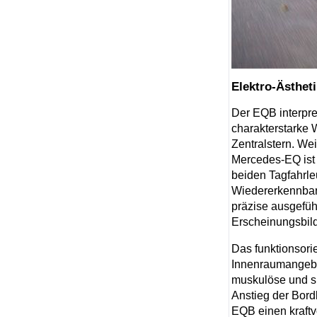
Elektro-Ästhet
Der EQB interpre
charakter­starke 
Zentralstern. We
Mercedes-EQ ist 
beiden Tagfahrle
Wiedererkennbarke
präzise ausgefüh
Erscheinungsbild
Das funktionsori
Innenraum­angeb
muskulöse und si
Anstieg der Bord
EQB einen kraftv