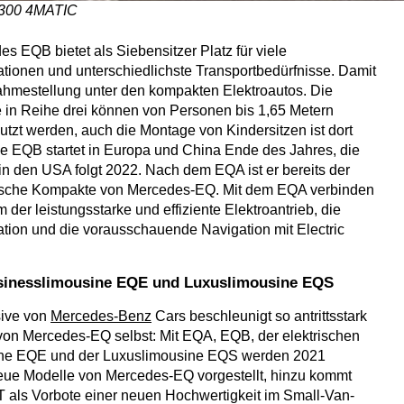
300 4MATIC
s EQB bietet als Siebensitzer Platz für viele
ationen und unterschiedlichste Transportbedürfnisse. Damit
ahmestellung unter den kompakten Elektroautos. Die
e in Reihe drei können von Personen bis 1,65 Metern
tzt werden, auch die Montage von Kindersitzen ist dort
e EQB startet in Europa und China Ende des Jahres, die
in den USA folgt 2022. Nach dem EQA ist er bereits der
trische Kompakte von Mercedes-EQ. Mit dem EQA verbinden
 der leistungsstarke und effiziente Elektroantrieb, die
tion und die vorausschauende Navigation mit Electric
usinesslimousine EQE und Luxuslimousine EQS
sive von
Mercedes-Benz
Cars beschleunigt so antrittsstark
von Mercedes-EQ selbst: Mit EQA, EQB, der elektrischen
ne EQE und der Luxuslimousine EQS werden 2021
eue Modelle von Mercedes-EQ vorgestellt, hinzu kommt
als Vorbote einer neuen Hochwertigkeit im Small-Van-