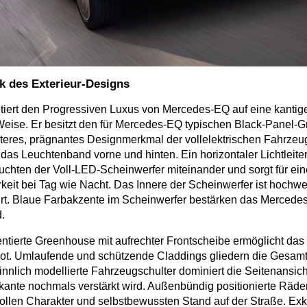
ik des Exterieur-Designs
tiert den Progressiven Luxus von Mercedes-EQ auf eine kanti
Weise. Er besitzt den für Mercedes-EQ typischen Black-Panel-Gri
iteres, prägnantes Designmerkmal der vollelektrischen Fahrzeu
das Leuchtenband vorne und hinten. Ein horizontaler Lichtleiter
uchten der Voll-LED-Scheinwerfer miteinander und sorgt für ei
it bei Tag wie Nacht. Das Innere der Scheinwerfer ist hochwerti
rt. Blaue Farbakzente im Scheinwerfer bestärken das Mercede
.
entierte Greenhouse mit aufrechter Frontscheibe ermöglicht das
ot. Umlaufende und schützende Claddings gliedern die Gesamtp
nnlich modellierte Fahrzeugschulter dominiert die Seitenansic
kante nochmals verstärkt wird. Außenbündig positionierte Räde
ollen Charakter und selbstbewussten Stand auf der Straße. Exkl