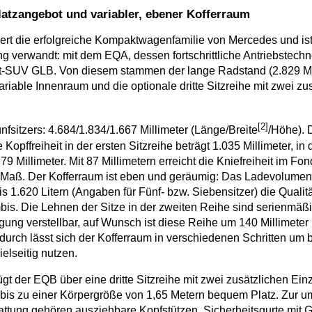
atzangebot und variabler, ebener Kofferraum
rt die erfolgreiche Kompaktwagen­familie von Mercedes und is
 verwandt: mit dem EQA, dessen fortschrittliche Antriebstechnol
-SUV GLB. Von diesem stammen der lange Radstand (2.829 Mill
iable Innenraum und die optionale dritte Sitz­reihe mit zwei zu
[2]
fsitzers: 4.684/1.834/1.667 Millimeter (Länge/Breite
/Höhe). 
e Kopffreiheit in der ersten Sitzreihe beträgt 1.035 Millimeter, in
79 Millimeter. Mit 87 Millimetern erreicht die Kniefreiheit im Fo
 Maß. Der Kofferraum ist eben und geräumig: Das Ladevolumen 
s 1.620 Litern (Angaben für Fünf- bzw. Siebensitzer) die Qualit
bis. Die Lehnen der Sitze in der zweiten Reihe sind serienmäß
igung verstellbar, auf Wunsch ist diese Reihe um 140 Millimeter
durch lässt sich der Kofferraum in verschiedenen Schritten um b
elseitig nutzen.
t der EQB über eine dritte Sitzreihe mit zwei zusätzlichen Einz
bis zu einer Körpergröße von 1,65 Metern bequem Platz. Zur 
attung gehören ausziehbare Kopfstützen, Sicherheitsgurte mit Gu