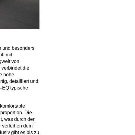
ge und besonders
ll mit
gwelt von
 verbindet die
ne hohe
g, detailliert und
s-EQ typische
 komfortable
roportion. Die
ht, was durch den
r verleihen dem
usiv gibt es bis zu