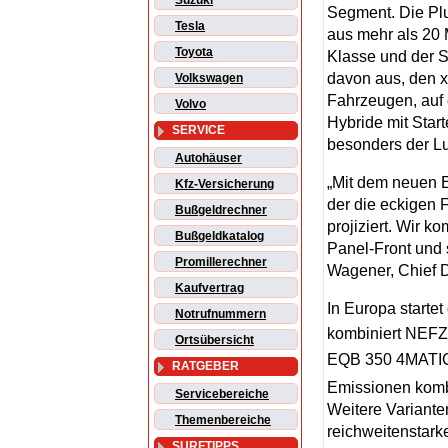
Suzuki
Segment. Die Plu
Tesla
aus mehr als 20 M
Toyota
Klasse und der S
davon aus, den x
Volkswagen
Fahrzeugen, auf 
Volvo
Hybride mit Star
SERVICE
besonders der L
Autohäuser
„Mit dem neuen 
Kfz-Versicherung
der die eckigen 
Bußgeldrechner
projiziert. Wir k
Bußgeldkatalog
Panel-Front und
Promillerechner
Wagener, Chief D
Kaufvertrag
In Europa start
Notrufnummern
kombiniert NEFZ
Ortsübersicht
EQB 350 4MATIC 
RATGEBER
Emissionen kombi
Servicebereiche
Weitere Variante
Themenbereiche
reichweitenstark
SURFTIPPS