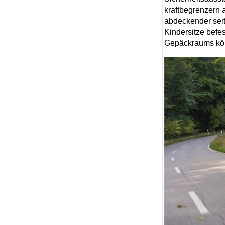
kraftbegrenzern a
abdeckender seit
Kindersitze befe
Gepäckraums kön