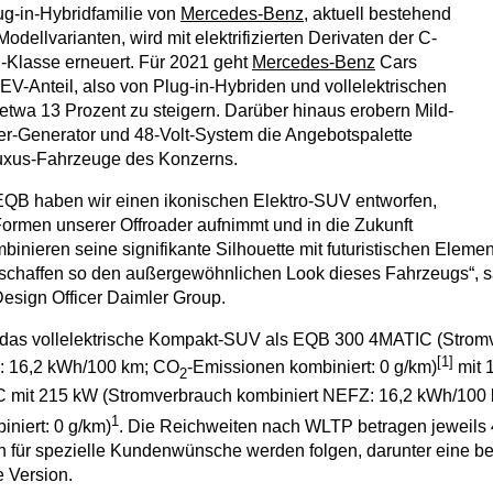
g-in-Hybridfamilie von
Mercedes-Benz
, aktuell bestehend
odellvarianten, wird mit elektrifizierten Derivaten der C-
-Klasse erneuert. Für 2021 geht
Mercedes-Benz
Cars
EV-Anteil, also von Plug-in-Hybriden und vollelektrischen
etwa 13 Prozent zu steigern. Darüber hinaus erobern Mild-
ter-Generator und 48-Volt-System die Angebotspalette
uxus-Fahrzeuge des Konzerns.
EQB haben wir einen ikonischen Elektro-SUV entworfen,
Formen unserer Offroader aufnimmt und in die Zukunft
ombinieren seine signifikante Silhouette mit futuristischen Eleme
 schaffen so den außergewöhnlichen Look dieses Fahrzeugs“, 
esign Officer Daimler Group.
et das vollelektrische Kompakt-SUV als EQB 300 4MATIC (Strom
[1]
: 16,2 kWh/100 km; CO
-Emissionen kombiniert: 0 g/km)
mit 
2
mit 215 kW (Stromverbrauch kombiniert NEFZ: 16,2 kWh/100
1
niert: 0 g/km)
. Die Reichweiten nach WLTP betragen jeweils 
n für spezielle Kundenwünsche werden folgen, darunter eine b
e Version.