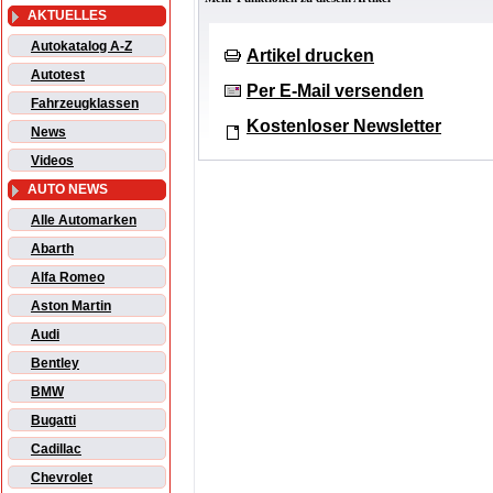
AKTUELLES
Autokatalog A-Z
Artikel drucken
Autotest
Per E-Mail versenden
Fahrzeugklassen
Kostenloser Newsletter
News
Videos
AUTO NEWS
Alle Automarken
Abarth
Alfa Romeo
Aston Martin
Audi
Bentley
BMW
Bugatti
Cadillac
Chevrolet