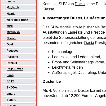
Lexus
Kompakt-SUV von
Dacia
seine Positi
Maybach
Klasse.
Mazda
Ausstattungen Duster, Lauréate un
Mercedes-Benz
MINI
Das SUV-Modell ist wie bisher als Ba
Ausstattungen Lauréate und Prestige l
Mitsubishi
bleibt die Serienausstattung der einz
Nissan
besonders erfolgreichen
Dacia
Presti
Opel
Peugeot
Klimaanlage,
Ledersitze und Lederlenkrad,
Porsche
Front- und Seitenairbags vorne,
Renault
Leichtmetallfelgen
Rolls-Royce
Außenspiegel, Dachreling, Unte
Saab
Duster Ice
SEAT
ŠKODA
Als 4. Version ist der Duster Ice mit
smart
unverändert ab 12.290 Euro im Angeb
Subaru