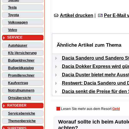
Suzuki
Tesla
Artikel drucken
|
Per E-Mail
Toyota
Volkswagen
Volvo
SERVICE
Ähnliche Artikel zum Thema
Autohäuser
Kfz-Versicherung
Dacia Sandero und Sandero S
Bußgeldrechner
Dacia Dokker Express wird gü
Bußgeldkatalog
Dacia Duster bietet mehr Aus
Promillerechner
Restwert: Dacia Sandero und D
Kaufvertrag
Notrufnummern
Dacia senkt die Preise für de
Ortsübersicht
RATGEBER
Lesen Sie mehr aus dem Resort
Geld
Servicebereiche
Themenbereiche
Worauf sollte ich beim Auto
achten?
SURFTIPPS