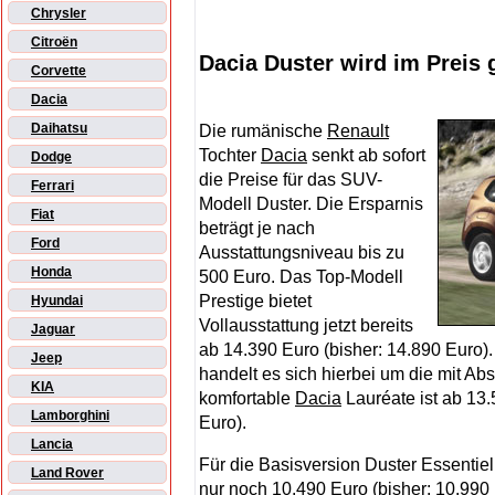
Chrysler
Citroën
Dacia Duster wird im Preis 
Corvette
Dacia
Daihatsu
Die rumänische
Renault
Tochter
Dacia
senkt ab sofort
Dodge
die Preise für das SUV-
Ferrari
Modell Duster. Die Ersparnis
Fiat
beträgt je nach
Ford
Ausstattungsniveau bis zu
Honda
500 Euro. Das Top-Modell
Prestige bietet
Hyundai
Vollausstattung jetzt bereits
Jaguar
ab 14.390 Euro (bisher: 14.890 Euro).
Jeep
handelt es sich hierbei um die mit Abs
KIA
komfortable
Dacia
Lauréate ist ab 13.
Lamborghini
Euro).
Lancia
Für die Basisversion Duster Essentie
Land Rover
nur noch 10.490 Euro (bisher: 10.990