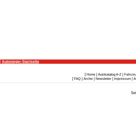
Autosieger-Startseite
[
|
|
Home
Autokatalog A-Z
Fahrze
[
|
|
|
|
FAQ
Archiv
Newsletter
Impressum
A
Se