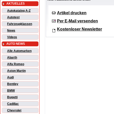
AKTUELLES
Autokatalog A-Z
Artikel drucken
Autotest
Per E-Mail versenden
Fahrzeugklassen
Kostenloser Newsletter
News
Videos
AUTO NEWS
Alle Automarken
Abarth
Alfa Romeo
Aston Martin
Audi
Bentley
BMW
Bugatti
Cadillac
Chevrolet