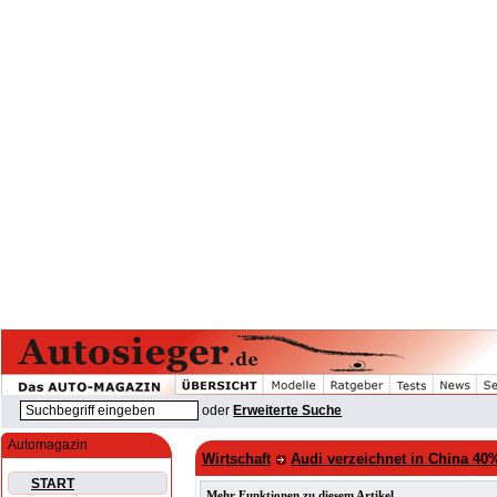
oder
Erweiterte Suche
Automagazin
Wirtschaft
Audi verzeichnet in China 40%
START
Mehr Funktionen zu diesem Artikel