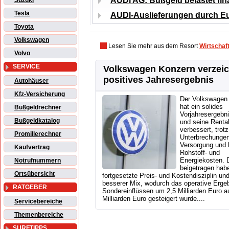
AUDI AG: Bußgeld belastet fin
Suzuki
Tesla
AUDI-Auslieferungen durch Eu
Toyota
Volkswagen
Lesen Sie mehr aus dem Resort
Wirtschaf
Volvo
SERVICE
Volkswagen Konzern verzei
positives Jahresergebnis
Autohäuser
Kfz-Versicherung
Der Volkswagen
hat ein solides
Bußgeldrechner
Vorjahresergebni
Bußgeldkatalog
und seine Rentab
verbessert, trotz
Promillerechner
Unterbrechungen
Versorgung und 
Kaufvertrag
Rohstoff- und
Energiekosten. 
Notrufnummern
beigetragen hab
Ortsübersicht
fortgesetzte Preis- und Kostendisziplin und
besserer Mix, wodurch das operative Ergeb
RATGEBER
Sondereinflüssen um 2,5 Milliarden Euro a
Milliarden Euro gesteigert wurde....
Servicebereiche
Themenbereiche
SURFTIPPS