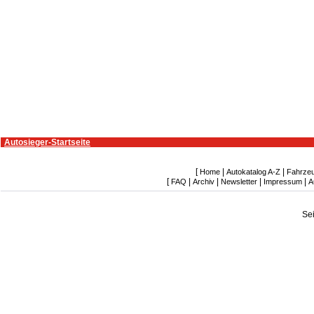
Autosieger-Startseite
[
|
|
Home
Autokatalog A-Z
Fahrze
[
|
|
|
|
FAQ
Archiv
Newsletter
Impressum
A
Se