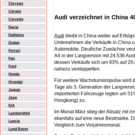
Chrysler
Citroën
Audi verzeichnet in China 4
Corvette
Dacia
Daihatsu
Audi
bleibt in China weiter auf Erfolgs
Unternehmen die Verkäufe in China 
Dodge
Automobile. Deutliche Zuwächse verze
Ferrari
A4 in der Langversion mit 24.536 Aus
Fiat
dessen Verkäufe sich um 93% auf 20.8
Ford
nahezu verdoppelten.
Honda
Für weitere Wachstumsimpulse wird 
Hyundai
Tage als 3. Generation der Langversi
Jaguar
importierten Fahrzeuge legten um 51
Jeep
Hongkong) zu.
KIA
Im Monat März stieg der Absatz mit i
Lamborghini
ebenfalls auf eine neue Bestmarke. D
Lancia
Vergleich zum Vorjahresmonat.
Land Rover