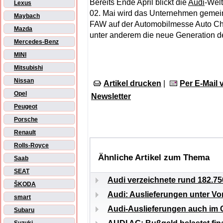
Bereits Ende April blickt die
Audi
-Welt
Lexus
02. Mai wird das Unternehmen gemein
Maybach
FAW auf der Automobilmesse Auto Chi
Mazda
unter anderem die neue Generation 
Mercedes-Benz
MINI
Mitsubishi
Nissan
Artikel drucken
|
Per E-Mail
Opel
Newsletter
Peugeot
Porsche
Renault
Rolls-Royce
Ähnliche Artikel zum Thema
Saab
SEAT
Audi verzeichnete rund 182.7
ŠKODA
Audi: Auslieferungen unter Vo
smart
Audi-Auslieferungen auch im O
Subaru