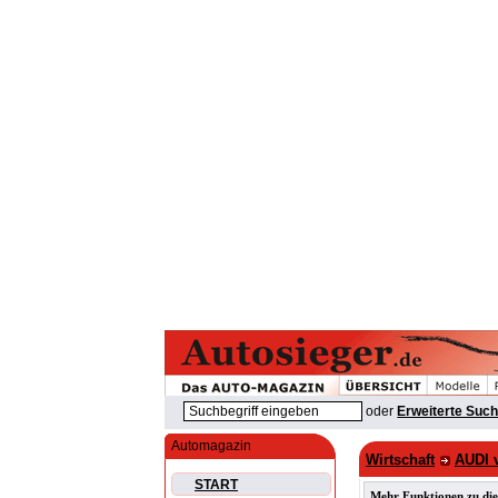
oder
Erweiterte Suc
Automagazin
Wirtschaft
AUDI v
START
Mehr Funktionen zu die