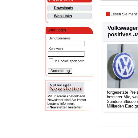
Downloads
Lesen Sie mehr
Web Links
Volkswagen
User Login
positives J
Benutzername
Kennwort
in Cookie speichern
fortgesetzte Prei
Mit unserem kostenlosen
besserer Mix, wo
Newsletter sind Sie immer
Sondereinflüssen 
bestens informiert.
Milliarden Euro ge
•
Newsletter bestellen