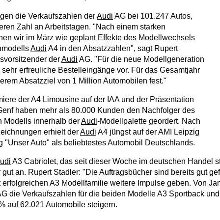
agen die Verkaufszahlen der
Audi
AG bei 101.247 Autos,
ngeren Zahl an Arbeitstagen. "Nach einem starken
en wir im März wie geplant Effekte des Modellwechsels
nmodells
Audi
A4 in den Absatzzahlen", sagt Rupert
dsvorsitzender der
Audi
AG. "Für die neue Modellgeneration
 sehr erfreuliche Bestelleingänge vor. Für das Gesamtjahr
erem Absatzziel von 1 Million Automobilen fest."
miere der A4 Limousine auf der IAA und der Präsentation
 Genf haben mehr als 80.000 Kunden den Nachfolger des
 Modells innerhalb der
Audi
-Modellpalette geordert. Nach
eichnungen erhielt der
Audi
A4 jüngst auf der AMI Leipzig
 "Unser Auto" als beliebtestes Automobil Deutschlands.
udi
A3 Cabriolet, das seit dieser Woche im deutschen Handel s
ut an. Rupert Stadler: "Die Auftragsbücher sind bereits gut gef
 erfolgreichen A3 Modellfamilie weitere Impulse geben. Von Ja
G die Verkaufszahlen für die beiden Modelle A3 Sportback und
 auf 62.021 Automobile steigern.