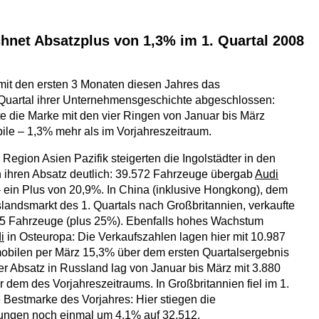
hnet Absatzplus von 1,3% im 1. Quartal 2008
mit den ersten 3 Monaten diesen Jahres das
. Quartal ihrer Unternehmensgeschichte abgeschlossen:
te die Marke mit den vier Ringen von Januar bis März
le – 1,3% mehr als im Vorjahreszeitraum.
Region Asien Pazifik steigerten die Ingolstädter in den
 ihren Absatz deutlich: 39.572 Fahrzeuge übergab
Audi
 ein Plus von 20,9%. In China (inklusive Hongkong), dem
landsmarkt des 1. Quartals nach Großbritannien, verkaufte
25 Fahrzeuge (plus 25%). Ebenfalls hohes Wachstum
i
in Osteuropa: Die Verkaufszahlen lagen hier mit 10.987
obilen per März 15,3% über dem ersten Quartalsergebnis
er Absatz in Russland lag von Januar bis März mit 3.880
 dem des Vorjahreszeitraums. In Großbritannien fiel im 1.
e Bestmarke des Vorjahres: Hier stiegen die
ungen noch einmal um 4,1% auf 32.512.