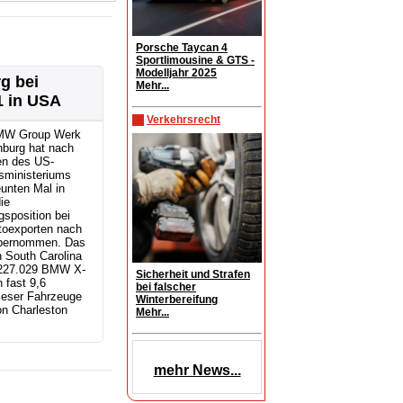
Porsche Taycan 4
Sportlimousine & GTS -
Modelljahr 2025
g bei
Mehr...
1 in USA
Verkehrsrecht
MW Group Werk
nburg hat nach
n des US-
sministeriums
unten Mal in
ie
sposition bei
toexporten nach
bernommen. Das
 South Carolina
r 227.029 BMW X-
Sicherheit und Strafen
 fast 9,6
bei falscher
ieser Fahrzeuge
Winterbereifung
n Charleston
Mehr...
mehr News...