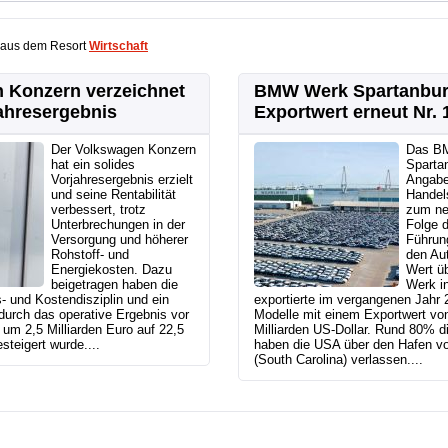
 aus dem Resort
Wirtschaft
 Konzern verzeichnet
BMW Werk Spartanbur
ahresergebnis
Exportwert erneut Nr. 
Der Volkswagen Konzern
Das B
hat ein solides
Sparta
Vorjahresergebnis erzielt
Angabe
und seine Rentabilität
Handel
verbessert, trotz
zum ne
Unterbrechungen in der
Folge d
Versorgung und höherer
Führung
Rohstoff- und
den Au
Energiekosten. Dazu
Wert ü
beigetragen haben die
Werk in
s- und Kostendisziplin und ein
exportierte im vergangenen Jah
durch das operative Ergebnis vor
Modelle mit einem Exportwert von
um 2,5 Milliarden Euro auf 22,5
Milliarden US-Dollar. Rund 80% d
steigert wurde....
haben die USA über den Hafen vo
(South Carolina) verlassen....