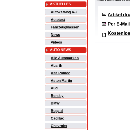
AKTUELLES
Autokatalog A-Z
Artikel d
Autotest
Per E-Mai
Fahrzeugklassen
Kostenlos
News
Videos
AUTO NEWS
Alle Automarken
Abarth
Alfa Romeo
Aston Martin
Audi
Bentley
BMW
Bugatti
Cadillac
Chevrolet