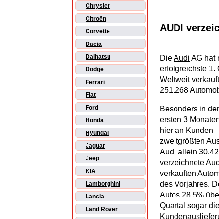
Chrysler
Citroën
AUDI verzeic
Corvette
Dacia
Daihatsu
Die
Audi
AG hat 
erfolgreichste 1
Dodge
Weltweit verkauf
Ferrari
251.268 Automobi
Fiat
Ford
Besonders in der 
ersten 3 Monaten
Honda
hier an Kunden –
Hyundai
zweitgrößten Aus
Jaguar
Audi
allein 30.4
Jeep
verzeichnete
Aud
KIA
verkauften Autom
des Vorjahres. D
Lamborghini
Autos 28,5% über
Lancia
Quartal sogar di
Land Rover
Kundenausliefer