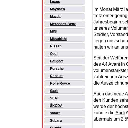
Lexus
Im Monat März l
Maybach
trotz einer geri
Mazda
Jahresbeginn seh
Mercedes-Benz
unseres Volume
MINI
Stadler, Vorstan
Mitsubishi
liegen uns schon
Nissan
halten wir an uns
Opel
Seit der Weltpre
Peugeot
des A4 Avant in
Porsche
volumenstärksten
Renault
zahlreichen Ausz
die Auszeichnung
Rolls-Royce
Saab
Auch das neue
A
SEAT
den Kunden sehr g
ŠKODA
werde der höchst
konnte die
Audi
A
smart
abermals um 2,5%
Subaru