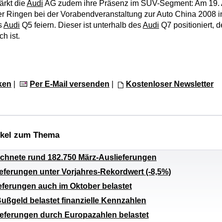
ärkt die
Audi
AG zudem ihre Präsenz im SUV-Segment: Am 19. Ap
er Ringen bei der Vorabendveranstaltung zur Auto China 2008 i
s
Audi
Q5 feiern. Dieser ist unterhalb des
Audi
Q7 positioniert, d
ch ist.
ken
|
Per E-Mail versenden
|
Kostenloser Newsletter
ikel zum Thema
ichnete rund 182.750 März-Auslieferungen
ieferungen unter Vorjahres-Rekordwert (-8,5%)
eferungen auch im Oktober belastet
ußgeld belastet finanzielle Kennzahlen
eferungen durch Europazahlen belastet