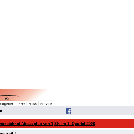
he
erzeichnet Absatzplus von 1,3% im 1. Quartal 2008
sem Artikel