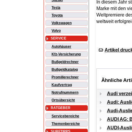
Suzuki
In diesem Jahr st
Tesla
Marke mit den vi
Weltpremiere de
Toyota
weltweit erfolgrei
Volkswagen
Volvo
SERVICE
Autohäuser
Artikel druc
Kfz-Versicherung
Bußgeldrechner
Bußgeldkatalog
Promillerechner
Ähnliche Art
Kaufvertrag
Notrufnummern
Audi verze
Ortsübersicht
Audi: Ausl
RATGEBER
Audi-Ausli
Servicebereiche
AUDI AG: B
Themenbereiche
AUDI-Ausli
SURFTIPPS