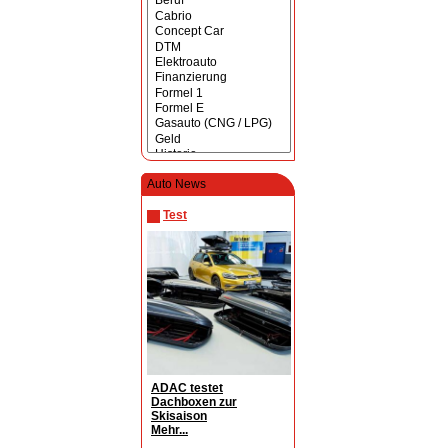
Auto News
Test
ADAC testet
Dachboxen zur
Skisaison
Mehr...