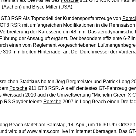
 Neiman ab. Die Fahrer des
Porsche
911 GT3 RSR von Paul Mil
(Aachen) und Bryce Miller (USA).
 GT3 RSR Als Topmodell der Kundensportfahrzeuge von
Porsc
GT3 RSR mit umfangreichen Modifikationen in die Rennsaison
ie Verbreiterung der Karosserie um 48 mm. Das aerodynamische
Führung der Ansaugluft ergänzt. Der besonders effiziente 6-Zli
 durch einen vom Reglement vorgeschriebenen Luftmengenbegre
ie 310 mm breiten Hinterräder an. Der Durchmesser der Vorderr
nsreichen Stadtkurs holten Jörg Bergmeister und Patrick Long 
 dem
Porsche
911 GT3 RSR. Als effizientestes GT-Fahrzeug ge
us Weissach 2010 auch die Umweltwertung "Michelin Green X Ch
p RS Spyder feierte
Porsche
2007 in Long Beach einen Dreifac
ng Beach startet am Samstag, 14. April, um 16.30 Uhr Ortszeit
d wird auf www.alms.com live im Internet übertragen. Das GT-Q