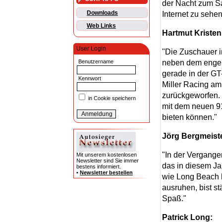
der Nacht zum S
Downloads
Internet zu sehen
Web Links
Hartmut Kristen
User Login
"Die Zuschauer i
neben dem engen
Benutzername
gerade in der GT
Kennwort
Miller Racing a
zurückgeworfen. 
in Cookie speichern
mit dem neuen 91
bieten können."
Jörg Bergmeiste
"In der Vergange
Mit unserem kostenlosen
Newsletter sind Sie immer
das in diesem Jah
bestens informiert.
•
Newsletter bestellen
wie Long Beach h
ausruhen, bist s
Spaß."
Patrick Long: