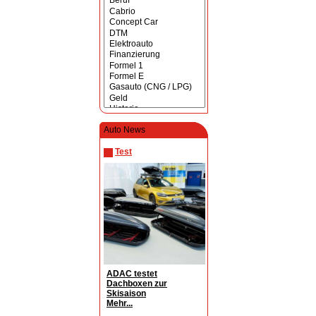
Auto News
Test
ADAC testet
Dachboxen zur
Skisaison
Mehr...