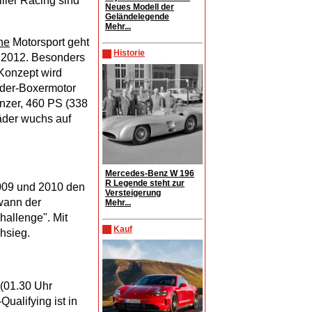
ler Racing sind
Neues Modell der
Geländelegende
Mehr...
he
Motorsport geht
Historie
 2012. Besonders
 Konzept wird
nder-Boxermotor
nzer, 460 PS (338
äder wuchs auf
Mercedes-Benz W 196
R Legende steht zur
2009 und 2010 den
Versteigerung
wann der
Mehr...
allenge". Mit
Kauf
hsieg.
 (01.30 Uhr
ualifying ist in