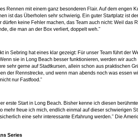
ndes Rennen mit einem ganz besonderen Flair. Auf dem engen K
n ist das Überholen sehr schwierig. Ein guter Startplatz ist d
er dürfen keine Fehler machen, das Team auch nicht: Weil das 
unde, die man an der Box verliert, doppelt weh."
kt in Sebring hat eines klar gezeigt: Für unser Team führt der 
 Wenn sie in Long Beach besser funktionieren, werden wir auch
hre sehr gerne auf Stadtkursen, allein schon aus praktischen G
ben der Rennstrecke, und wenn man abends noch was essen will,
nicht nur Fastfood."
der erste Start in Long Beach. Bisher kenne ich diesen berühmt
 mehr freue ich mich, endlich einmal auf dieser schwierigen St
 sicherlich eine sehr interessante Erfahrung werden." Die Amer
ns Series