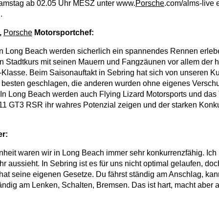
amstag ab 02.05 Uhr MESZ unter www.
Porsche
.com/alms-live 
.
,
Porsche
Motorsportchef:
n Long Beach werden sicherlich ein spannendes Rennen erlebe
 Stadtkurs mit seinen Mauern und Fangzäunen vor allem der 
-Klasse. Beim Saisonauftakt in Sebring hat sich von unseren 
m besten geschlagen, die anderen wurden ohne eigenes Versch
In Long Beach werden auch Flying Lizard Motorsports und das
1 GT3 RSR ihr wahres Potenzial zeigen und der starken Konkur
r:
nheit waren wir in Long Beach immer sehr konkurrenzfähig. Ich 
r aussieht. In Sebring ist es für uns nicht optimal gelaufen, do
at seine eigenen Gesetze. Du fährst ständig am Anschlag, kan
tändig am Lenken, Schalten, Bremsen. Das ist hart, macht aber