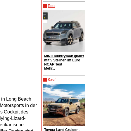
Test
MINI Countryman glänzt
mit 5 Sternen im Euro
NCAP Test
Mehr...
Kauf
0 in Long Beach
otorsports in der
as Cockpit des
lying-Lizard-
erikanische
Toyota Land Cruiser -