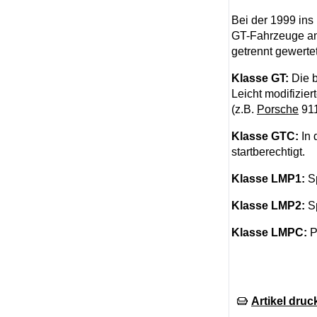
Bei der 1999 in
GT-Fahrzeuge an d
getrennt gewerte
Klasse GT:
Die b
Leicht modifizie
(z.B.
Porsche
91
Klasse GTC:
In
startberechtigt.
Klasse LMP1:
S
Klasse LMP2:
Sp
Klasse LMPC:
P
Artikel druc