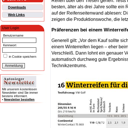
Reifen über den Tresen gehen. Tests
besten, älter als drei Jahre sollte ei
Downloads
auf der Reifenseitenwand ablesen: Die
Web Links
zeigen die Produktionswoche, die letz
User Login
Präferenzen bei einem Winterreif
Benutzername
Generell gilt: „Vor dem Kauf sollte si
Kennwort
einem Winterreifen liegen – eher bei
Verschleiß. Dann lohnt ein genauer V
in Cookie speichern
automatisch durchweg gute Ergebnisse
Technikzentrums.
Mit unserem kostenlosen
Newsletter sind Sie immer
bestens informiert.
•
Newsletter bestellen