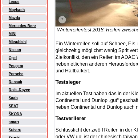
Lexus
Maybach
Mazda
Mercedes-Benz
Winterreifentest 2018: Reifen zwisch
MINI
Mitsubishi
Ein Winterreifen soll auf Schnee, Ei
gleichzeitig möglichst wenig Sprit ver
Nissan
Zielkonflikt, den ein Reifen im ADAC 
Opel
neben etlichen anderen Herausforderu
Peugeot
und Haltbarkeit.
Porsche
Testsieger
Renault
Rolls-Royce
Im aktuellen Test haben das in der 
Saab
Continental und Dunlop „gut“ geschaff
SEAT
neben Continental und Dunlop auch 
ŠKODA
Testverlierer
smart
Schlusslicht der zwölf Reifen in der K
Subaru
oder VW up! ist der chinesisch-taiw