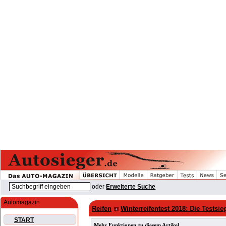
oder
Erweiterte Suche
Automagazin
Reifen
Winterreifentest 2018: Die Testsie
START
Mehr Funktionen zu diesem Artikel