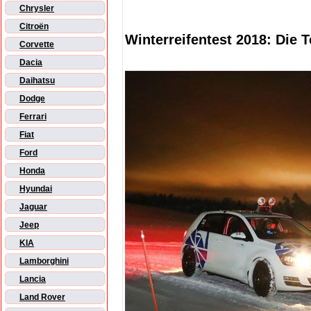
Chrysler
Citroën
Winterreifentest 2018: Die T
Corvette
Dacia
Daihatsu
Dodge
Ferrari
Fiat
Ford
Honda
Hyundai
Jaguar
Jeep
KIA
Lamborghini
Lancia
Land Rover