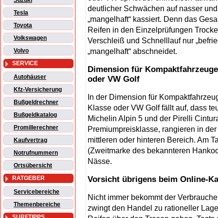
Suzuki
deutlicher Schwächen auf nasser un
Tesla
„mangelhaft“ kassiert. Denn das Gesa
Toyota
Reifen in den Einzelprüfungen Trocke
Volkswagen
Verschleiß und Schnelllauf nur „befri
„mangelhaft“ abschneidet.
Volvo
SERVICE
Dimension für Kompaktfahrzeuge
Autohäuser
oder VW Golf
Kfz-Versicherung
In der Dimension für Kompaktfahrzeu
Bußgeldrechner
Klasse oder VW Golf fällt auf, dass te
Bußgeldkatalog
Michelin Alpin 5 und der Pirelli Cintu
Promillerechner
Premiumpreisklasse, rangieren in der 
mittleren oder hinteren Bereich. Am 
Kaufvertrag
(Zweitmarke des bekannteren Hankook)
Notrufnummern
Nässe.
Ortsübersicht
Vorsicht übrigens beim Online-K
RATGEBER
Servicebereiche
Nicht immer bekommt der Verbraucher 
Themenbereiche
zwingt den Handel zu rationeller Lage
SURFTIPPS