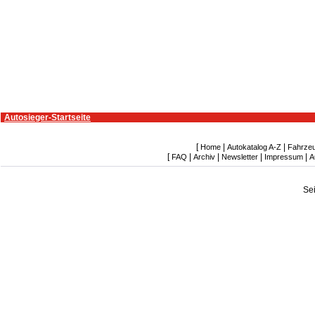
Autosieger-Startseite
[
|
|
Home
Autokatalog A-Z
Fahrze
[
|
|
|
|
FAQ
Archiv
Newsletter
Impressum
A
Se