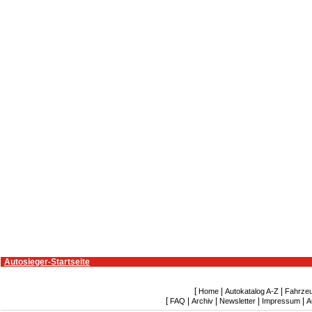
Autosieger-Startseite
[
|
|
Home
Autokatalog A-Z
Fahrze
[
|
|
|
|
FAQ
Archiv
Newsletter
Impressum
A