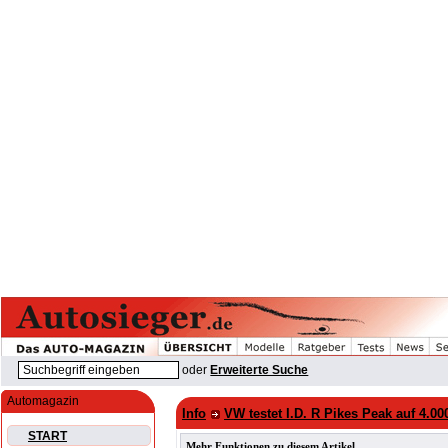
oder
Erweiterte Suche
Automagazin
Info
VW testet I.D. R Pikes Peak auf 4.00
START
Mehr Funktionen zu diesem Artikel