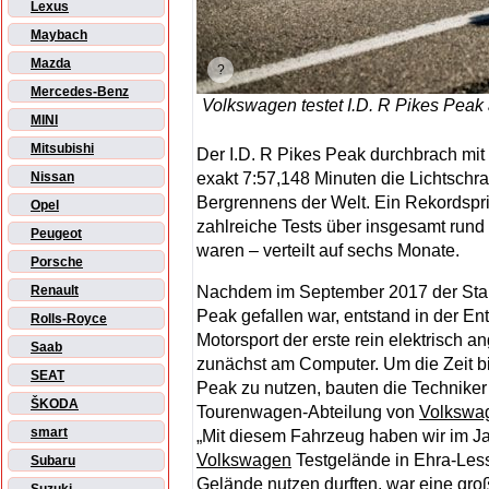
Lexus
Maybach
Mazda
Mercedes-Benz
Volkswagen testet I.D. R Pikes Peak 
MINI
Mitsubishi
Der I.D. R Pikes Peak durchbrach m
exakt 7:57,148 Minuten die Lichtschr
Nissan
Bergrennens der Welt. Ein Rekordspri
Opel
zahlreiche Tests über insgesamt run
Peugeot
waren – verteilt auf sechs Monate.
Porsche
Nachdem im September 2017 der Start
Renault
Peak gefallen war, entstand in der E
Rolls-Royce
Motorsport der erste rein elektrisch
Saab
zunächst am Computer. Um die Zeit bis
SEAT
Peak zu nutzen, bauten die Techniker
ŠKODA
Tourenwagen-Abteilung von
Volkswa
smart
„Mit diesem Fahrzeug haben wir im J
Volkswagen
Testgelände in Ehra-Les
Subaru
Gelände nutzen durften, war eine groß