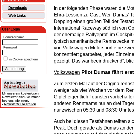
In der folgenden Phase waren die Mot
Downloads
Ehra-Lessien zu Gast. Weil Dumas’ Te
Web Links
Depping einen großen Teil der Testar
International Raceway südlich von Co
User Login
der ehemalige Rallyeprofi im Cockpit
Benutzername
typisch amerikanische Rennstrecke m
von
Volkswagen
Motorsport eine zwei
Kennwort
konzentriert gearbeitet, jeder Einzeln
in Cookie speichern
gezeigt. Das war beeindruckend“, blic
Pilot Dumas fährt ers
Volkswagen
Zum ersten Mal auf der Originalrenns
weniger als vier Wochen vor dem Renn
Mit unserem kostenlosen
Gipfel eigentlich Touristen vorbehalten
Newsletter sind Sie immer
bestens informiert.
anderen Rennteams nur an drei Tagen
•
Newsletter bestellen
nur zwischen 05:30 und 08:30 Uhr test
Auch bei diesen Testfahrten teilten s
Peak. Doch gerade als Dumas an der R