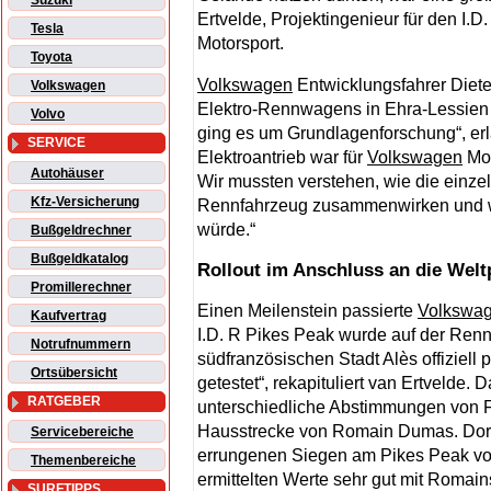
Suzuki
Ertvelde, Projektingenieur für den I.
Tesla
Motorsport.
Toyota
Volkswagen
Entwicklungsfahrer Diete
Volkswagen
Elektro-Rennwagens in Ehra-Lessien 
Volvo
ging es um Grundlagenforschung“, erlä
SERVICE
Elektroantrieb war für
Volkswagen
Mot
Autohäuser
Wir mussten verstehen, wie die einz
Kfz-Versicherung
Rennfahrzeug zusammenwirken und we
würde.“
Bußgeldrechner
Bußgeldkatalog
Rollout im Anschluss an die Welt
Promillerechner
Einen Meilenstein passierte
Volkswa
Kaufvertrag
I.D. R Pikes Peak wurde auf der Ren
Notrufnummern
südfranzösischen Stadt Alès offiziell 
Ortsübersicht
getestet“, rekapituliert van Ertvelde.
RATGEBER
unterschiedliche Abstimmungen von F
Hausstrecke von Romain Dumas. Dort h
Servicebereiche
errungenen Siegen am Pikes Peak vorb
Themenbereiche
ermittelten Werte sehr gut mit Romain
SURFTIPPS