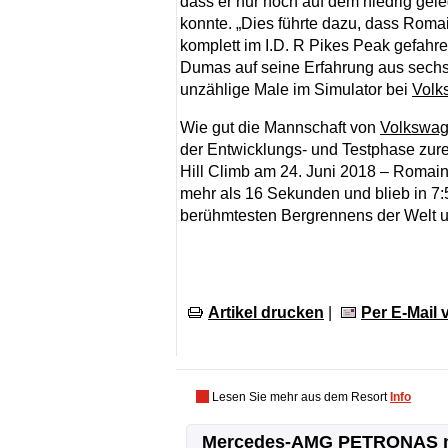
dass er nur noch auf dem niedrig gel
konnte. „Dies führte dazu, dass Roma
komplett im I.D. R Pikes Peak gefahren
Dumas auf seine Erfahrung aus sechs
unzählige Male im Simulator bei
Volk
Wie gut die Mannschaft von
Volkswa
der Entwicklungs- und Testphase zure
Hill Climb am 24. Juni 2018 – Roma
mehr als 16 Sekunden und blieb in 7:
berühmtesten Bergrennens der Welt u
Artikel drucken
|
Per E-Mail
Lesen Sie mehr aus dem Resort
Info
Mercedes-AMG PETRONAS 