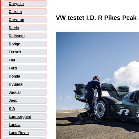
Chrysler
Citroën
VW testet I.D. R Pikes Peak
Corvette
Dacia
Daihatsu
Dodge
Ferrari
Fiat
Ford
Honda
Hyundai
Jaguar
Jeep
KIA
Lamborghini
Lancia
Land Rover