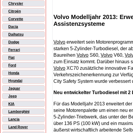
Chrysler
Citroën
Volvo Modelljahr 2013: Er
Corvette
Assistenzsysteme
Dacia
Daihatsu
Volvo
erweitert sein Motorenprogram
Dodge
starken 5-Zylinder-Turbodiesel, der 
Ferrari
Baureihen
Volvo
S60,
Volvo
V60,
Vol
Fiat
zum Einsatz kommt. Darüber hinaus st
Ford
Volvo
XC70 zusätzliche innovative Fa
Honda
Verkehrszeichenerkennung zur Verfü
City Safety System wurde verbessert u
Hyundai
Jaguar
Neu entwickelter Turbodiesel mit 2
Jeep
Für das Modelljahr 2013 erweitert de
KIA
seine Motorenpalette um einen neu en
Lamborghini
5-Zylinder-Triebwerk, das unter der B
Lancia
über 136 PS (100 kW) und ein maxi
Land Rover
äußerst wirtschaftlich arbeitende Selb