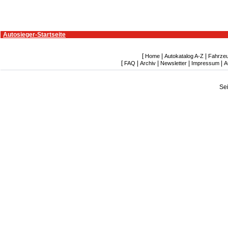
Autosieger-Startseite
[
|
|
Home
Autokatalog A-Z
Fahrze
[
|
|
|
|
FAQ
Archiv
Newsletter
Impressum
A
Se