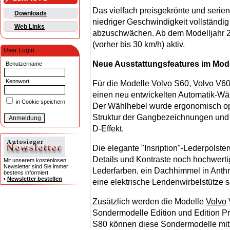
Das vielfach preisgekrönte und serien
Downloads
niedriger Geschwindigkeit vollständi
Web Links
abzuschwächen. Ab dem Modelljahr 20
(vorher bis 30 km/h) aktiv.
User Login
Neue Ausstattungsfeatures im Mode
Benutzername
Kennwort
Für die Modelle
Volvo
S60,
Volvo
V60
einen neu entwickelten Automatik-Wä
in Cookie speichern
Der Wählhebel wurde ergonomisch opti
Struktur der Gangbezeichnungen und -w
D-Effekt.
Die elegante "Insription"-Lederpolste
Details und Kontraste noch hochwerti
Mit unserem kostenlosen
Newsletter sind Sie immer
Lederfarben, ein Dachhimmel in Anthra
bestens informiert.
•
Newsletter bestellen
eine elektrische Lendenwirbelstütze s
Zusätzlich werden die Modelle
Volvo
Sondermodelle Edition und Edition P
S80 können diese Sondermodelle mit 