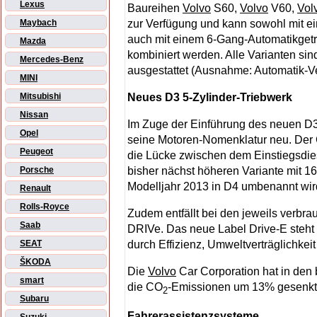
Lexus
Baureihen
Volvo
S60,
Volvo
V60,
Vol
zur Verfügung und kann sowohl mit e
Maybach
auch mit einem 6-Gang-Automatikgetri
Mazda
kombiniert werden. Alle Varianten si
Mercedes-Benz
ausgestattet (Ausnahme: Automatik-V
MINI
Neues D3 5-Zylinder-Triebwerk
Mitsubishi
Nissan
Im Zuge der Einführung des neuen D3
Opel
seine Motoren-Nomenklatur neu. Der
Peugeot
die Lücke zwischen dem Einstiegsdie
bisher nächst höheren Variante mit 
Porsche
Modelljahr 2013 in D4 umbenannt wir
Renault
Rolls-Royce
Zudem entfällt bei den jeweils verb
Saab
DRIVe. Das neue Label Drive-E steht
durch Effizienz, Umweltverträglichke
SEAT
ŠKODA
Die
Volvo
Car Corporation hat in den 
smart
die CO
-Emissionen um 13% gesenkt
2
Subaru
Fahrerassistenzsysteme