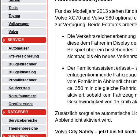
Suzuki
Tesla
Für das Modelljahr 2013 stehen für d
Toyota
Volvo
XC70 und
Volvo
S80 optional e
Volkswagen
zur Verfügung. Beide Features arbeite
Volvo
Die Verkehrszeichenerkennung s
SERVICE
diese dem Fahrer im Display der
Autohäuser
Beispiel über ein bestehendes T
sichtbar, bis ein neues Verkeh
Kfz-Versicherung
Bußgeldrechner
Der Fernlichtassistent erfasst
Bußgeldkatalog
entgegenkommende Fahrzeuge in
Promillerechner
vom Fernlicht in Abblendlicht um
ca. 350 m in die gleiche Fahrtr
Kaufvertrag
aktiviert, sobald kein Fahrzeug 
Notrufnummern
Geschwindigkeit von 15 km/h akti
Ortsübersicht
RATGEBER
Zusätzlich sorgt eine automatische Lic
Abblendlicht aktiviert wird.
Servicebereiche
Themenbereiche
Volvo
City Safety – jetzt bis 50 km/h
SURFTIPPS