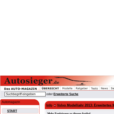
oder
Erweiterte Suche
Automagazin
Info
Volvo Modelljahr 2013: Erweiterte
START
Mehr Funktionen zu diesem Artikel