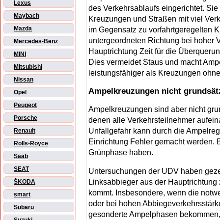
Lexus
des Verkehrsablaufs eingerichtet. Sie 
Maybach
Kreuzungen und Straßen mit viel Verkeh
Mazda
im Gegensatz zu vorfahrtgeregelten 
untergeordneten Richtung bei hoher V
Mercedes-Benz
Hauptrichtung Zeit für die Überqueru
MINI
Dies vermeidet Staus und macht Ampe
Mitsubishi
leistungsfähiger als Kreuzungen ohn
Nissan
Ampelkreuzungen nicht grundsätz
Opel
Peugeot
Ampelkreuzungen sind aber nicht grun
Porsche
denen alle Verkehrsteilnehmer aufei
Unfallgefahr kann durch die Ampelreg
Renault
Einrichtung Fehler gemacht werden. 
Rolls-Royce
Grünphase haben.
Saab
SEAT
Untersuchungen der UDV haben gezei
Linksabbieger aus der Hauptrichtung z
ŠKODA
kommt. Insbesondere, wenn die notwe
smart
oder bei hohen Abbiegeverkehrsstärk
Subaru
gesonderte Ampelphasen bekommen, 