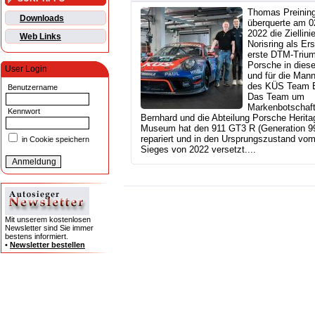
Thomas Preinin
Downloads
überquerte am 02
2022 die Ziellin
Web Links
Norisring als Ers
erste DTM-Trium
Porsche in diese
User Login
und für die Man
des KÜS Team B
Benutzername
Das Team um
Markenbotschaf
Kennwort
Bernhard und die Abteilung Porsche Herita
Museum hat den 911 GT3 R (Generation 9
repariert und in den Ursprungszustand vo
in Cookie speichern
Sieges von 2022 versetzt....
Mit unserem kostenlosen
Newsletter sind Sie immer
bestens informiert.
•
Newsletter bestellen