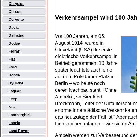
Chrysler
Citroën
Verkehrsampel wird 100 Jah
Corvette
Dacia
Daihatsu
Vor 100 Jahren, am 05.
August 1914, wurde in
Dodge
Cleveland (USA) die erste
Ferrari
elektrische Verkehrsampel in
Fiat
Betrieb genommen. 10 Jahre
Ford
später leuchtete auch eine
Honda
auf dem Potsdamer Platz in
Berlin – wo heute noch
Hyundai
deren Nachbau steht. "Ohne
Jaguar
Ampeln", so Siegfried
Jeep
Brockmann, Leiter der Unfallforschun
KIA
enorme innerstädtische Verkehr kaum
Lamborghini
das heutzutage der Fall ist." Aber auc
Lancia
Lichtzeichenanlagen – wie sie im Amt
Land Rover
Ampeln werden zur Verbesserung der V