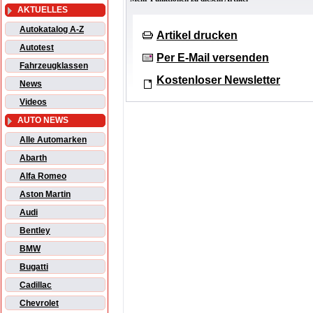
AKTUELLES
Autokatalog A-Z
Artikel drucken
Autotest
Per E-Mail versenden
Fahrzeugklassen
Kostenloser Newsletter
News
Videos
AUTO NEWS
Alle Automarken
Abarth
Alfa Romeo
Aston Martin
Audi
Bentley
BMW
Bugatti
Cadillac
Chevrolet