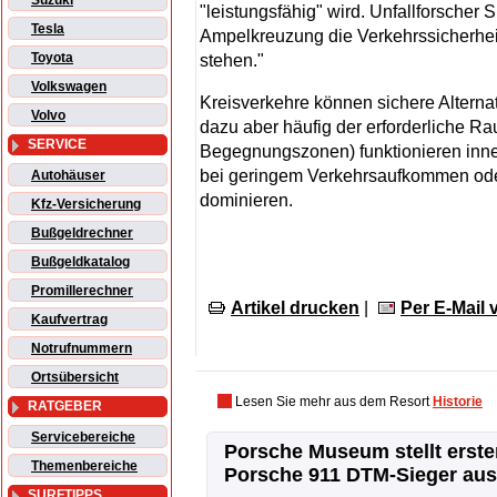
Suzuki
"leistungsfähig" wird. Unfallforscher 
Tesla
Ampelkreuzung die Verkehrssicherheit
Toyota
stehen."
Volkswagen
Kreisverkehre können sichere Alterna
Volvo
dazu aber häufig der erforderliche 
SERVICE
Begegnungszonen) funktionieren inne
bei geringem Verkehrsaufkommen ode
Autohäuser
dominieren.
Kfz-Versicherung
Bußgeldrechner
Bußgeldkatalog
Promillerechner
Artikel drucken
|
Per E-Mail
Kaufvertrag
Notrufnummern
Ortsübersicht
Lesen Sie mehr aus dem Resort
Historie
RATGEBER
Servicebereiche
Porsche Museum stellt erste
Themenbereiche
Porsche 911 DTM-Sieger aus
SURFTIPPS