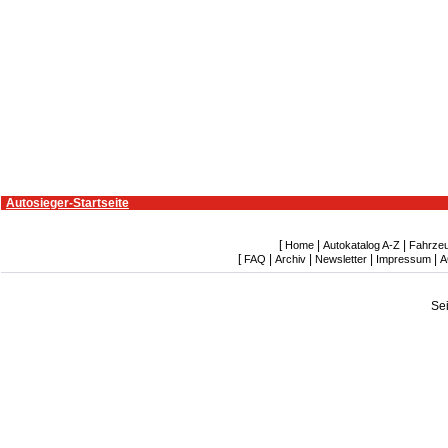
Autosieger-Startseite
[
|
|
Home
Autokatalog A-Z
Fahrze
[
|
|
|
|
FAQ
Archiv
Newsletter
Impressum
A
Se