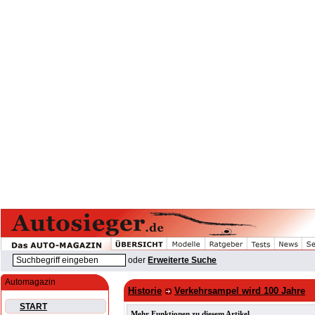
oder
Erweiterte Suche
Automagazin
Historie
Verkehrsampel wird 100 Jahre
START
Mehr Funktionen zu diesem Artikel