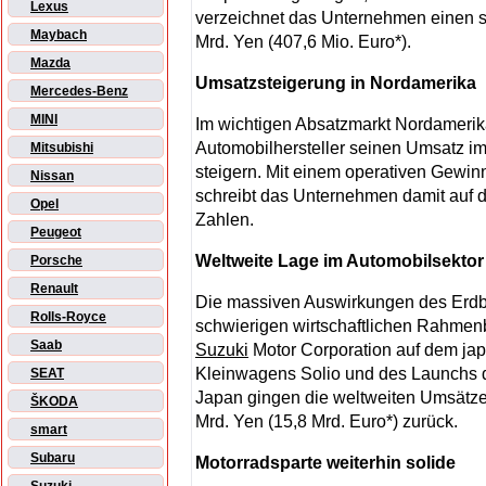
Lexus
verzeichnet das Unternehmen einen s
Maybach
Mrd. Yen (407,6 Mio. Euro*).
Mazda
Umsatzsteigerung in Nordamerika
Mercedes-Benz
MINI
Im wichtigen Absatzmarkt Nordamerik
Automobilhersteller seinen Umsatz im
Mitsubishi
steigern. Mit einem operativen Gewinn
Nissan
schreibt das Unternehmen damit auf 
Opel
Zahlen.
Peugeot
Weltweite Lage im Automobilsektor
Porsche
Renault
Die massiven Auswirkungen des Erdb
Rolls-Royce
schwierigen wirtschaftlichen Rahmenb
Saab
Suzuki
Motor Corporation auf dem jap
Kleinwagens Solio und des Launchs d
SEAT
Japan gingen die weltweiten Umsätze
ŠKODA
Mrd. Yen (15,8 Mrd. Euro*) zurück.
smart
Subaru
Motorradsparte weiterhin solide