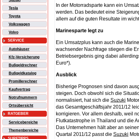
Suzuki
In der Motorradsparte kann ein Umsat
Tesla
werden. Das bedeutet eine Steigerung
Toyota
allem auf die guten Resultate im wic
Volkswagen
Marinesparte legt zu
Volvo
SERVICE
Ein Umsatzplus kann auch die Marine
wachsender Nachfrage stiegen die Erl
Autohäuser
Betriebsergebnis ging dabei allerding
Kfz-Versicherung
Euro*).
Bußgeldrechner
Bußgeldkatalog
Ausblick
Promillerechner
Bisherige Prognosen sind davon aus
Kaufvertrag
steigen. Doch obwohl sich die Situa
Notrufnummern
normalisiert, hat sich die
Suzuki
Motor
Ortsübersicht
das Gesamtgeschäftsjahr 2011/12 leic
korrigieren. Vor allem deshalb, weil 
RATGEBER
Flutkatastrophe in Thailand und die 
Servicebereiche
Das Unternehmen hält aber an seinen 
Themenbereiche
Quartal 2011/12 passt die
Suzuki
Moto
SURFTIPPS