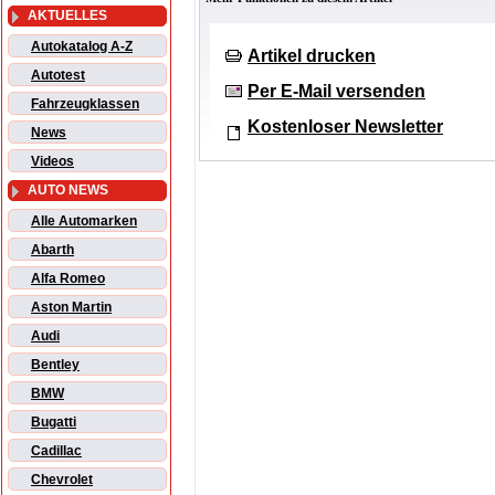
AKTUELLES
Autokatalog A-Z
Artikel drucken
Autotest
Per E-Mail versenden
Fahrzeugklassen
Kostenloser Newsletter
News
Videos
AUTO NEWS
Alle Automarken
Abarth
Alfa Romeo
Aston Martin
Audi
Bentley
BMW
Bugatti
Cadillac
Chevrolet