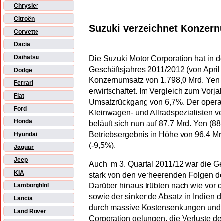
Chrysler
Citroën
Suzuki verzeichnet Konzern
Corvette
Dacia
Daihatsu
Die
Suzuki
Motor Corporation hat in d
Geschäftsjahres 2011/2012 (von Apri
Dodge
Konzernumsatz von 1.798,0 Mrd. Yen 
Ferrari
erwirtschaftet. Im Vergleich zum Vorj
Fiat
Umsatzrückgang von 6,7%. Der opera
Ford
Kleinwagen- und Allradspezialisten ve
Honda
beläuft sich nun auf 87,7 Mrd. Yen (8
Betriebsergebnis in Höhe von 96,4 Mrd
Hyundai
(-9,5%).
Jaguar
Jeep
Auch im 3. Quartal 2011/12 war die 
KIA
stark von den verheerenden Folgen d
Darüber hinaus trübten nach wie vor 
Lamborghini
sowie der sinkende Absatz in Indien 
Lancia
durch massive Kostensenkungen und 
Land Rover
Corporation gelungen, die Verluste d