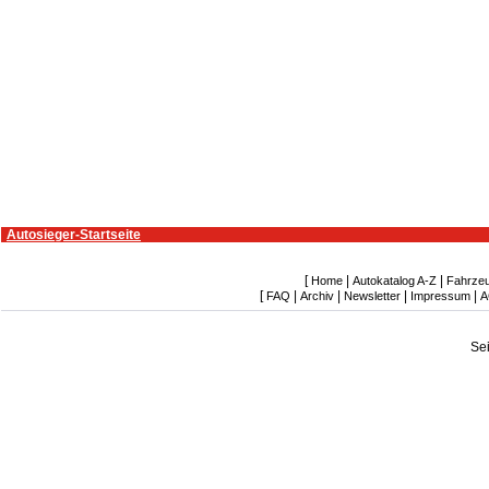
Autosieger-Startseite
[
|
|
Home
Autokatalog A-Z
Fahrze
[
|
|
|
|
FAQ
Archiv
Newsletter
Impressum
A
Se