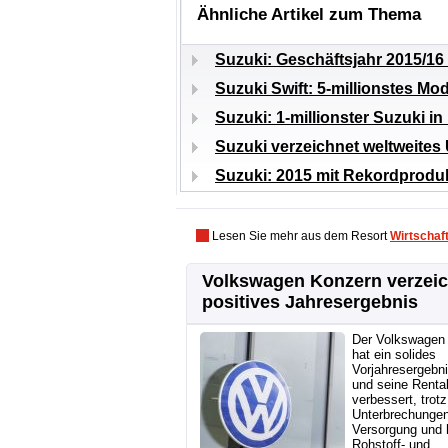
Ähnliche Artikel zum Thema
Suzuki: Geschäftsjahr 2015/16
Suzuki Swift: 5-millionstes Mod
Suzuki: 1-millionster Suzuki 
Suzuki verzeichnet weltweites
Suzuki: 2015 mit Rekordprodu
Lesen Sie mehr aus dem Resort
Wirtschaf
Volkswagen Konzern verzei
positives Jahresergebnis
Der Volkswagen
hat ein solides
Vorjahresergebni
und seine Rentab
verbessert, trotz
Unterbrechungen
Versorgung und 
Rohstoff- und