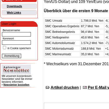
Yen/US-Dollar) und 109 Yen/Euro (vo
Downloads
Überblick über die ersten 9 Monate
Web Links
SMC Umsatz
1.798,0 Mrd. Yen
-6
User Login
SMC Operatives Ergebnis
87,7 Mrd. Yen
-5
Benutzername
SMC Betriebsergebnis
96,4 Mrd. Yen
-9
SMC Nettogewinn
40,6 Mrd. Yen
-4
Kennwort
SMC Automobilumsatz
1.574,2 Mrd. Yen
-7
in Cookie speichern
SMC Motorradumsatz
188,8 Mrd. Yen
+1
SMC Marineumsatz
35,0 Mrd. Yen
+4
* Wechselkurs vom 31.Dezember 2011
Mit unserem kostenlosen
Newsletter sind Sie immer
bestens informiert.
•
Newsletter bestellen
Artikel drucken
|
Per E-Mail