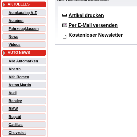
AKTUELLES
Autokatalog A-Z
Artikel drucken
Autotest
Per E-Mail versenden
Fahrzeugklassen
Kostenloser Newsletter
News
Videos
AUTO NEWS
Alle Automarken
Abarth
Alfa Romeo
Aston Martin
Audi
Bentley
BMW
Bugatti
Cadillac
Chevrolet