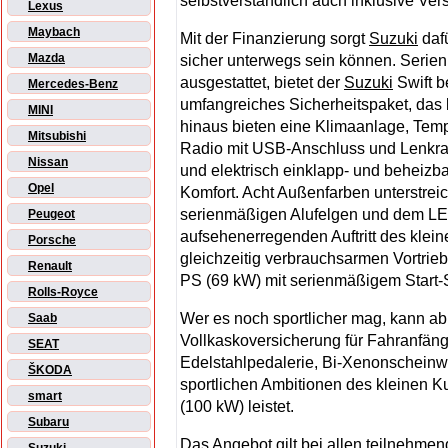
selbstverständlich auch inklusive Ve
Lexus
Maybach
Mit der Finanzierung sorgt
Suzuki
dafü
Mazda
sicher unterwegs sein können. Serie
ausgestattet, bietet der
Suzuki
Swift b
Mercedes-Benz
umfangreiches Sicherheitspaket, das 
MINI
hinaus bieten eine Klimaanlage, Tem
Mitsubishi
Radio mit USB-Anschluss und Lenkr
Nissan
und elektrisch einklapp- und beheiz
Opel
Komfort. Acht Außenfarben unterstre
serienmäßigen Alufelgen und dem LED
Peugeot
aufsehenerregenden Auftritt des kleine
Porsche
gleichzeitig verbrauchsarmen Vortrieb
Renault
PS (69 kW) mit serienmäßigem Start-
Rolls-Royce
Wer es noch sportlicher mag, kann ab 
Saab
Vollkaskoversicherung für Fahranfänge
SEAT
Edelstahlpedalerie, Bi-Xenonscheinwe
ŠKODA
sportlichen Ambitionen des kleinen K
smart
(100 kW) leistet.
Subaru
Das Angebot gilt bei allen teilnehme