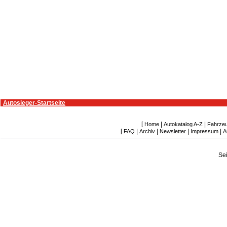
Autosieger-Startseite
[
|
|
Home
Autokatalog A-Z
Fahrze
[
|
|
|
|
FAQ
Archiv
Newsletter
Impressum
A
Se