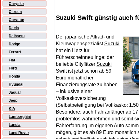
Chrysler
Citroën
Suzuki Swift günstig auch f
Corvette
Dacia
Daihatsu
Der japanische Allrad- und
Kleinwagenspezialist
Suzuki
Dodge
hat ein Herz für
Ferrari
Führerscheinneulinge: der
Fiat
beliebte Cityflitzer
Suzuki
Ford
Swift ist jetzt schon ab 59
Honda
Euro monatlicher
Finanzierungsrate zu haben
Hyundai
– inklusive einer
Jaguar
Vollkaskoversicherung
Jeep
(Selbstbeteiligung bei Vollkasko: 1.5
KIA
Besondere: auch Fahranfänger ab 17
Lamborghini
problemlos wahrnehmen und somit sic
Lancia
Fahrerfahrung im eigenen Auto sammeln
mögen, gibt es ab 89 Euro monatlich 
Land Rover