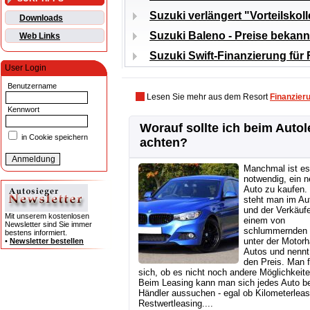
Suzuki verlängert "Vorteilskol
Downloads
Suzuki Baleno - Preise bekan
Web Links
Suzuki Swift-Finanzierung für
User Login
Benutzername
Lesen Sie mehr aus dem Resort
Finanzier
Kennwort
Worauf sollte ich beim Auto
in Cookie speichern
achten?
Manchmal ist es
notwendig, ein 
Auto zu kaufen.
steht man im Au
und der Verkäufe
Mit unserem kostenlosen
einem von
Newsletter sind Sie immer
schlummernden 
bestens informiert.
unter der Motor
•
Newsletter bestellen
Autos und nennt
den Preis. Man f
sich, ob es nicht noch andere Möglichkeit
Beim Leasing kann man sich jedes Auto b
Händler aussuchen - egal ob Kilometerleas
Restwertleasing....