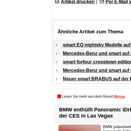
Artikel drucken
|
Per E-Mail
Ähnliche Artikel zum Thema
smart EQ nightsky Modelle au
Mercedes-Benz und smart auf
smart forfour crosstown editio
Mercedes-Benz und smart auf 
Neuer smart BRABUS auf der B
Lesen Sie mehr aus dem Resort
Messe
BMW enthüllt Panoramic iDri
der CES in Las Vegas
BMW präsentier