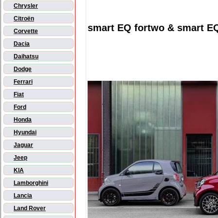
Chrysler
Citroën
smart EQ fortwo & smart EQ
Corvette
Dacia
Daihatsu
Dodge
Ferrari
Fiat
Ford
Honda
Hyundai
Jaguar
Jeep
KIA
Lamborghini
Lancia
Land Rover