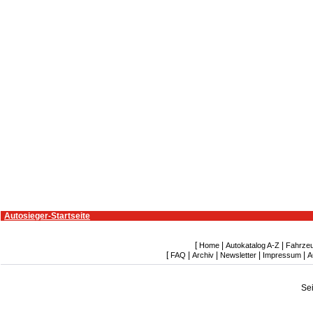
Autosieger-Startseite
[
|
|
Home
Autokatalog A-Z
Fahrze
[
|
|
|
|
FAQ
Archiv
Newsletter
Impressum
A
Se