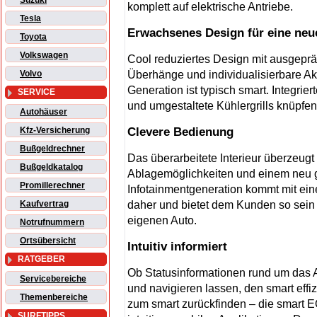
Suzuki
komplett auf elektrische Antriebe.
Tesla
Erwachsenes Design für eine neu
Toyota
Volkswagen
Cool reduziertes Design mit ausgeprä
Überhänge und individualisierbare Ak
Volvo
Generation ist typisch smart. Integrie
SERVICE
und umgestaltete Kühlergrills knüpfen
Autohäuser
Clevere Bedienung
Kfz-Versicherung
Bußgeldrechner
Das überarbeitete Interieur überzeugt 
Bußgeldkatalog
Ablagemöglichkeiten und einem neu 
Promillerechner
Infotainmentgeneration kommt mit ein
daher und bietet dem Kunden so sein
Kaufvertrag
eigenen Auto.
Notrufnummern
Ortsübersicht
Intuitiv informiert
RATGEBER
Ob Statusinformationen rund um das Au
Servicebereiche
und navigieren lassen, den smart effi
Themenbereiche
zum smart zurückfinden – die smart EQ
SURFTIPPS