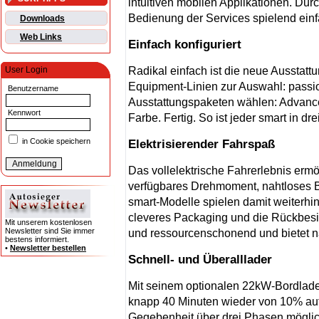
intuitiven mobilen Applikationen. Dur
Bedienung der Services spielend einf
Downloads
Web Links
Einfach konfiguriert
Radikal einfach ist die neue Ausstattu
User Login
Equipment-Linien zur Auswahl: passion
Benutzername
Ausstattungspaketen wählen: Advance
Kennwort
Farbe. Fertig. So ist jeder smart in 
in Cookie speichern
Elektrisierender Fahrspaß
Das vollelektrische Fahrerlebnis erm
verfügbares Drehmoment, nahtloses B
smart-Modelle spielen damit weiterhi
cleveres Packaging und die Rückbesi
Mit unserem kostenlosen
Newsletter sind Sie immer
und ressourcenschonend und bietet na
bestens informiert.
•
Newsletter bestellen
Schnell- und Überalllader
Mit seinem optionalen 22kW-Bordlader
knapp 40 Minuten wieder von 10% auf
Gegebenheit über drei Phasen möglic