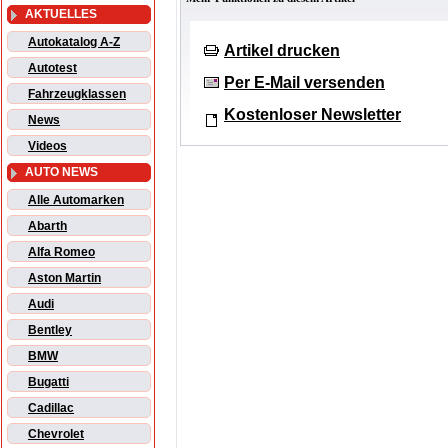
AKTUELLES
Autokatalog A-Z
Artikel drucken
Autotest
Per E-Mail versenden
Fahrzeugklassen
Kostenloser Newsletter
News
Videos
AUTO NEWS
Alle Automarken
Abarth
Alfa Romeo
Aston Martin
Audi
Bentley
BMW
Bugatti
Cadillac
Chevrolet