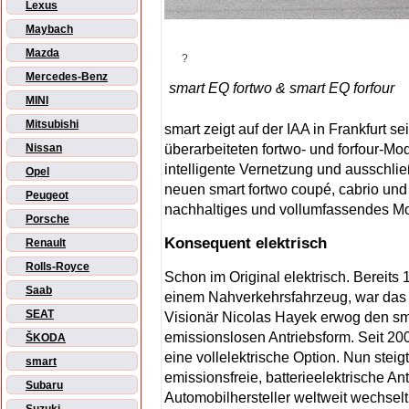
Lexus
Maybach
Mazda
Mercedes-Benz
smart EQ fortwo & smart EQ forfour
MINI
Mitsubishi
smart zeigt auf der IAA in Frankfurt se
überarbeiteten fortwo- und forfour-Mode
Nissan
intelligente Vernetzung und ausschließ
Opel
neuen smart fortwo coupé, cabrio und 
Peugeot
nachhaltiges und vollumfassendes Mob
Porsche
Konsequent elektrisch
Renault
Rolls-Royce
Schon im Original elektrisch. Bereits
Saab
einem Nahverkehrsfahrzeug, war das K
SEAT
Visionär Nicolas Hayek erwog den sm
emissionslosen Antriebsform. Seit 200
ŠKODA
eine vollelektrische Option. Nun steig
smart
emissionsfreie, batterieelektrische An
Subaru
Automobilhersteller weltweit wechse