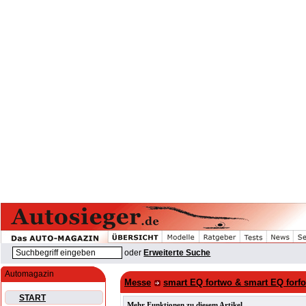
oder
Erweiterte Suche
Automagazin
Messe
smart EQ fortwo & smart EQ forfo
START
Mehr Funktionen zu diesem Artikel