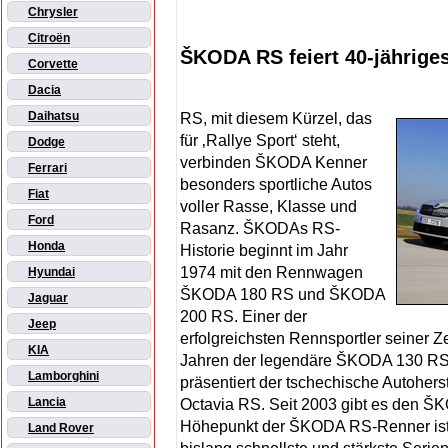
Chrysler
Citroën
ŠKODA RS feiert 40-jährige
Corvette
Dacia
Daihatsu
RS, mit diesem Kürzel, das
für ‚Rallye Sport‘ steht,
Dodge
verbinden ŠKODA Kenner
Ferrari
besonders sportliche Autos
Fiat
voller Rasse, Klasse und
Ford
Rasanz. ŠKODAs RS-
Honda
Historie beginnt im Jahr
1974 mit den Rennwagen
Hyundai
ŠKODA 180 RS und ŠKODA
Jaguar
200 RS. Einer der
Jeep
erfolgreichsten Rennsportler seiner Ze
KIA
Jahren der legendäre ŠKODA 130 RS. 
Lamborghini
präsentiert der tschechische Autoher
Lancia
Octavia RS. Seit 2003 gibt es den Š
Höhepunkt der ŠKODA RS-Renner ist
Land Rover