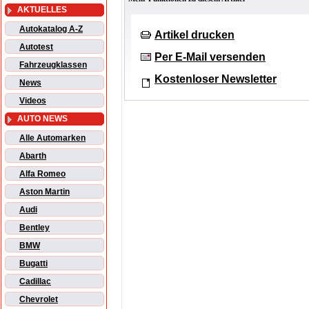
AKTUELLES
Autokatalog A-Z
Artikel drucken
Autotest
Per E-Mail versenden
Fahrzeugklassen
Kostenloser Newsletter
News
Videos
AUTO NEWS
Alle Automarken
Abarth
Alfa Romeo
Aston Martin
Audi
Bentley
BMW
Bugatti
Cadillac
Chevrolet