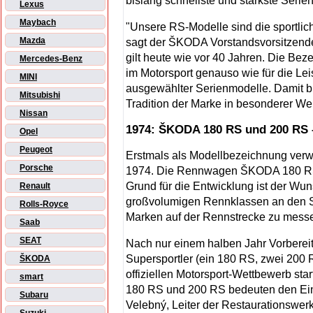
bislang schnellste und stärkste Serien
Lexus
Maybach
"Unsere RS-Modelle sind die sportli
Mazda
sagt der ŠKODA Vorstandsvorsitzende 
gilt heute wie vor 40 Jahren. Die Be
Mercedes-Benz
im Motorsport genauso wie für die Lei
MINI
ausgewählter Serienmodelle. Damit br
Mitsubishi
Tradition der Marke in besonderer We
Nissan
1974: ŠKODA 180 RS und 200 RS 
Opel
Peugeot
Erstmals als Modellbezeichnung ver
Porsche
1974. Die Rennwagen ŠKODA 180 RS u
Grund für die Entwicklung ist der W
Renault
großvolumigen Rennklassen an den Sta
Rolls-Royce
Marken auf der Rennstrecke zu mess
Saab
SEAT
Nach nur einem halben Jahr Vorbereit
Supersportler (ein 180 RS, zwei 200 R
ŠKODA
offiziellen Motorsport-Wettbewerb s
smart
180 RS und 200 RS bedeuten den Eintr
Subaru
Velebný, Leiter der Restaurationswe