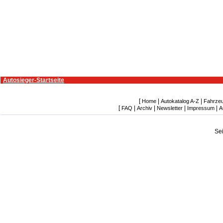
Autosieger-Startseite
[
|
|
Home
Autokatalog A-Z
Fahrze
[
|
|
|
|
FAQ
Archiv
Newsletter
Impressum
A
Se