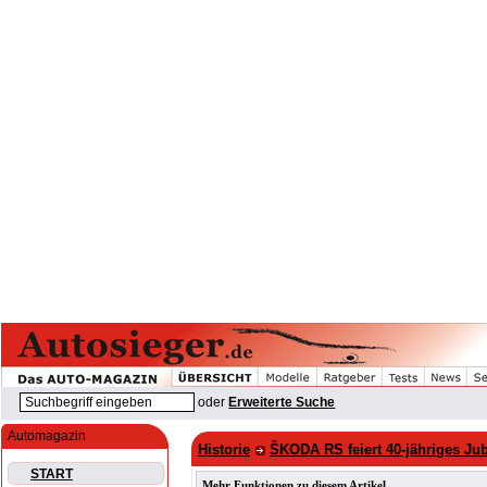
oder
Erweiterte Suche
Automagazin
Historie
ŠKODA RS feiert 40-jähriges Ju
START
Mehr Funktionen zu diesem Artikel