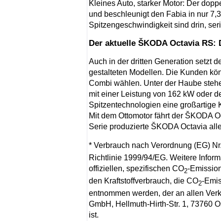
Kleines Auto, starker Motor: Der dopp
und beschleunigt den Fabia in nur 7,
Spitzengeschwindigkeit sind drin, se
Der aktuelle ŠKODA Octavia RS: D
Auch in der dritten Generation setzt
gestalteten Modellen. Die Kunden k
Combi wählen. Unter der Haube stehe
mit einer Leistung von 162 kW oder d
Spitzentechnologien eine großartige 
Mit dem Ottomotor fährt der ŠKODA Oct
Serie produzierte ŠKODA Octavia alle
* Verbrauch nach Verordnung (EG) Nr
Richtlinie 1999/94/EG. Weitere Inform
offiziellen, spezifischen CO
-Emissio
2
den Kraftstoffverbrauch, die CO
-Emi
2
entnommen werden, der an allen Verk
GmbH, Hellmuth-Hirth-Str. 1, 73760 Os
ist.