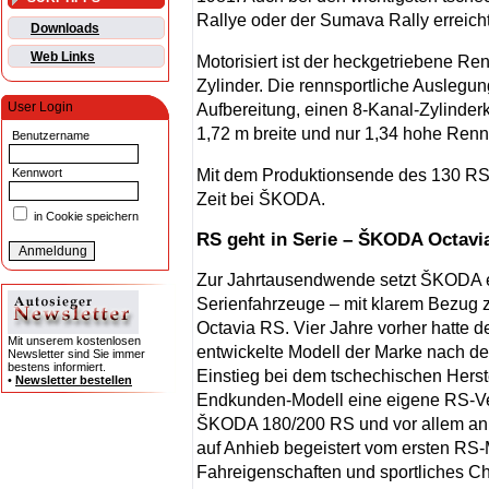
Rallye oder der Sumava Rally erreich
Downloads
Web Links
Motorisiert ist der heckgetriebene R
Zylinder. Die rennsportliche Auslegu
User Login
Aufbereitung, einen 8-Kanal-Zylinder
1,72 m breite und nur 1,34 hohe Renn
Benutzername
Mit dem Produktionsende des 130 RS 
Kennwort
Zeit bei ŠKODA.
in Cookie speichern
RS geht in Serie – ŠKODA Octavi
Zur Jahrtausendwende setzt ŠKODA er
Serienfahrzeuge – mit klarem Bezug z
Octavia RS. Vier Jahre vorher hatte de
Mit unserem kostenlosen
entwickelte Modell der Marke nach 
Newsletter sind Sie immer
bestens informiert.
Einstieg bei dem tschechischen Herste
•
Newsletter bestellen
Endkunden-Modell eine eigene RS-Ver
ŠKODA 180/200 RS und vor allem an 
auf Anhieb begeistert vom ersten RS-
Fahreigenschaften und sportliches C