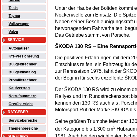
Suzuki
Unter der Haube der Boliden kommt ei
Tesla
Nockenwelle zum Einsatz. Die Spitze
Toyota
Neben seiner Beschleunigungskraft 
Volkswagen
hervorragendem Fahrverhalten, begüns
Volvo
Das Getriebe stammt von
Porsche
.
SERVICE
ŠKODA 130 RS – Eine Rennsportl
Autohäuser
Kfz-Versicherung
Die positiven Erfahrungen mit dem 2
Entschluss reifen, ein Fahrzeug für d
Bußgeldrechner
zur Rennsaison 1975, fährt der ŠKOD
Bußgeldkatalog
der Beginn für sechs exzellente ŠKO
Promillerechner
Kaufvertrag
Der ŠKODA 130 RS wird zu einem der e
Rallyes und im Rundstreckensport bis 
Notrufnummern
kennen den 130 RS auch als ‚
Porsch
Ortsübersicht
Motorsport-Ruf der Marke ŠKODA bis 
RATGEBER
Servicebereiche
Seine größten Triumphe feiert der 13
3
Themenbereiche
der Kategorie bis 1.300 cm
Hubraum 
1981. Auch bei den wichtigsten tsch
SURFTIPPS