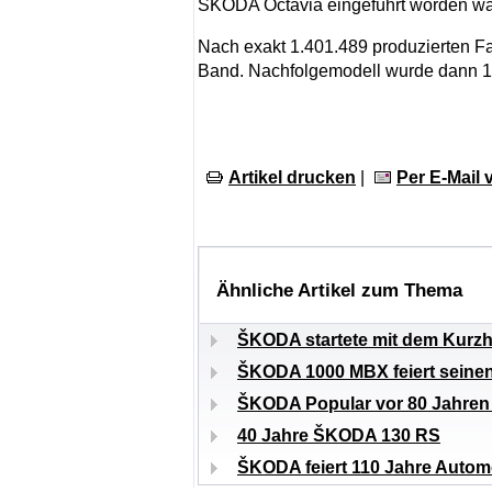
ŠKODA Octavia eingeführt worden wa
Nach exakt 1.401.489 produzierten Fa
Band. Nachfolgemodell wurde dann 
Artikel drucken
|
Per E-Mail
Ähnliche Artikel zum Thema
ŠKODA startete mit dem Kurzh
ŠKODA 1000 MBX feiert seinen
ŠKODA Popular vor 80 Jahren a
40 Jahre ŠKODA 130 RS
ŠKODA feiert 110 Jahre Autom