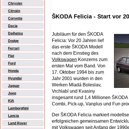
Chrysler
Citroën
ŠKODA Felicia - Start vor 2
Corvette
Dacia
Daihatsu
Jubiläum für den ŠKODA
Felicia: Vor 20 Jahren lief
Dodge
das erste ŠKODA Modell
Ferrari
nach dem Einstieg des
Fiat
Volkswagen
Konzerns zum
Ford
ersten Mal vom Band. Von
Honda
17. Oktober 1994 bis zum
Jahr 2001 wurden in den
Hyundai
Werken Mladá Boleslav,
Jaguar
Vrchlabí und Kvasiny
Jeep
insgesamt rund 1,4 Millionen ŠKODA 
KIA
Combi, Pick-up, Vanplus und Fun prod
Lamborghini
Der ŠKODA Felicia markiert modellsei
Lancia
erfolgreichen gemeinsamen Entwicklu
Land Rover
mit
Volkswagen
seit Anfang der 1990