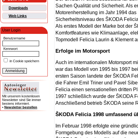
Sachen Qualität und Sicherheit. Als 
Downloads
Motorenherstellung im Jahr 1994 das i
Web Links
Sicherheitsniveau des ŠKODA Felicia
Als erstes Modell der Marke bot der
User Login
Komfortfeatures wie Klimaanlage, ele
Benutzername
Topmodell Felicia Laurin & Klement a
Kennwort
Erfolge im Motorsport
in Cookie speichern
Auch im internationalen Motorsport mi
war das Modell von 1995 bis 1997 bei 
ersten Saison landete der ŠKODA Felic
die Fahrer Emil Triner und Pavel Sib
Felicia einen sensationellen dritten P
1997 schließlich wurde der ŠKODA Fel
Mit unserem kostenlosen
Newsletter sind Sie immer
Anschließend betrieb ŠKODA seine Ra
bestens informiert.
•
Newsletter bestellen
ŠKODA Felicia 1998 umfassend üb
Im Februar 1998 erfolgte eine gründ
Formgebung des Modells auf die neue 