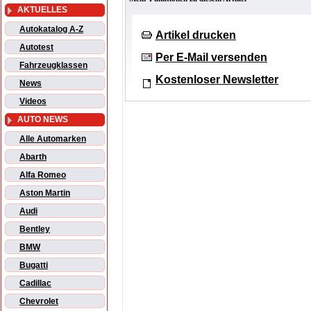
AKTUELLES
Autokatalog A-Z
Artikel drucken
Autotest
Per E-Mail versenden
Fahrzeugklassen
Kostenloser Newsletter
News
Videos
AUTO NEWS
Alle Automarken
Abarth
Alfa Romeo
Aston Martin
Audi
Bentley
BMW
Bugatti
Cadillac
Chevrolet