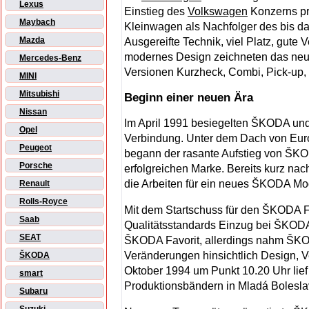
Lexus
Einstieg des
Volkswagen
Konzerns pr
Maybach
Kleinwagen als Nachfolger des bis da
Mazda
Ausgereifte Technik, viel Platz, gute 
modernes Design zeichneten das neu
Mercedes-Benz
Versionen Kurzheck, Combi, Pick-up,
MINI
Mitsubishi
Beginn einer neuen Ära
Nissan
Im April 1991 besiegelten ŠKODA un
Opel
Verbindung. Unter dem Dach von Eur
Peugeot
begann der rasante Aufstieg von ŠKOD
Porsche
erfolgreichen Marke. Bereits kurz nac
die Arbeiten für ein neues ŠKODA Mo
Renault
Rolls-Royce
Mit dem Startschuss für den ŠKODA Fe
Saab
Qualitätsstandards Einzug bei ŠKODA
SEAT
ŠKODA Favorit, allerdings nahm ŠKO
Veränderungen hinsichtlich Design, V
ŠKODA
Oktober 1994 um Punkt 10.20 Uhr lief
smart
Produktionsbändern in Mladá Bolesla
Subaru