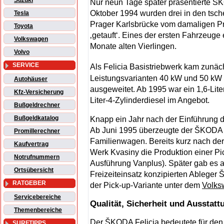
Suzuki
Nur neun Tage später präsentierte Š
Oktober 1994 wurden drei in den tsch
Tesla
Prager Karlsbrücke vom damaligen P
Toyota
‚getauft‘. Eines der ersten Fahrzeuge 
Volkswagen
Monate alten Vierlingen.
Volvo
SERVICE
Als Felicia Basistriebwerk kam zunäc
Leistungsvarianten 40 kW und 50 kW
Autohäuser
ausgeweitet. Ab 1995 war ein 1,6-Lite
Kfz-Versicherung
Liter-4-Zylinderdiesel im Angebot.
Bußgeldrechner
Bußgeldkatalog
Knapp ein Jahr nach der Einführung d
Ab Juni 1995 überzeugte der ŠKODA F
Promillerechner
Familienwagen. Bereits kurz nach der 
Kaufvertrag
Werk Kvasiny die Produktion einer Pi
Notrufnummern
Ausführung Vanplus). Später gab es 
Ortsübersicht
Freizeiteinsatz konzipierten Ablege
RATGEBER
der Pick-up-Variante unter dem
Volks
Servicebereiche
Qualität, Sicherheit und Ausstatt
Themenbereiche
Der ŠKODA Felicia bedeutete für den 
SURFTIPPS