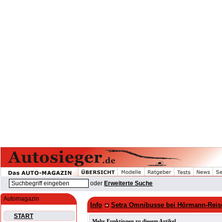
oder
Erweiterte Suche
Automagazin
Info
Setra Omnibusse bei Hörmann-Reis
START
Mehr Funktionen zu diesem Artikel