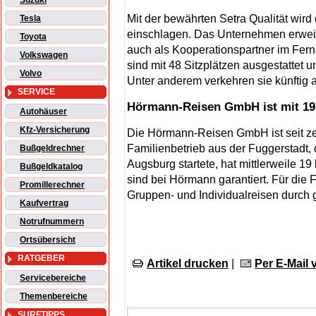
Suzuki
Mit der bewährten Setra Qualität w
Tesla
einschlagen. Das Unternehmen erweite
Toyota
auch als Kooperationspartner im Fern
Volkswagen
sind mit 48 Sitzplätzen ausgestattet
Volvo
Unter anderem verkehren sie künftig
SERVICE
Hörmann-Reisen GmbH ist mit 19
Autohäuser
Kfz-Versicherung
Die Hörmann-Reisen GmbH ist seit ze
Familienbetrieb aus der Fuggerstadt,
Bußgeldrechner
Augsburg startete, hat mittlerweile 1
Bußgeldkatalog
sind bei Hörmann garantiert. Für die 
Promillerechner
Gruppen- und Individualreisen durch
Kaufvertrag
Notrufnummern
Ortsübersicht
RATGEBER
Artikel drucken
|
Per E-Mail
Servicebereiche
Themenbereiche
SURFTIPPS