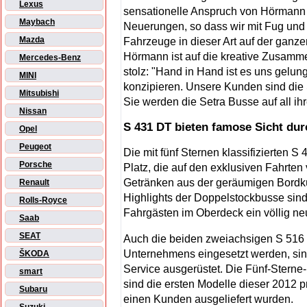
Lexus
sensationelle Anspruch von Hörmann 
Maybach
Neuerungen, so dass wir mit Fug und
Mazda
Fahrzeuge in dieser Art auf der ganze
Hörmann ist auf die kreative Zusamm
Mercedes-Benz
stolz: "Hand in Hand ist es uns gelun
MINI
konzipieren. Unsere Kunden sind die
Mitsubishi
Sie werden die Setra Busse auf all ih
Nissan
S 431 DT bieten famose Sicht du
Opel
Peugeot
Die mit fünf Sternen klassifizierten 
Porsche
Platz, die auf den exklusiven Fahrten
Getränken aus der geräumigen Bordk
Renault
Highlights der Doppelstockbusse sin
Rolls-Royce
Fahrgästen im Oberdeck ein völlig ne
Saab
SEAT
Auch die beiden zweiachsigen S 516 
Unternehmens eingesetzt werden, sind
ŠKODA
Service ausgerüstet. Die Fünf-Sterne
smart
sind die ersten Modelle dieser 2012 p
Subaru
einen Kunden ausgeliefert wurden.