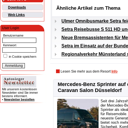
Ähnliche Artikel zum Thema
Downloads
Web Links
Ulmer Omnibusmarke Setra feie
User Login
Setra Reisebusse S 511 HD und
Benutzername
Neue Bremsassistenten für M
Setra im Einsatz auf der Bund
Kennwort
Regionalverkehr Münsterland 
in Cookie speichern
Lesen Sie mehr aus dem Resort
Info
Mercedes-Benz Sprinter auf
Mit unserem kostenlosen
Caravan Salon Düsseldorf
Newsletter sind Sie immer
bestens informiert.
•
Newsletter bestellen
Seit drei Jahrzeh
der Mercedes-B
Sprinter als idea
für Reisemobile.
neueste Generat
bietet noch meh
Sicherheit, Komf