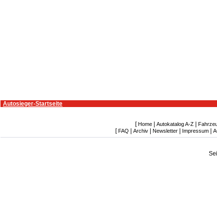
Autosieger-Startseite
[
|
|
Home
Autokatalog A-Z
Fahrze
[
|
|
|
|
FAQ
Archiv
Newsletter
Impressum
A
Se