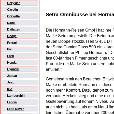
Chrysler
Citroën
Setra Omnibusse bei Hörma
Corvette
Dacia
Daihatsu
Die Hörmann-Reisen GmbH hat ihre Re
Marke Setra umgestellt. Der Betrieb a
Dodge
neuen Doppelstockbussen S 431 DT m
Ferrari
der Setra ComfortClass 500 ein klares
Fiat
Geschäftsführer Philipp Hörmann: "Dies
Ford
fast 80-jährigen Firmengeschichte und
Honda
Produkte der Marke Setra unsere ho
erfüllen."
Hyundai
Jaguar
Gemeinsam mit den Bereichen Entwick
Jeep
Marke erarbeitete Hörmann mit diese
KIA
noch mehr Komfort. Dazu gehört zum 
verbaute Heckeinstieg und eine exklu
Lamborghini
Gästebewirtung auf hohem Niveau. Aus
Lancia
auch nicht zu hoch, als er im Neu-Ul
Land Rover
feierlichen Übergabe vor über 200 g