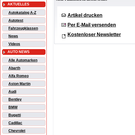
AKTUELLES
Autokatalog A-Z
Artikel drucken
Autotest
Per E-Mail versenden
Fahrzeugklassen
Kostenloser Newsletter
News
Videos
AUTO NEWS
Alle Automarken
Abarth
Alfa Romeo
Aston Martin
Audi
Bentley
BMW
Bugatti
Cadillac
Chevrolet