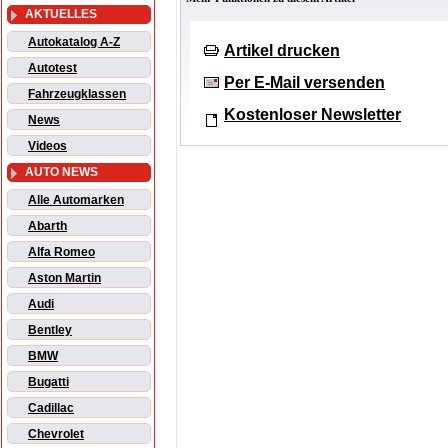
AKTUELLES
Autokatalog A-Z
Artikel drucken
Autotest
Per E-Mail versenden
Fahrzeugklassen
Kostenloser Newsletter
News
Videos
AUTO NEWS
Alle Automarken
Abarth
Alfa Romeo
Aston Martin
Audi
Bentley
BMW
Bugatti
Cadillac
Chevrolet