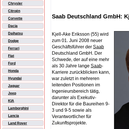
Chrysler
Citroën
Saab Deutschland GmbH: Kje
Corvette
Dacia
Daihatsu
Kjell-Ake Eriksson (55) wird
zum 01. Juni 2008 neuer
Dodge
Geschäftsführer der
Saab
Ferrari
Deutschland GmbH. Der
Fiat
Schwede, der auf eine mehr
Ford
als 30 Jahre lange
Saab
-
Honda
Karriere zurückblicken kann,
war zuletzt in mehreren
Hyundai
leitenden Positionen im
Jaguar
Ingenieursbereich tätig,
Jeep
darunter als Exekutiv-
KIA
Direktor für die Baureihen 9-
Lamborghini
3 und 9-5 sowie als
Lancia
Verantwortlicher für
Zukunftsprojekte.
Land Rover