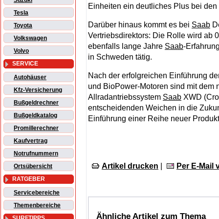
Suzuki
Einheiten ein deutliches Plus bei de
Tesla
Darüber hinaus kommt es bei
Saab
De
Toyota
Vertriebsdirektors: Die Rolle wird a
Volkswagen
ebenfalls lange Jahre
Saab
-Erfahrung
Volvo
in Schweden tätig.
SERVICE
Nach der erfolgreichen Einführung de
Autohäuser
und BioPower-Motoren sind mit dem n
Kfz-Versicherung
Allradantriebssystem
Saab
XWD (Cros
Bußgeldrechner
entscheidenden Weichen in die Zukunf
Bußgeldkatalog
Einführung einer Reihe neuer Produkt
Promillerechner
Kaufvertrag
Notrufnummern
Artikel drucken
|
Per E-Mail
Ortsübersicht
RATGEBER
Servicebereiche
Themenbereiche
Ähnliche Artikel zum Thema
SURFTIPPS