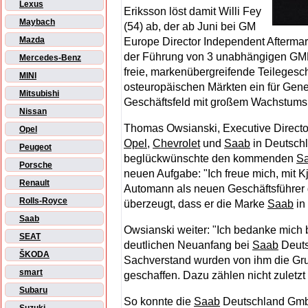
Lexus
Eriksson löst damit Willi Fey
Maybach
(54) ab, der ab Juni bei GM
Mazda
Europe Director Independent Aftermar
der Führung von 3 unabhängigen GME
Mercedes-Benz
freie, markenübergreifende Teilegesch
MINI
osteuropäischen Märkten ein für Gener
Mitsubishi
Geschäftsfeld mit großem Wachstumsp
Nissan
Thomas Owsianski, Executive Director,
Opel
Opel
,
Chevrolet
und
Saab
in Deutschl
Peugeot
beglückwünschte den kommenden
S
Porsche
neuen Aufgabe: "Ich freue mich, mit K
Renault
Automann als neuen Geschäftsführer
Rolls-Royce
überzeugt, dass er die Marke
Saab
in
Saab
Owsianski weiter: "Ich bedanke mich b
SEAT
deutlichen Neuanfang bei
Saab
Deuts
ŠKODA
Sachverstand wurden von ihm die Gru
smart
geschaffen. Dazu zählen nicht zuletzt
Subaru
So konnte die
Saab
Deutschland GmbH