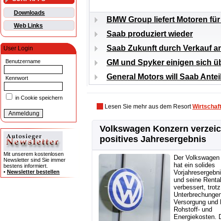
Downloads
BMW Group liefert Motoren für
Web Links
Saab produziert wieder
Saab Zukunft durch Verkauf a
User Login
GM und Spyker einigen sich ü
Benutzername
General Motors will Saab Ante
Kennwort
in Cookie speichern
Lesen Sie mehr aus dem Resort
Wirtschaf
Volkswagen Konzern verzei
positives Jahresergebnis
Mit unserem kostenlosen
Der Volkswagen
Newsletter sind Sie immer
hat ein solides
bestens informiert.
•
Newsletter bestellen
Vorjahresergebni
und seine Rentab
verbessert, trotz
Unterbrechungen
Versorgung und 
Rohstoff- und
Energiekosten. 