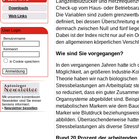
Langzeitblutzucker und Herzfrequenzva
Check-up vom Haus- oder Betriebsarzt
Downloads
Die Variablen sind zudem grenzwertbas
Web Links
definiert, bei dessen Überschreitung 
demnach zwischen Null und fünf liegen
User Login
Dabei ist der Index nicht nur auf ein
Benutzername
den allgemeinen körperlichen Verschle
Kennwort
Wie sind Sie vorgegangen?
in Cookie speichern
In den vergangenen Jahren hatte ich 
Möglichkeit, an größeren Industrie-Ko
Theorie haben wir nach biologischen 
Stressbelastungen am Arbeitsplatz st
so reduziert, dass ein guter Zusamme
Mit unserem kostenlosen
Organsysteme abgebildet sind. Beispi
Newsletter sind Sie immer
bestens informiert.
metabolischen Markern wie dem Bauc
•
Newsletter bestellen
Marker wie Blutdruck beziehungsweis
abbilden. Überraschenderweise hatte
Stressbelastungen als diverse Stres
Rund 20 Prozent der arbeitenden