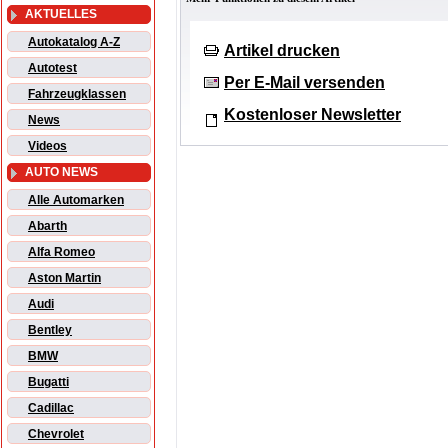
AKTUELLES
Autokatalog A-Z
Artikel drucken
Autotest
Per E-Mail versenden
Fahrzeugklassen
Kostenloser Newsletter
News
Videos
AUTO NEWS
Alle Automarken
Abarth
Alfa Romeo
Aston Martin
Audi
Bentley
BMW
Bugatti
Cadillac
Chevrolet