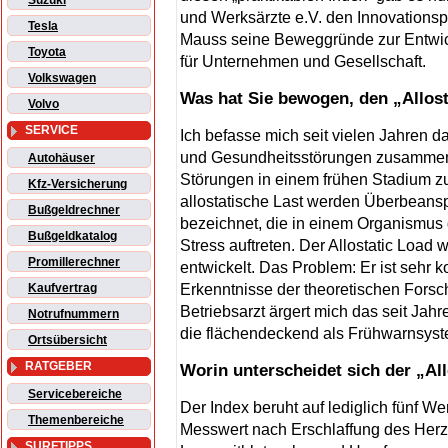
Suzuki
und Werksärzte e.V. den Innovationspr
Tesla
Mauss seine Beweggründe zur Entwic
Toyota
für Unternehmen und Gesellschaft.
Volkswagen
Was hat Sie bewogen, den „Allost
Volvo
SERVICE
Ich befasse mich seit vielen Jahren d
und Gesundheitsstörungen zusammen
Autohäuser
Störungen in einem frühen Stadium zu 
Kfz-Versicherung
allostatische Last werden Überbeans
Bußgeldrechner
bezeichnet, die in einem Organismus 
Bußgeldkatalog
Stress auftreten. Der Allostatic Load
Promillerechner
entwickelt. Das Problem: Er ist sehr 
Erkenntnisse der theoretischen Forsc
Kaufvertrag
Betriebsarzt ärgert mich das seit Jah
Notrufnummern
die flächendeckend als Frühwarnsyst
Ortsübersicht
RATGEBER
Worin unterscheidet sich der „Al
Servicebereiche
Der Index beruht auf lediglich fünf We
Themenbereiche
Messwert nach Erschlaffung des Her
SURFTIPPS