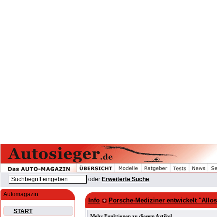
oder
Erweiterte Suche
Automagazin
Info
Porsche-Mediziner entwickelt "Allos
START
Mehr Funktionen zu diesem Artikel