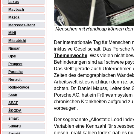
Lexus
Maybach
Mazda
Mercedes-Benz
Menschen mit Handicap können den
MINI
Mitsubishi
Der internationale Tag für Menschen m
inklusive Gesellschaft. Das
Porsche
M
Nissan
Themenwoche
. Was vielen nicht bew
Opel
Behinderungen sind auf schwere psy
Peugeot
Das stellt gerade auch Unternehmen v
Porsche
Zeiten des demographischen Wandels 
Renault
Arbeitswelt ist es wichtiger denn je, 
Rolls-Royce
achten. Dr. Daniel Mauss, Leiter de
Porsche
AG, hat ein Frühwarnsystem e
Saab
chronischen Krankheiten aufgrund zu
SEAT
vorbeugen.
ŠKODA
smart
Der sogenannte „Allostatic Load Index“
Variablen eine Kennzahl für stressbe
Subaru
diesen „praktikablen Index“ gab es n