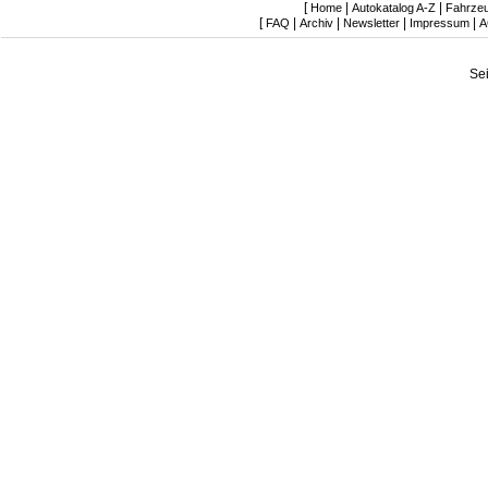
[
|
|
Home
Autokatalog A-Z
Fahrze
[
|
|
|
|
FAQ
Archiv
Newsletter
Impressum
A
Se