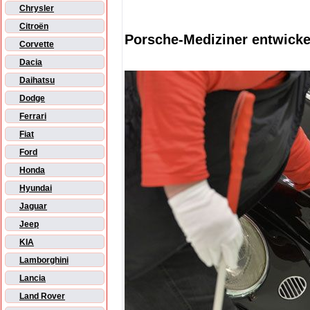
Chrysler
Citroën
Porsche-Mediziner entwickel
Corvette
Dacia
Daihatsu
Dodge
Ferrari
Fiat
Ford
Honda
Hyundai
Jaguar
Jeep
KIA
Lamborghini
Lancia
Land Rover