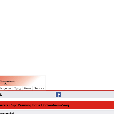
he
rrera Cup: Preining holte Hockenheim-Sieg
sem Artikel