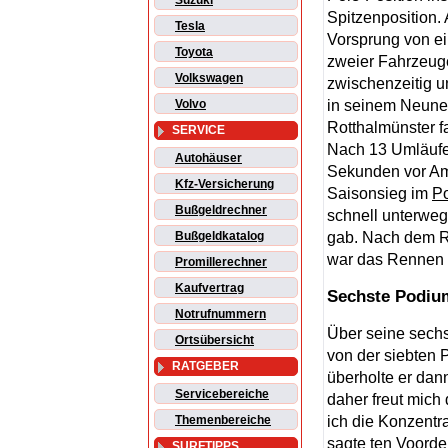
Suzuki
Spitzenposition. 
Tesla
Vorsprung von ein
Toyota
zweier Fahrzeug
Volkswagen
zwischenzeitig 
in seinem Neunel
Volvo
Rotthalmünster f
SERVICE
Nach 13 Umläufen
Autohäuser
Sekunden vor Amm
Kfz-Versicherung
Saisonsieg im
P
Bußgeldrechner
schnell unterwegs
gab. Nach dem Re
Bußgeldkatalog
war das Rennen l
Promillerechner
Kaufvertrag
Sechste Podium
Notrufnummern
Über seine sechst
Ortsübersicht
von der siebten P
RATGEBER
überholte er dan
Servicebereiche
daher freut mic
ich die Konzentr
Themenbereiche
sagte ten Voorde
SURFTIPPS