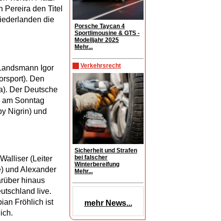
 Pereira den Titel
iederlanden die
Porsche Taycan 4
Sportlimousine & GTS -
Modelljahr 2025
Mehr...
Verkehrsrecht
 Landsmann Igor
orsport). Den
sa). Der Deutsche
en am Sonntag
y Nigrin) und
Sicherheit und Strafen
bei falscher
alliser (Leiter
Winterbereifung
e) und Alexander
Mehr...
rüber hinaus
tschland live.
an Fröhlich ist
mehr News...
ich.