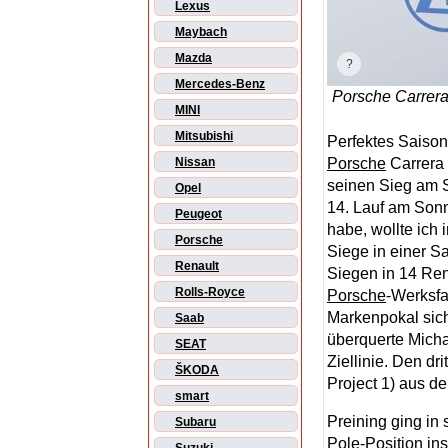
Lexus
Maybach
Mazda
Mercedes-Benz
Porsche Carrer
MINI
Mitsubishi
Perfektes Saison
Porsche
Carrera
Nissan
seinen Sieg am 
Opel
14. Lauf am Sonn
Peugeot
habe, wollte ich
Porsche
Siege in einer Sa
Renault
Siegen in 14 Ren
Rolls-Royce
Porsche
-Werksfa
Markenpokal sic
Saab
überquerte Mich
SEAT
Ziellinie. Den dr
ŠKODA
Project 1) aus d
smart
Preining ging in
Subaru
Pole-Position in