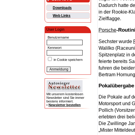
Dadurch hatte de
Downloads
in der Rookie-Kl
Web Links
Zielflagge.
-Routin
Porsche
User Login
Benutzername
Sechster wurde
Walilko (Raceuni
Kennwort
Spitzenplatz in 
in Cookie speichern
feierte bereits 
fuhren die beide
Bertram Hornung 
Pokalübergabe
Mit unserem kostenlosen
Die Pokale auf d
Newsletter sind Sie immer
bestens informiert.
Motorsport und G
•
Newsletter bestellen
Pollich (Vorsitz
erlebten drei be
Die Zwillinge Ja
„Mister Mittelde