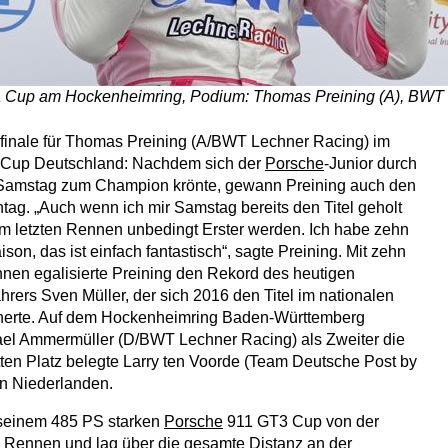
a Cup am Hockenheimring, Podium: Thomas Preining (A), BWT
finale für Thomas Preining (A/BWT Lechner Racing) im
 Cup Deutschland: Nachdem sich der
Porsche
-Junior durch
Samstag zum Champion krönte, gewann Preining auch den
tag. „Auch wenn ich mir Samstag bereits den Titel geholt
 im letzten Rennen unbedingt Erster werden. Ich habe zehn
ison, das ist einfach fantastisch“, sagte Preining. Mit zehn
nen egalisierte Preining den Rekord des heutigen
hrers Sven Müller, der sich 2016 den Titel im nationalen
herte. Auf dem Hockenheimring Baden-Württemberg
ael Ammermüller (D/BWT Lechner Racing) als Zweiter die
itten Platz belegte Larry ten Voorde (Team Deutsche Post by
en Niederlanden.
 seinem 485 PS starken
Porsche
911 GT3 Cup von der
s Rennen und lag über die gesamte Distanz an der