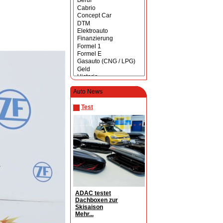
Auto News
Test
ADAC testet
Dachboxen zur
Skisaison
Mehr...