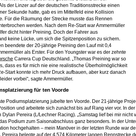
Als der Linzer auf der deutschen Traditionsstrecke einen
er Sekunde hatte, gab es im Mittelfeld eine Kollision
e. Für die Räumung der Strecke musste das Rennen
unterbrochen werden. Nach dem Re-Start war Ammermüller
fer dicht hinter Preining. Doch der Fahrer aus
and keine Lücke, um sich die Spitzenposition zu sichern.
 beendete der 20-jährige Preining den Lauf mit 0,4
ermüller als Erster. Für den Youngster war es der zehnte
orsche
Carrera Cup Deutschland. „Thomas Preining war so
, dass es für mich nie eine realistische Überholmöglichkeit
-Start konnte ich mehr Druck aufbauen, aber kurz danach
eider vorbei“, sagte Ammermüller.
splatzierung für ten Voorde
e Podiumsplatzierung jubelte ten Voorde. Der 21-jährige Project
osition und arbeitete sich zunächst bis auf Rang vier vor. In de
n Dylan Pereira (L/Lechner Racing). „Samstag lief bei mir nicht
h das Podium zum Saisonabschluss ganz besonders. In der Unt
ation hochgehalten – mein Manöver in der letzten Runde war der
. Pereira belegte auf der 4,574 Kilometer langen Rennstrecke de