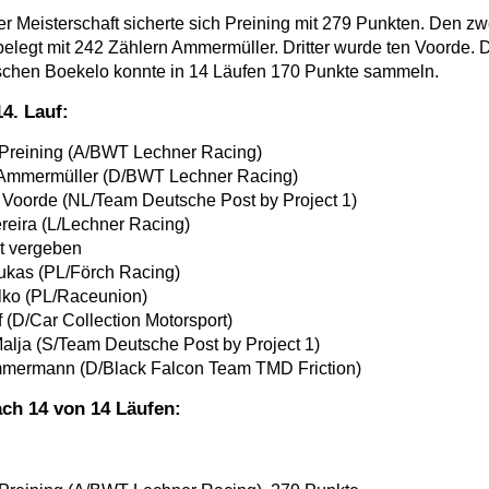
r Meisterschaft sicherte sich Preining mit 279 Punkten. Den zwe
legt mit 242 Zählern Ammermüller. Dritter wurde ten Voorde. 
schen Boekelo konnte in 14 Läufen 170 Punkte sammeln.
4. Lauf:
Preining (A/BWT Lechner Racing)
 Ammermüller (D/BWT Lechner Racing)
n Voorde (NL/Team Deutsche Post by Project 1)
reira (L/Lechner Racing)
ht vergeben
Lukas (PL/Förch Racing)
ilko (PL/Raceunion)
f (D/Car Collection Motorsport)
alja (S/Team Deutsche Post by Project 1)
mmermann (D/Black Falcon Team TMD Friction)
ch 14 von 14 Läufen: