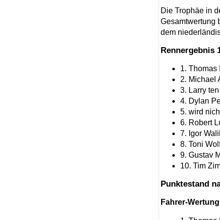
Die Trophäe in de
Gesamtwertung be
dem niederländi
Rennergebnis 1
1. Thomas 
2. Michael
3. Larry te
4. Dylan Pe
5. wird nic
6. Robert 
7. Igor Wal
8. Toni Wol
9. Gustav M
10. Tim Zi
Punktestand na
Fahrer-Wertung