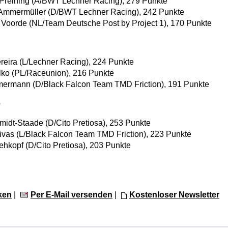
Preining (A/BWT Lechner Racing), 279 Punkte
 Ammermüller (D/BWT Lechner Racing), 242 Punkte
n Voorde (NL/Team Deutsche Post by Project 1), 170 Punkte
reira (L/Lechner Racing), 224 Punkte
ilko (PL/Raceunion), 216 Punkte
mermann (D/Black Falcon Team TMD Friction), 191 Punkte
e
midt-Staade (D/Cito Pretiosa), 253 Punkte
Rivas (L/Black Falcon Team TMD Friction), 223 Punkte
ehkopf (D/Cito Pretiosa), 203 Punkte
ken
|
Per E-Mail versenden
|
Kostenloser Newsletter