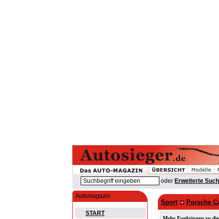
oder
Erweiterte Suc
Automagazin
Sport
Porsche Ca
START
Mehr Funktionen zu die