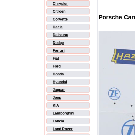
Chrysler
Citroën
Porsche Car
Corvette
Dacia
Daihatsu
Dodge
Ferrari
Fiat
Ford
Honda
Hyundai
Jaguar
Jeep
KIA
Lamborghini
Lancia
Land Rover