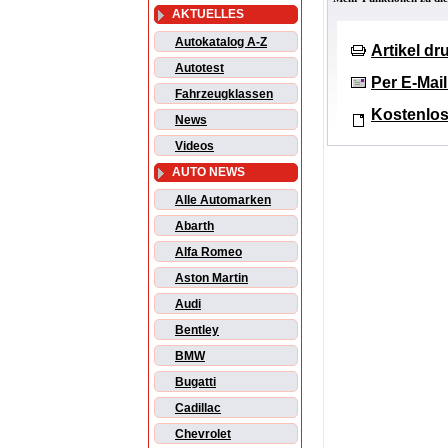
AKTUELLES
Autokatalog A-Z
Artikel d
Autotest
Per E-Mai
Fahrzeugklassen
Kostenlos
News
Videos
AUTO NEWS
Alle Automarken
Abarth
Alfa Romeo
Aston Martin
Audi
Bentley
BMW
Bugatti
Cadillac
Chevrolet