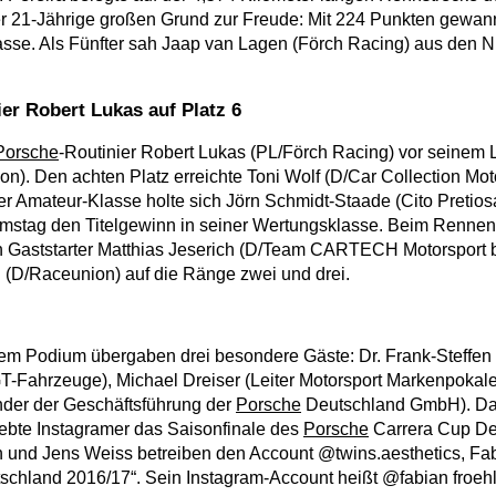
r 21-Jährige großen Grund zur Freude: Mit 224 Punkten gewann
asse. Als Fünfter sah Jaap van Lagen (Förch Racing) aus den N
ier Robert Lukas auf Platz 6
Porsche
-Routinier Robert Lukas (PL/Förch Racing) vor seinem
on). Den achten Platz erreichte Toni Wolf (D/Car Collection Mot
der Amateur-Klasse holte sich Jörn Schmidt-Staade (Cito Pretio
Samstag den Titelgewinn in seiner Wertungsklasse. Beim Renn
n Gaststarter Matthias Jeserich (D/Team CARTECH Motorsport b
(D/Raceunion) auf die Ränge zwei und drei.
em Podium übergaben drei besondere Gäste: Dr. Frank-Steffen W
T-Fahrzeuge), Michael Dreiser (Leiter Motorsport Markenpokal
ender der Geschäftsführung der
Porsche
Deutschland GmbH). Da
liebte Instagramer das Saisonfinale des
Porsche
Carrera Cup Deu
n und Jens Weiss betreiben den Account @twins.aesthetics, Fabi
utschland 2016/17“. Sein Instagram-Account heißt @fabian froehl