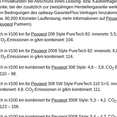
n Privatkunden bei Abschluss eines Leasing- bzw. Kaufvertrage
ntie, bei der zusätzlich zur zweijährigen Herstellergarantie weit
n Bedingungen des optiway-GarantiePlus-Vertrages hinzukom
zw. 80.000 Kilometer Laufleistung; mehr Informationen auf
Peug
eugeot
Partnern).
ch in l/100 km für
Peugeot
208 Style PureTech 82: innerorts: 5,5;
 CO
-Emissionen in g/km kombiniert: 104.
2
ch in l/100 km für
Peugeot
2008 Style PureTech 82: innerorts: 6,0
 CO
-Emissionen in g/km kombiniert: 114.
2
ch in l/100 km kombiniert für
Peugeot
308 Style: 4,8 – 3,8. CO
-
2
110 – 98.
ch in l/100 km für
Peugeot
308 SW Style PureTech 110 S+S: inner
ombiniert: 4,8. CO
-Emissionen in g/km kombiniert: 111.
2
ch in l/100 km kombiniert für
Peugeot
3008 Style: 5,3 – 4,1. CO
2
 123 – 108.
ch in l/100 km kombiniert für
Peugeot
5008 Style: 5,4 – 4,3. CO