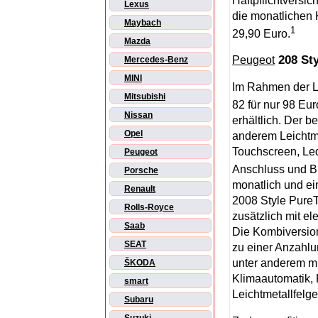
Haftpflichtversi
Lexus
die monatlichen 
Maybach
1
29,90 Euro.
Mazda
208 Sty
Peugeot
Mercedes-Benz
MINI
Im Rahmen der L
Mitsubishi
82 für nur 98 Eur
Nissan
erhältlich. Der b
Opel
anderem Leichtm
Touchscreen, Led
Peugeot
Anschluss und Bl
Porsche
monatlich und ei
Renault
2008 Style PureT
Rolls-Royce
zusätzlich mit e
Saab
Die Kombiversio
SEAT
zu einer Anzahlu
unter anderem mi
ŠKODA
Klimaautomatik,
smart
Leichtmetallfelge
Subaru