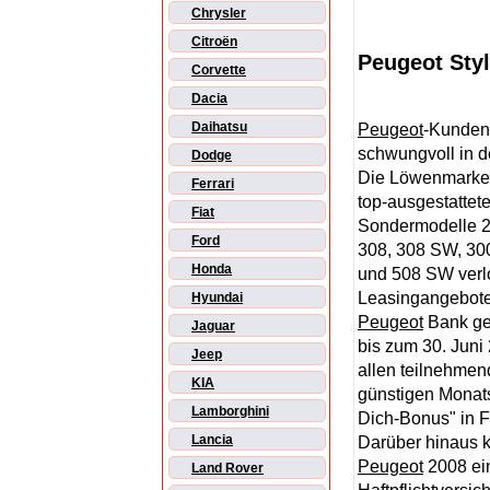
Chrysler
Citroën
Peugeot Styl
Corvette
Dacia
Daihatsu
Peugeot
-Kunden 
schwungvoll in d
Dodge
Die Löwenmarke h
Ferrari
top-ausgestattete
Fiat
Sondermodelle 2
Ford
308, 308 SW, 30
Honda
und 508 SW ver
Leasingangebote
Hyundai
Peugeot
Bank ge
Jaguar
bis zum 30. Juni
Jeep
allen teilnehme
KIA
günstigen Monats
Lamborghini
Dich-Bonus" in F
Lancia
Darüber hinaus 
Peugeot
2008 ein
Land Rover