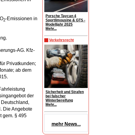
Porsche Taycan 4
CO
-Emissionen in
2
Sportlimousine & GTS -
Modelljahr 2025
Mehr...
ung.
Verkehrsrecht
erungs-AG. Kfz-
für Privatkunden;
 Monate; ab dem
015.
Fahrleistung
Sicherheit und Strafen
asingangebot der
bei falscher
Winterbereifung
 Deutschland,
Mehr...
l. Die Angebote
ht gem. § 495
mehr News...