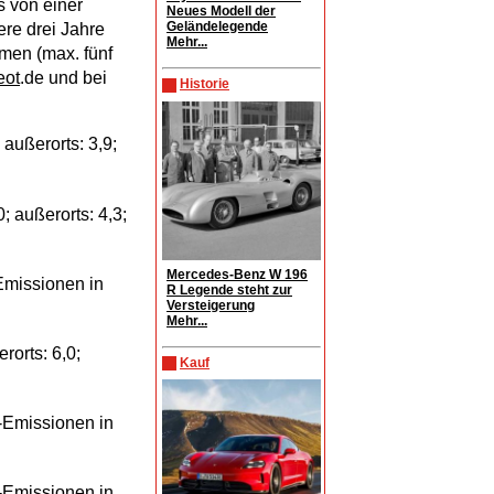
s von einer
Neues Modell der
Geländelegende
ere drei Jahre
Mehr...
men (max. fünf
eot
.de und bei
Historie
 außerorts: 3,9;
; außerorts: 4,3;
Mercedes-Benz W 196
Emissionen in
R Legende steht zur
Versteigerung
Mehr...
orts: 6,0;
Kauf
-Emissionen in
-Emissionen in