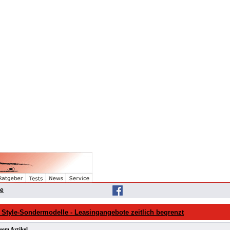
he
 Style-Sondermodelle - Leasingangebote zeitlich begrenzt
sem Artikel