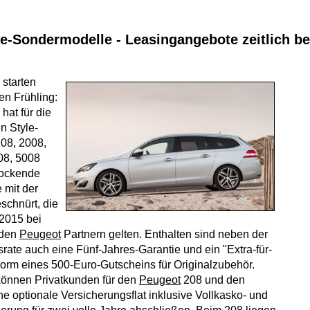
e-Sondermodelle - Leasingangebote zeitlich b
starten
en Frühling:
at für die
n Style-
08, 2008,
08, 5008
lockende
 mit der
schnürt, die
 2015 bei
nden
Peugeot
Partnern gelten. Enthalten sind neben der
rate auch eine Fünf-Jahres-Garantie und ein "Extra-für-
orm eines 500-Euro-Gutscheins für Originalzubehör.
können Privatkunden für den
Peugeot
208 und den
e optionale Versicherungsflat inklusive Vollkasko- und