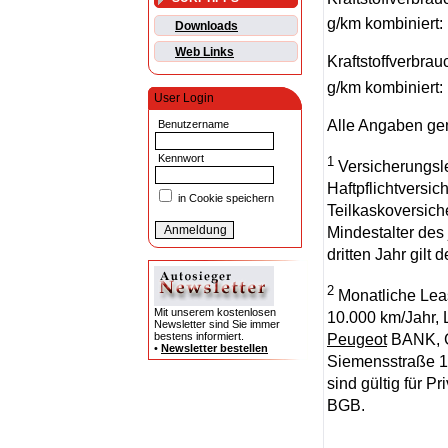
g/km kombiniert:
Downloads
Web Links
Kraftstoffverbrau
g/km kombiniert:
User Login
Alle Angaben gem
Benutzername
Kennwort
1
Versicherungsl
Haftpflichtversi
in Cookie speichern
Teilkaskoversich
Mindestalter des
dritten Jahr gilt
2
Monatliche Leas
Mit unserem kostenlosen
10.000 km/Jahr, 
Newsletter sind Sie immer
bestens informiert.
Peugeot
BANK, G
•
Newsletter bestellen
Siemensstraße 10
sind gültig für 
BGB.