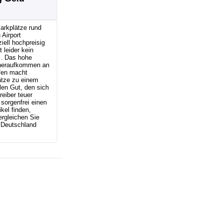
arkplätze rund
Airport
iell hochpreisig
t leider kein
. Das hohe
eraufkommen an
fen macht
ätze zu einem
len Gut, den sich
reiber teuer
sorgenfrei einen
kel finden,
ergleichen Sie
 Deutschland