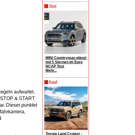
Test
MINI Countryman glänzt
mit 5 Sternen im Euro
NCAP Test
Mehr...
Kauf
egeln aufwartet.
110 STOP & START
r. Dieser punktet
kfahrkamera,
d
Toyota Land Cruiser -