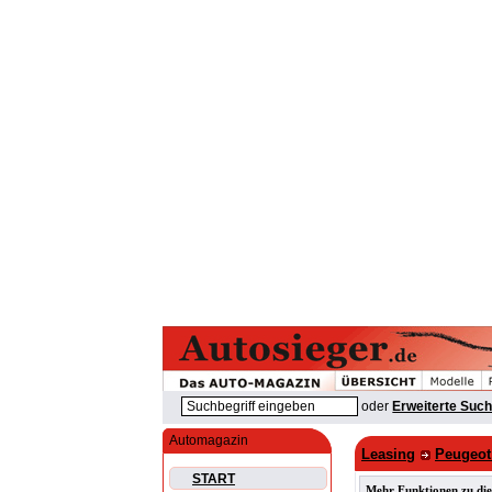
oder
Erweiterte Suc
Automagazin
Leasing
Peugeot
START
Mehr Funktionen zu die