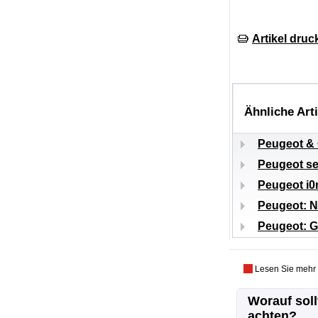
Artikel druc
Ähnliche Art
Peugeot & 
Peugeot se
Peugeot i0
Peugeot: N
Peugeot: G
Lesen Sie mehr
Worauf soll
achten?