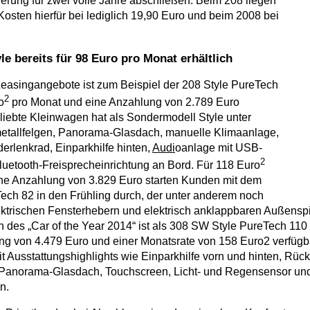
cherung für zwei volle Jahre abschließen. Beim 208 liegen
Kosten hierfür bei lediglich 19,90 Euro und beim 2008 bei
le bereits für 98 Euro pro Monat erhältlich
easingangebote ist zum Beispiel der 208 Style PureTech
2
o
pro Monat und eine Anzahlung von 2.789 Euro
eliebte Kleinwagen hat als Sondermodell Style unter
etallfelgen, Panorama-Glasdach, manuelle Klimaanlage,
erlenkrad, Einparkhilfe hinten,
Audi
oanlage mit USB-
2
uetooth-Freisprecheinrichtung an Bord. Für 118 Euro
ne Anzahlung von 3.829 Euro starten Kunden mit dem
ech 82 in den Frühling durch, der unter anderem noch
lektrischen Fensterhebern und elektrisch anklappbaren Außenspi
n des „Car of the Year 2014“ ist als 308 SW Style PureTech 
ng von 4.479 Euro und einer Monatsrate von 158 Euro2 verfügba
t Ausstattungshighlights wie Einparkhilfe vorn und hinten, Rüc
 Panorama-Glasdach, Touchscreen, Licht- und Regensensor un
n.