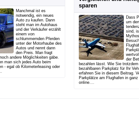
sparen
Manchmal ist es
notwendig, ein neues
Dass P
Auto zu kaufen. Dann
um den 
steht man im Autohaus
tendenz
und der Verkäufer erzählt
sind, is
einem von
Mythos
schlummernden Pferden
Besuch
unter der Motorhaube des
Flughä
Autos und nennt dann
Parkpl
den Preis. Man fragt
wertvol
 noch andere Möglichkeiten gäbe.
der Bet
n man sich jedes Auto beim
bezahlen lässt. Wie Sie trotzdem 
n - egal ob Kilometerleasing oder
bezahlbaren Parkplatz für Ihr Vehi
..
erfahren Sie in diesem Beitrag. V
Parkplätze am Flughafen in ganz
online....