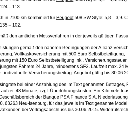
2
 124 – 113.
ch in l/100 km kombiniert für
Peugeot
508 SW Style: 5,8 – 3,9. 
 135 – 102.
äß den amtlichen Messverfahren in der jeweils gültigen Fass
eistungen gemäß den näheren Bedingungen der Allianz Versich
cherung, Vollkaskoversicherung mit 500 Euro Selbstbeteiligung,
erung mit 150 Euro Selbstbeteiligung inkl. Versicherungssteuer 
 jüngsten Fahrers 24 Jahre, mindestens SF2. Laufzeit max. 24
 der individuelle Versicherungsbeitrag. Angebot gültig bis 30.06.2
ingrate bei einer Anzahlung des im Text genannten Betrages, 
Laufzeit 48 Monate, zzgl. Überführungskosten. Ein Kilometerle
eschäftsbereich der Banque PSA Finance S.A. Niederlassung
, 63263 Neu-Isenburg, für das jeweils im Text genannte Model
Privatkunden bei Vertragsabschluss bis 30.06.2015. Widerrufsrec