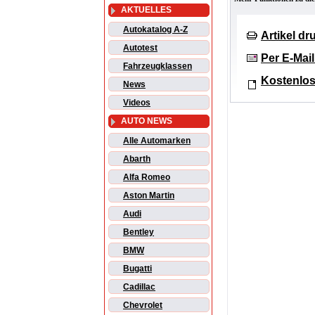
AKTUELLES
Autokatalog A-Z
Artikel d
Autotest
Per E-Mai
Fahrzeugklassen
Kostenlos
News
Videos
AUTO NEWS
Alle Automarken
Abarth
Alfa Romeo
Aston Martin
Audi
Bentley
BMW
Bugatti
Cadillac
Chevrolet