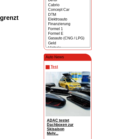
egrenzt
Auto News
Test
ADAC testet
Dachboxen zur
Skisaison
Mehr...