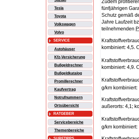
Suzuki
Zudem profitiere
fünfjährigen Gara
Tesla
Schutz gemäß de
Toyota
Jahre Laufzeit b
Volkswagen
teilnehmenden
P
Volvo
Kraftstoffverbrau
SERVICE
kombiniert: 4,5.
Autohäuser
Kfz-Versicherung
Kraftstoffverbrau
Bußgeldrechner
kombiniert: 4,9.
Bußgeldkatalog
Kraftstoffverbrau
Promillerechner
g/km kombiniert: 
Kaufvertrag
Notrufnummern
Kraftstoffverbrau
Ortsübersicht
außerorts: 4,1; k
RATGEBER
Kraftstoffverbrau
Servicebereiche
g/km kombiniert:
Themenbereiche
Kraftstoffverbrau
SURFTIPPS