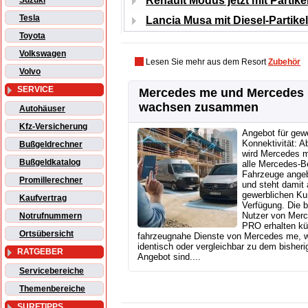
Renault Modus jetzt mit Partikelf
Suzuki
Tesla
Lancia Musa mit Diesel-Partikelf
Toyota
Volkswagen
Lesen Sie mehr aus dem Resort
Zubehör
Volvo
SERVICE
Mercedes me und Mercedes
wachsen zusammen
Autohäuser
Kfz-Versicherung
Angebot für gew
Konnektivität: A
Bußgeldrechner
wird Mercedes m
Bußgeldkatalog
alle Mercedes‑B
Fahrzeuge ange
Promillerechner
und steht damit
gewerblichen Ku
Kaufvertrag
Verfügung. Die b
Nutzer von Mer
Notrufnummern
PRO erhalten kü
Ortsübersicht
fahrzeugnahe Dienste von Mercedes me, 
identisch oder vergleichbar zu dem bisheri
RATGEBER
Angebot sind....
Servicebereiche
Themenbereiche
SURFTIPPS