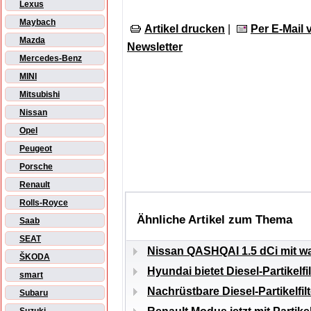
Lexus
Maybach
Artikel drucken
|
Per E-Mail
Mazda
Newsletter
Mercedes-Benz
MINI
Mitsubishi
Nissan
Opel
Peugeot
Porsche
Renault
Rolls-Royce
Ähnliche Artikel zum Thema
Saab
SEAT
Nissan QASHQAI 1.5 dCi mit wart
ŠKODA
Hyundai bietet Diesel-Partikelf
smart
Nachrüstbare Diesel-Partikelfil
Subaru