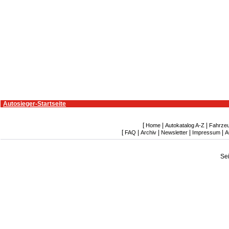
Autosieger-Startseite
[
|
|
Home
Autokatalog A-Z
Fahrze
[
|
|
|
|
FAQ
Archiv
Newsletter
Impressum
A
Se