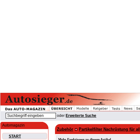
oder
Erweiterte Suche
Automagazin
Zubehör
Partikelfilter Nachrüstung für 
START
Mehr Funktionen zu diesem Artikel