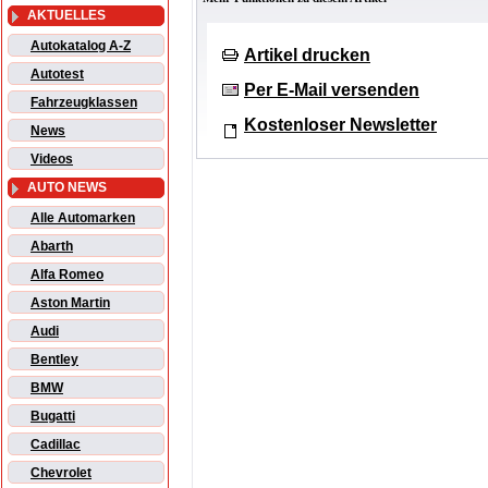
AKTUELLES
Autokatalog A-Z
Artikel drucken
Autotest
Per E-Mail versenden
Fahrzeugklassen
Kostenloser Newsletter
News
Videos
AUTO NEWS
Alle Automarken
Abarth
Alfa Romeo
Aston Martin
Audi
Bentley
BMW
Bugatti
Cadillac
Chevrolet