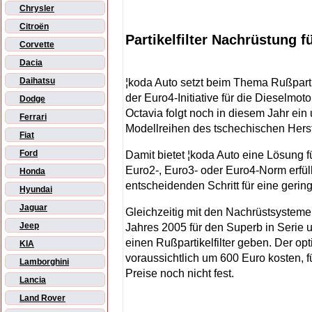
Chrysler
Citroën
Partikelfilter Nachrüstung f
Corvette
Dacia
Daihatsu
¦koda Auto setzt beim Thema Rußpartik
der Euro4-Initiative für die Dieselm
Dodge
Octavia folgt noch in diesem Jahr ei
Ferrari
Modellreihen des tschechischen Herst
Fiat
Ford
Damit bietet ¦koda Auto eine Lösung f
Euro2-, Euro3- oder Euro4-Norm erfüll
Honda
entscheidenden Schritt für eine geri
Hyundai
Jaguar
Gleichzeitig mit den Nachrüstsystemen
Jeep
Jahres 2005 für den Superb in Serie 
einen Rußpartikelfilter geben. Der opti
KIA
voraussichtlich um 600 Euro kosten, 
Lamborghini
Preise noch nicht fest.
Lancia
Land Rover