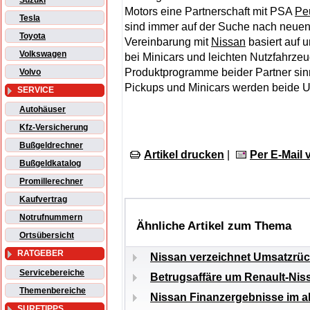
Suzuki
Motors eine Partnerschaft mit PSA
Pe
Tesla
sind immer auf der Suche nach neuen 
Toyota
Vereinbarung mit
Nissan
basiert auf 
Volkswagen
bei Minicars und leichten Nutzfahrze
Produktprogramme beider Partner sinn
Volvo
Pickups und Minicars werden beide U
SERVICE
Autohäuser
Kfz-Versicherung
Bußgeldrechner
Artikel drucken
|
Per E-Mail
Bußgeldkatalog
Promillerechner
Kaufvertrag
Notrufnummern
Ähnliche Artikel zum Thema
Ortsübersicht
RATGEBER
Nissan verzeichnet Umsatzrüc
Servicebereiche
Betrugsaffäre um Renault-Nis
Themenbereiche
Nissan Finanzergebnisse im ak
SURFTIPPS