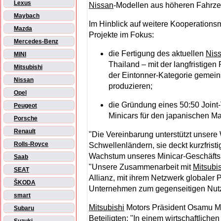
Lexus
Nissan
-Modellen aus höheren Fahr
Maybach
Im Hinblick auf weitere Kooperations
Mazda
Projekte im Fokus:
Mercedes-Benz
die Fertigung des aktuellen
Nis
MINI
Thailand – mit der langfristigen
Mitsubishi
der Eintonner-Kategorie gemein
Nissan
produzieren;
Opel
die Gründung eines 50:50 Joint
Peugeot
Minicars für den japanischen Ma
Porsche
Renault
"Die Vereinbarung unterstützt unsere
Rolls-Royce
Schwellenländern, sie deckt kurzfrist
Wachstum unseres Minicar-Geschäfts 
Saab
"Unsere Zusammenarbeit mit
Mitsubi
SEAT
Allianz, mit ihrem Netzwerk globaler
ŠKODA
Unternehmen zum gegenseitigen Nutz
smart
Mitsubishi
Motors Präsident Osamu Mas
Subaru
Beteiligten: "In einem wirtschaftlich