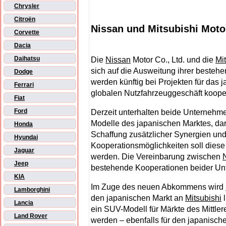
Chrysler
Citroën
Nissan und Mitsubishi Moto
Corvette
Dacia
Daihatsu
Die
Nissan
Motor Co., Ltd. und die
Mi
sich auf die Ausweitung ihrer beste
Dodge
werden künftig bei Projekten für das
Ferrari
globalen Nutzfahrzeuggeschäft koope
Fiat
Ford
Derzeit unterhalten beide Unterneh
Modelle des japanischen Marktes, dar
Honda
Schaffung zusätzlicher Synergien un
Hyundai
Kooperationsmöglichkeiten soll dies
Jaguar
werden. Die Vereinbarung zwischen
Jeep
bestehende Kooperationen beider Un
KIA
Im Zuge des neuen Abkommens wird
Lamborghini
den japanischen Markt an
Mitsubishi
l
Lancia
ein SUV-Modell für Märkte des Mittler
Land Rover
werden – ebenfalls für den japanisch