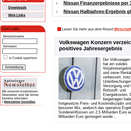
Nissan Finanzergebnisse per 3
Downloads
Nissan Halbjahres-Ergebnis g
Web Links
User Login
Lesen Sie mehr aus dem Resort
Wirtschaf
Benutzername
Volkswagen Konzern verzei
Kennwort
positives Jahresergebnis
in Cookie speichern
Der Volkswagen
hat ein solides
Vorjahresergebni
und seine Rentab
verbessert, trotz
Unterbrechungen
Versorgung und 
Rohstoff- und
Mit unserem kostenlosen
Energiekosten. 
Newsletter sind Sie immer
bestens informiert.
beigetragen hab
•
Newsletter bestellen
fortgesetzte Preis- und Kostendisziplin und
besserer Mix, wodurch das operative Ergeb
Sondereinflüssen um 2,5 Milliarden Euro a
Milliarden Euro gesteigert wurde....