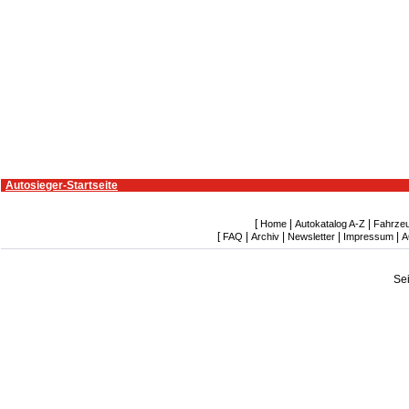
Autosieger-Startseite
[
|
|
Home
Autokatalog A-Z
Fahrze
[
|
|
|
|
FAQ
Archiv
Newsletter
Impressum
A
Se