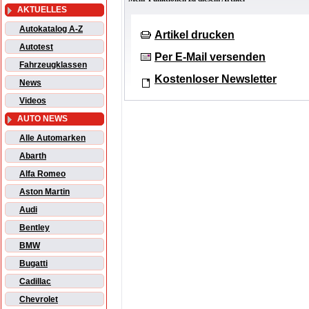
AKTUELLES
Autokatalog A-Z
Artikel drucken
Autotest
Per E-Mail versenden
Fahrzeugklassen
Kostenloser Newsletter
News
Videos
AUTO NEWS
Alle Automarken
Abarth
Alfa Romeo
Aston Martin
Audi
Bentley
BMW
Bugatti
Cadillac
Chevrolet