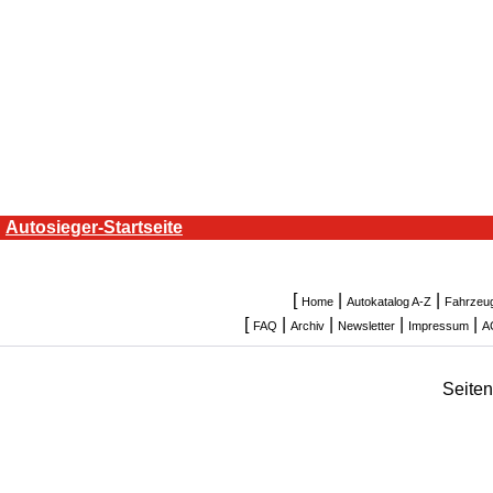
Autosieger-Startseite
[
|
|
Home
Autokatalog A-Z
Fahrzeu
[
|
|
|
|
FAQ
Archiv
Newsletter
Impressum
A
Seite