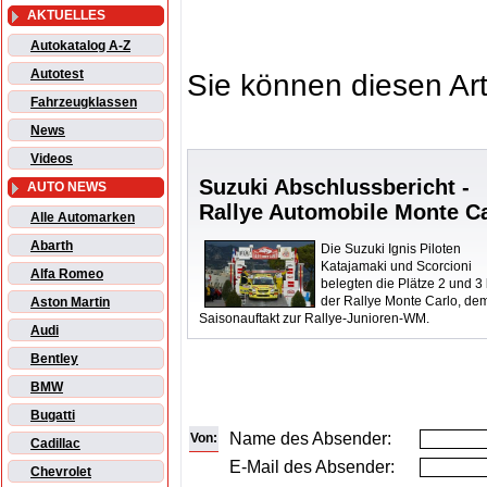
AKTUELLES
Autokatalog A-Z
Autotest
Sie können diesen Art
Fahrzeugklassen
News
Videos
Suzuki Abschlussbericht -
AUTO NEWS
Rallye Automobile Monte C
Alle Automarken
Abarth
Die Suzuki Ignis Piloten
Katajamaki und Scorcioni
Alfa Romeo
belegten die Plätze 2 und 3 
der Rallye Monte Carlo, de
Aston Martin
Saisonauftakt zur Rallye-Junioren-WM.
Audi
Bentley
BMW
Bugatti
Name des Absender:
Von:
Cadillac
E-Mail des Absender:
Chevrolet