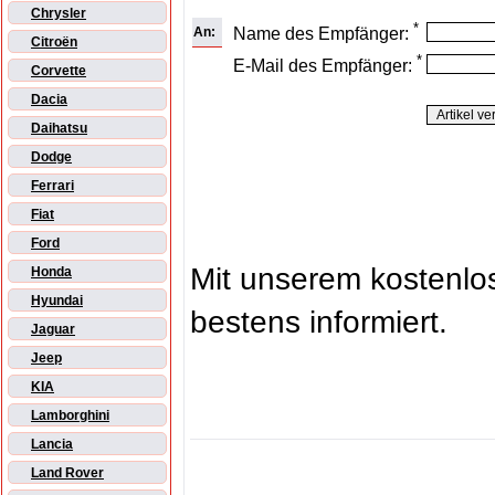
Chrysler
*
An:
Name des Empfänger:
Citroën
*
E-Mail des Empfänger:
Corvette
Dacia
Daihatsu
Dodge
Ferrari
Fiat
Ford
Mit unserem kostenl
Honda
Hyundai
bestens informiert.
Jaguar
Jeep
KIA
Lamborghini
Lancia
Land Rover