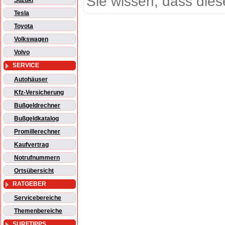
Sie wissen, dass dies
Suzuki
Tesla
Toyota
Volkswagen
Volvo
SERVICE
Autohäuser
Kfz-Versicherung
Bußgeldrechner
Bußgeldkatalog
Promillerechner
Kaufvertrag
Notrufnummern
Ortsübersicht
RATGEBER
Servicebereiche
Themenbereiche
SURFTIPPS