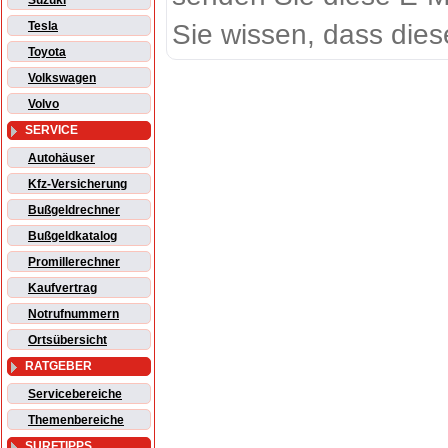
Suzuki
Sie wissen, dass dies
Tesla
Toyota
Volkswagen
Volvo
SERVICE
Autohäuser
Kfz-Versicherung
Bußgeldrechner
Bußgeldkatalog
Promillerechner
Kaufvertrag
Notrufnummern
Ortsübersicht
RATGEBER
Servicebereiche
Themenbereiche
SURFTIPPS