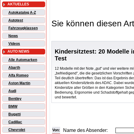
AKTUELLES
Autokatalog A-Z
Autotest
Sie können diesen Art
Fahrzeugklassen
News
Videos
Kindersitztest: 20 Modelle 
AUTO NEWS
Test
Alle Automarken
Abarth
12 Modelle mit der Note „gut“ und vier weitere mi
„befriedigend“, die die gesetzlichen Vorschriften
Alfa Romeo
Teil deutlich übertreffen: Das ist das Ergebnis de
aktuellen Kindersitztests des ADAC. Dabei wurd
Aston Martin
Kindersitze aller Größen in den Kategorien Siche
Audi
Bedienung, Ergonomie und Schadstoffgehalt gep
und bewertet.
Bentley
BMW
Bugatti
Cadillac
Name des Absender:
Chevrolet
Von: