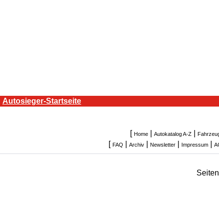
Autosieger-Startseite
[
|
|
Home
Autokatalog A-Z
Fahrzeu
[
|
|
|
|
FAQ
Archiv
Newsletter
Impressum
A
Seite