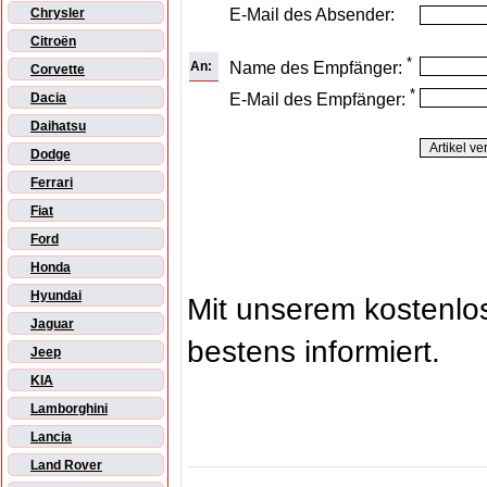
E-Mail des Absender:
Chrysler
Citroën
*
An:
Name des Empfänger:
Corvette
*
E-Mail des Empfänger:
Dacia
Daihatsu
Dodge
Ferrari
Fiat
Ford
Honda
Hyundai
Mit unserem kostenl
Jaguar
bestens informiert.
Jeep
KIA
Lamborghini
Lancia
Land Rover