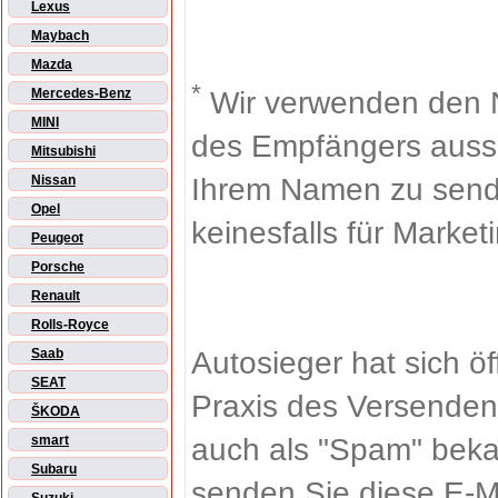
Lexus
Maybach
Mazda
*
Wir verwenden den 
Mercedes-Benz
MINI
des Empfängers aussch
Mitsubishi
Ihrem Namen zu sende
Nissan
Opel
keinesfalls für Market
Peugeot
Porsche
Renault
Rolls-Royce
Autosieger hat sich ö
Saab
SEAT
Praxis des Versenden
ŠKODA
auch als "Spam" beka
smart
Subaru
senden Sie diese E-M