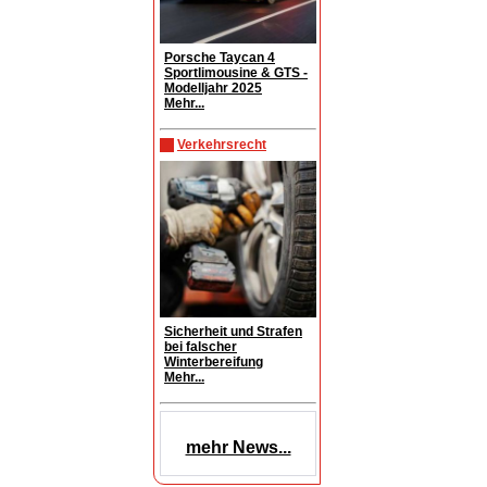
Porsche Taycan 4
Sportlimousine & GTS -
Modelljahr 2025
Mehr...
Verkehrsrecht
Sicherheit und Strafen
bei falscher
Winterbereifung
Mehr...
mehr News...