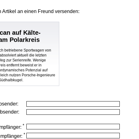
 Artikel
an einen Freund versenden:
can auf Kälte-
 am Polarkreis
isch betriebene Sportwagen von
bsolviert aktuell die letzten
Weg zur Serienreife. Wenige
eis entfernt beweist er in
hrdynamisches Potenzial auf
gleich nutzen Porsche-Ingenieure
Südhalbkugel.
bsender:
Absender:
*
mpfänger:
*
Empfänger: