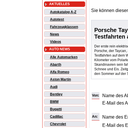
AKTUELLES
Sie können diesen
Autokatalog A-Z
Autotest
Fahrzeugklassen
Porsche Tay
News
Testfahrten
Videos
Der erste rein elektr
AUTO NEWS
Porsche, der Taycan, a
Testfahrten auf dem 
Alle Automarken
Kilometer vom Polarkr
Skandinavien sein fa
Abarth
Schnee und Eis. Zeit
Alfa Romeo
den Sommer auf der 
Aston Martin
Audi
Bentley
Name des A
Von:
BMW
E-Mail des 
Bugatti
An:
Name des E
Cadillac
Chevrolet
E-Mail des 