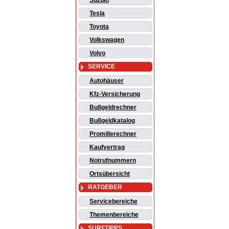
Suzuki
Tesla
Toyota
Volkswagen
Volvo
SERVICE
Autohäuser
Kfz-Versicherung
Bußgeldrechner
Bußgeldkatalog
Promillerechner
Kaufvertrag
Notrufnummern
Ortsübersicht
RATGEBER
Servicebereiche
Themenbereiche
SURFTIPPS