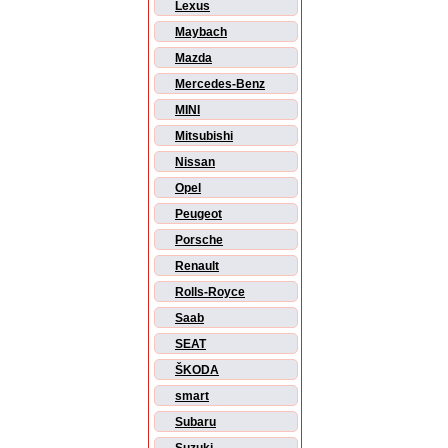
Lexus
Maybach
Mazda
Mercedes-Benz
MINI
Mitsubishi
Nissan
Opel
Peugeot
Porsche
Renault
Rolls-Royce
Saab
SEAT
ŠKODA
smart
Subaru