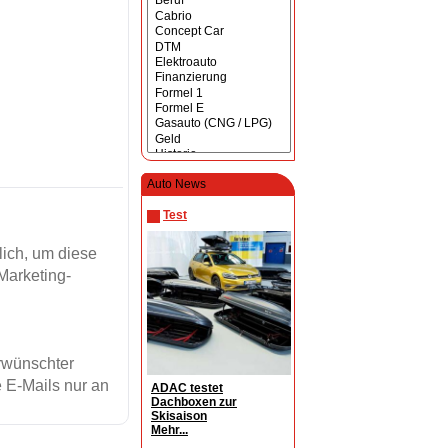
Auto News
Test
ich, um diese
Marketing-
erwünschter
 E-Mails nur an
ADAC testet
Dachboxen zur
Skisaison
Mehr...