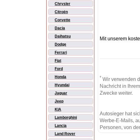
Chrysler
Citroën
Corvette
Dacia
Daihatsu
Mit unserem kost
Dodge
Ferrari
Fiat
Ford
Honda
*
Wir verwenden d
Hyundai
Nachricht in Ihre
Zwecke weiter.
Jaguar
Jeep
KIA
Autosieger hat si
Lamborghini
Werbe-E-Mails, au
Lancia
Personen, von den
Land Rover