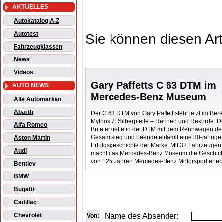
AKTUELLES
Autokatalog A-Z
Autotest
Sie können diesen Art
Fahrzeugklassen
News
Videos
Gary Paffetts C 63 DTM im
AUTO NEWS
Mercedes-Benz Museum
Alle Automarken
Abarth
Der C 63 DTM von Gary Paffett steht jetzt im Ber
Mythos 7: Silberpfeile – Rennen und Rekorde. D
Alfa Romeo
Brite erzielte in der DTM mit dem Rennwagen d
Gesamtsieg und beendete damit eine 30-jährige
Aston Martin
Erfolgsgeschichte der Marke. Mit 32 Fahrzeugen
Audi
macht das Mercedes-Benz Museum die Geschic
von 125 Jahren Mercedes-Benz Motorsport erleb
Bentley
BMW
Bugatti
Cadillac
Name des Absender:
Chevrolet
Von: