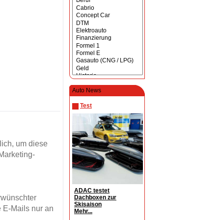
Auto News
Test
ich, um diese
Marketing-
ADAC testet
erwünschter
Dachboxen zur
Skisaison
 E-Mails nur an
Mehr...