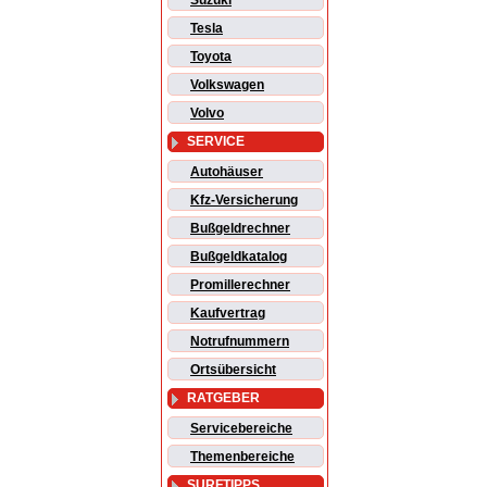
Suzuki
Tesla
Toyota
Volkswagen
Volvo
SERVICE
Autohäuser
Kfz-Versicherung
Bußgeldrechner
Bußgeldkatalog
Promillerechner
Kaufvertrag
Notrufnummern
Ortsübersicht
RATGEBER
Servicebereiche
Themenbereiche
SURFTIPPS