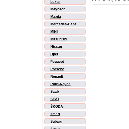
Lexus
Maybach
Mazda
Mercedes-Benz
MINI
Mitsubishi
Nissan
Opel
Peugeot
Porsche
Renault
Rolls-Royce
Saab
SEAT
ŠKODA
smart
Subaru