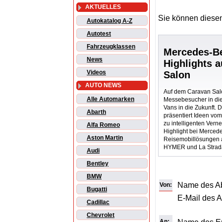
AKTUELLES
Sie können diesen
Autokatalog A-Z
Autotest
Fahrzeugklassen
Mercedes-B
News
Highlights 
Videos
Salon
AUTO NEWS
Auf dem Caravan Salo
Alle Automarken
Messebesucher in di
Vans in die Zukunft. 
Abarth
präsentiert Ideen vom
zu intelligenten Vern
Alfa Romeo
Highlight bei Merced
Aston Martin
Reisemobillösungen a
HYMER und La Strad
Audi
Bentley
BMW
Name des A
Von:
Bugatti
E-Mail des 
Cadillac
Chevrolet
An: