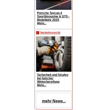
Porsche Taycan 4
Sportlimousine & GTS -
Modelljahr 2025
Mehr...
Verkehrsrecht
Sicherheit und Strafen
bei falscher
Winterbereifung
Mehr...
mehr News...