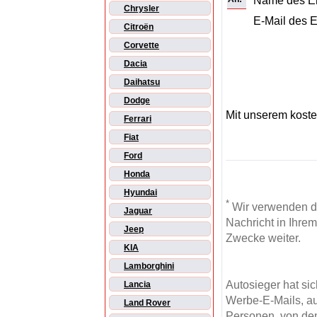
Name des E
Chrysler
E-Mail des 
Citroën
Corvette
Dacia
Daihatsu
Dodge
Mit unserem kost
Ferrari
Fiat
Ford
Honda
Hyundai
*
Wir verwenden d
Jaguar
Nachricht in Ihre
Jeep
Zwecke weiter.
KIA
Lamborghini
Autosieger hat si
Lancia
Werbe-E-Mails, au
Land Rover
Personen, von den