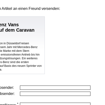
 Artikel
an einen Freund versenden:
enz Vans
auf dem Caravan
n in Düsseldorf reisen
esem Jahr mit Mercedes-Benz
Die Marke mit dem Stern
 emissionsfreien Antrieb bis hin
etzungslösungen. Ein weiteres
es-Benz sind die ersten
uf Basis des neuen Sprinter von
a.
bsender:
Absender:
*