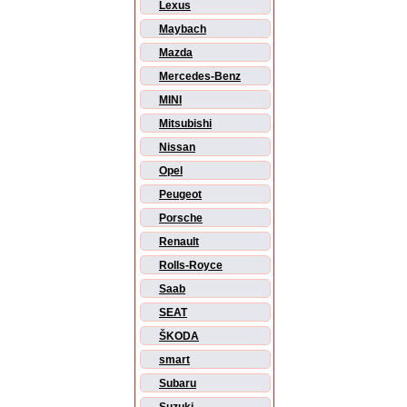
Lexus
Maybach
Mazda
Mercedes-Benz
MINI
Mitsubishi
Nissan
Opel
Peugeot
Porsche
Renault
Rolls-Royce
Saab
SEAT
ŠKODA
smart
Subaru