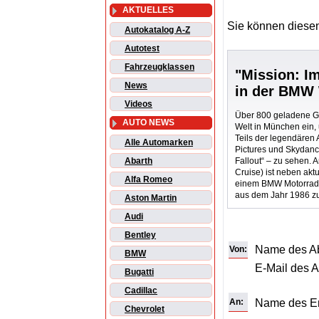
AKTUELLES
Sie können diesen
Autokatalog A-Z
Autotest
Fahrzeugklassen
"Mission: Im
News
in der BMW 
Videos
Über 800 geladene G
AUTO NEWS
Welt in München ein,
Teils der legendären
Alle Automarken
Pictures und Skydanc
Fallout“ – zu sehen. 
Abarth
Cruise) ist neben ak
Alfa Romeo
einem BMW Motorrad 
aus dem Jahr 1986 z
Aston Martin
Audi
Bentley
Name des A
Von:
BMW
E-Mail des 
Bugatti
Cadillac
An:
Name des E
Chevrolet