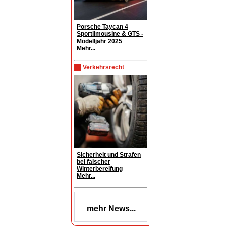
Porsche Taycan 4
Sportlimousine & GTS -
Modelljahr 2025
Mehr...
Verkehrsrecht
Sicherheit und Strafen
bei falscher
Winterbereifung
Mehr...
mehr News...