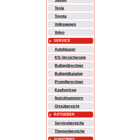
Suzuki
Tesla
Toyota
Volkswagen
Volvo
SERVICE
Autohäuser
Kfz-Versicherung
Bußgeldrechner
Bußgeldkatalog
Promillerechner
Kaufvertrag
Notrufnummern
Ortsübersicht
RATGEBER
Servicebereiche
Themenbereiche
SURFTIPPS