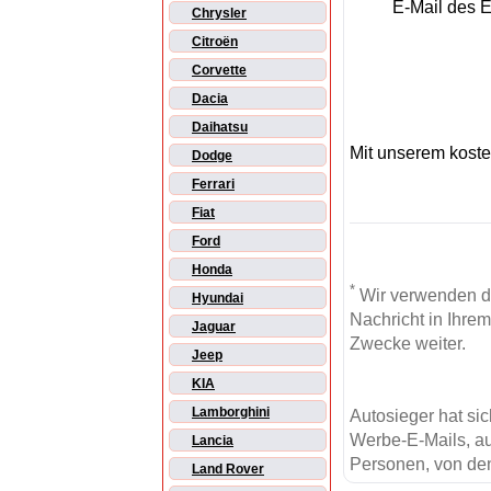
E-Mail des 
Chrysler
Citroën
Corvette
Dacia
Daihatsu
Mit unserem kost
Dodge
Ferrari
Fiat
Ford
Honda
*
Wir verwenden d
Hyundai
Nachricht in Ihre
Jaguar
Zwecke weiter.
Jeep
KIA
Lamborghini
Autosieger hat si
Werbe-E-Mails, au
Lancia
Personen, von den
Land Rover