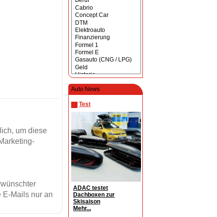
Auto News
Test
ich, um diese
Marketing-
erwünschter
ADAC testet
 E-Mails nur an
Dachboxen zur
Skisaison
Mehr...