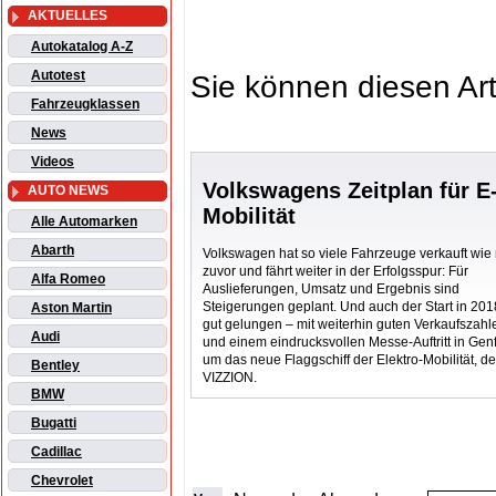
AKTUELLES
Autokatalog A-Z
Autotest
Sie können diesen Art
Fahrzeugklassen
News
Videos
Volkswagens Zeitplan für E
AUTO NEWS
Mobilität
Alle Automarken
Abarth
Volkswagen hat so viele Fahrzeuge verkauft wie 
zuvor und fährt weiter in der Erfolgsspur: Für
Alfa Romeo
Auslieferungen, Umsatz und Ergebnis sind
Steigerungen geplant. Und auch der Start in 2018
Aston Martin
gut gelungen – mit weiterhin guten Verkaufszahl
Audi
und einem eindrucksvollen Messe-Auftritt in Gen
um das neue Flaggschiff der Elektro-Mobilität, de
Bentley
VIZZION.
BMW
Bugatti
Cadillac
Chevrolet