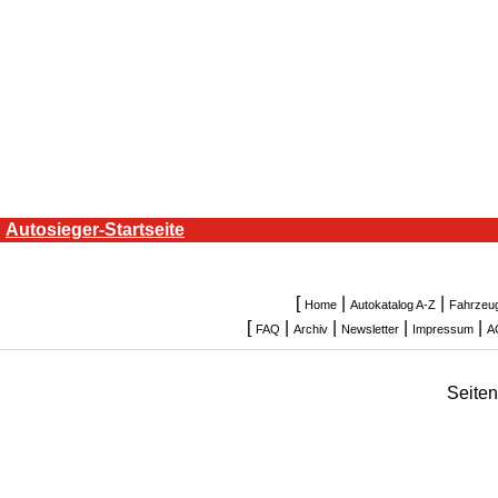
Autosieger-Startseite
[
|
|
Home
Autokatalog A-Z
Fahrzeu
[
|
|
|
|
FAQ
Archiv
Newsletter
Impressum
A
Seite