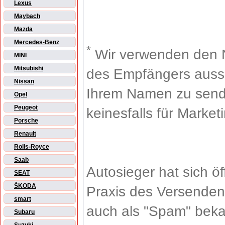
Lexus
Maybach
Mazda
Mercedes-Benz
*
Wir verwenden den 
MINI
Mitsubishi
des Empfängers aussch
Nissan
Ihrem Namen zu sende
Opel
Peugeot
keinesfalls für Market
Porsche
Renault
Rolls-Royce
Saab
Autosieger hat sich ö
SEAT
ŠKODA
Praxis des Versenden
smart
auch als "Spam" beka
Subaru