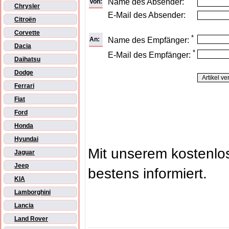
Name des Absender:
Von:
Chrysler
E-Mail des Absender:
Citroën
Corvette
*
An:
Name des Empfänger:
Dacia
*
E-Mail des Empfänger:
Daihatsu
Dodge
Ferrari
Fiat
Ford
Honda
Hyundai
Mit unserem kostenl
Jaguar
Jeep
bestens informiert.
KIA
Lamborghini
Lancia
Land Rover