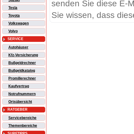
Suzuki
senden Sie diese E-M
Tesla
Sie wissen, dass dies
Toyota
Volkswagen
Volvo
SERVICE
Autohäuser
Kfz-Versicherung
Bußgeldrechner
Bußgeldkatalog
Promillerechner
Kaufvertrag
Notrufnummern
Ortsübersicht
RATGEBER
Servicebereiche
Themenbereiche
SURFTIPPS