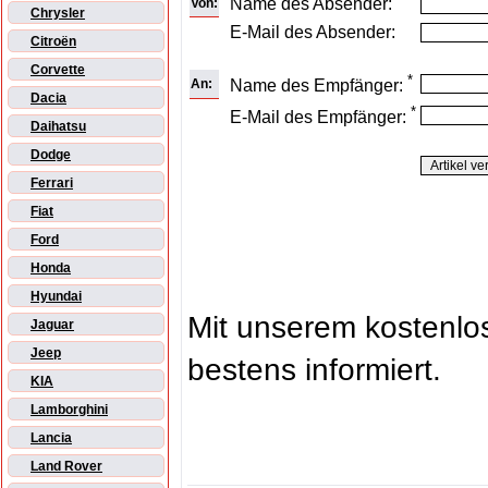
Name des Absender:
Von:
Chrysler
E-Mail des Absender:
Citroën
Corvette
*
An:
Name des Empfänger:
Dacia
*
E-Mail des Empfänger:
Daihatsu
Dodge
Ferrari
Fiat
Ford
Honda
Hyundai
Mit unserem kostenl
Jaguar
Jeep
bestens informiert.
KIA
Lamborghini
Lancia
Land Rover