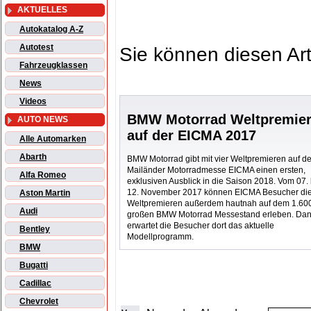
AKTUELLES
Autokatalog A-Z
Autotest
Sie können diesen Art
Fahrzeugklassen
News
Videos
BMW Motorrad Weltpremie
AUTO NEWS
auf der EICMA 2017
Alle Automarken
Abarth
BMW Motorrad gibt mit vier Weltpremieren auf de
Mailänder Motorradmesse EICMA einen ersten,
Alfa Romeo
exklusiven Ausblick in die Saison 2018. Vom 07. 
12. November 2017 können EICMA Besucher di
Aston Martin
Weltpremieren außerdem hautnah auf dem 1.60
Audi
großen BMW Motorrad Messestand erleben. Da
erwartet die Besucher dort das aktuelle
Bentley
Modellprogramm.
BMW
Bugatti
Cadillac
Chevrolet