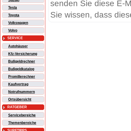
Suzuki
senden Sie diese E-M
Tesla
Sie wissen, dass dies
Toyota
Volkswagen
Volvo
SERVICE
Autohäuser
Kfz-Versicherung
Bußgeldrechner
Bußgeldkatalog
Promillerechner
Kaufvertrag
Notrufnummern
Ortsübersicht
RATGEBER
Servicebereiche
Themenbereiche
SURFTIPPS