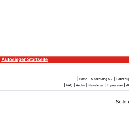
Autosieger-Startseite
[
|
|
Home
Autokatalog A-Z
Fahrzeu
[
|
|
|
|
FAQ
Archiv
Newsletter
Impressum
A
Seite