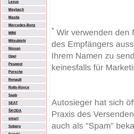
Lexus
Maybach
Mazda
Mercedes-Benz
*
Wir verwenden den 
MINI
Mitsubishi
des Empfängers aussch
Nissan
Ihrem Namen zu sende
Opel
Peugeot
keinesfalls für Market
Porsche
Renault
Rolls-Royce
Saab
Autosieger hat sich ö
SEAT
ŠKODA
Praxis des Versenden
smart
auch als "Spam" beka
Subaru