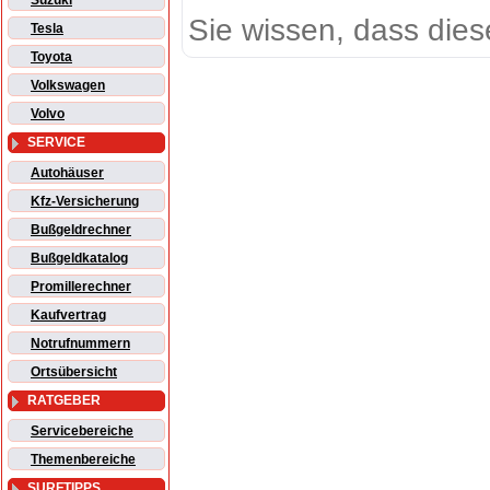
Suzuki
Sie wissen, dass dies
Tesla
Toyota
Volkswagen
Volvo
SERVICE
Autohäuser
Kfz-Versicherung
Bußgeldrechner
Bußgeldkatalog
Promillerechner
Kaufvertrag
Notrufnummern
Ortsübersicht
RATGEBER
Servicebereiche
Themenbereiche
SURFTIPPS