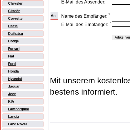
E-Mail des Absender:
Chrysler
Citroën
*
An:
Name des Empfänger:
Corvette
*
E-Mail des Empfänger:
Dacia
Daihatsu
Dodge
Ferrari
Fiat
Ford
Honda
Mit unserem kostenl
Hyundai
Jaguar
bestens informiert.
Jeep
KIA
Lamborghini
Lancia
Land Rover