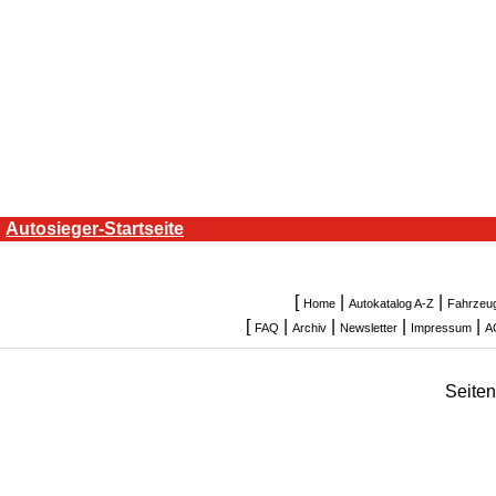
Autosieger-Startseite
[
|
|
Home
Autokatalog A-Z
Fahrzeu
[
|
|
|
|
FAQ
Archiv
Newsletter
Impressum
A
Seite