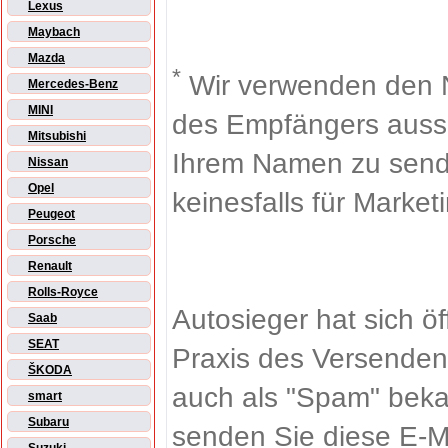
Lexus
Maybach
Mazda
*
Wir verwenden den 
Mercedes-Benz
MINI
des Empfängers aussch
Mitsubishi
Ihrem Namen zu sende
Nissan
Opel
keinesfalls für Market
Peugeot
Porsche
Renault
Rolls-Royce
Autosieger hat sich ö
Saab
SEAT
Praxis des Versenden
ŠKODA
auch als "Spam" beka
smart
Subaru
senden Sie diese E-M