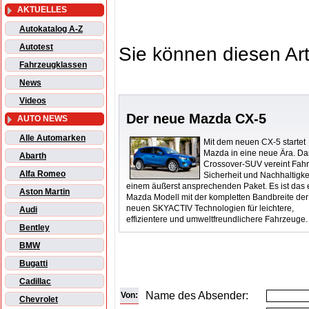
AKTUELLES
Autokatalog A-Z
Autotest
Sie können diesen Art
Fahrzeugklassen
News
Videos
Der neue Mazda CX-5
AUTO NEWS
Alle Automarken
Mit dem neuen CX-5 startet
Mazda in eine neue Ära. Da
Abarth
Crossover-SUV vereint Fah
Alfa Romeo
Sicherheit und Nachhaltigkei
einem äußerst ansprechenden Paket. Es ist das 
Aston Martin
Mazda Modell mit der kompletten Bandbreite der
neuen SKYACTIV Technologien für leichtere,
Audi
effizientere und umweltfreundlichere Fahrzeuge.
Bentley
BMW
Bugatti
Cadillac
Name des Absender:
Von:
Chevrolet