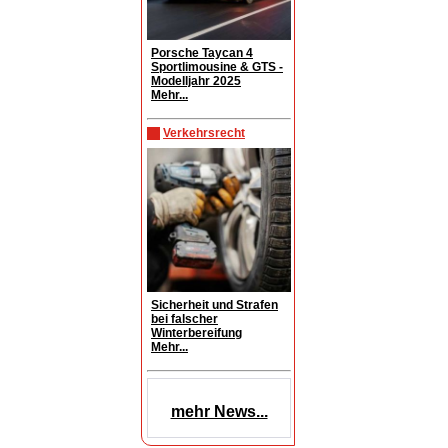
Porsche Taycan 4
Sportlimousine & GTS -
Modelljahr 2025
Mehr...
Verkehrsrecht
Sicherheit und Strafen
bei falscher
Winterbereifung
Mehr...
mehr News...