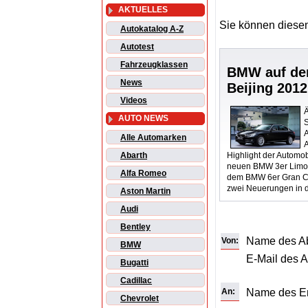
AKTUELLES
Sie können diesen
Autokatalog A-Z
Autotest
Fahrzeugklassen
BMW auf der
News
Beijing 2012
Videos
AUTO NEWS
A
Alle Automarken
A
Highlight der Automob
Abarth
neuen BMW 3er Limous
Alfa Romeo
dem BMW 6er Gran 
zwei Neuerungen in d
Aston Martin
Audi
Bentley
Name des A
Von:
BMW
E-Mail des 
Bugatti
Cadillac
An:
Name des E
Chevrolet