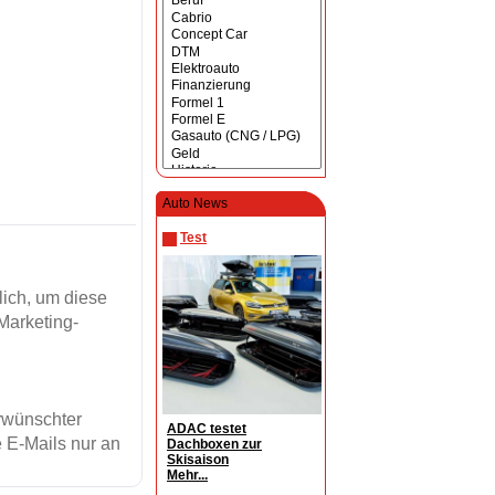
Auto News
Test
ich, um diese
Marketing-
erwünschter
ADAC testet
 E-Mails nur an
Dachboxen zur
Skisaison
Mehr...