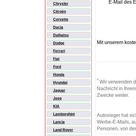
E-Mail des 
Chrysler
Citroën
Corvette
Dacia
Daihatsu
Mit unserem kost
Dodge
Ferrari
Fiat
Ford
Honda
*
Wir verwenden d
Hyundai
Nachricht in Ihre
Jaguar
Zwecke weiter.
Jeep
KIA
Lamborghini
Autosieger hat si
Werbe-E-Mails, au
Lancia
Personen, von den
Land Rover