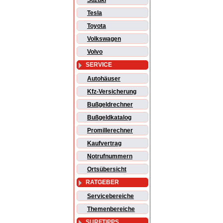
Suzuki
Tesla
Toyota
Volkswagen
Volvo
SERVICE
Autohäuser
Kfz-Versicherung
Bußgeldrechner
Bußgeldkatalog
Promillerechner
Kaufvertrag
Notrufnummern
Ortsübersicht
RATGEBER
Servicebereiche
Themenbereiche
SURFTIPPS