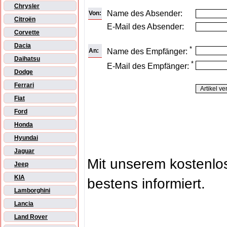
Chrysler
Name des Absender:
Von:
Citroën
E-Mail des Absender:
Corvette
Dacia
*
An:
Name des Empfänger:
Daihatsu
*
E-Mail des Empfänger:
Dodge
Ferrari
Fiat
Ford
Honda
Hyundai
Jaguar
Mit unserem kostenl
Jeep
KIA
bestens informiert.
Lamborghini
Lancia
Land Rover