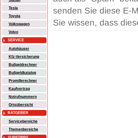
Suzuki
senden Sie diese E-M
Tesla
Toyota
Sie wissen, dass dies
Volkswagen
Volvo
SERVICE
Autohäuser
Kfz-Versicherung
Bußgeldrechner
Bußgeldkatalog
Promillerechner
Kaufvertrag
Notrufnummern
Ortsübersicht
RATGEBER
Servicebereiche
Themenbereiche
SURFTIPPS