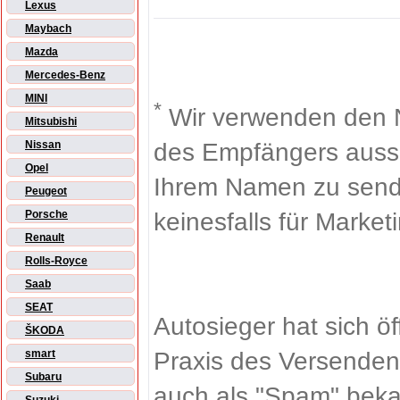
Lexus
Maybach
Mazda
Mercedes-Benz
MINI
*
Wir verwenden den 
Mitsubishi
des Empfängers aussch
Nissan
Opel
Ihrem Namen zu sende
Peugeot
keinesfalls für Market
Porsche
Renault
Rolls-Royce
Saab
SEAT
Autosieger hat sich ö
ŠKODA
Praxis des Versenden
smart
Subaru
auch als "Spam" beka