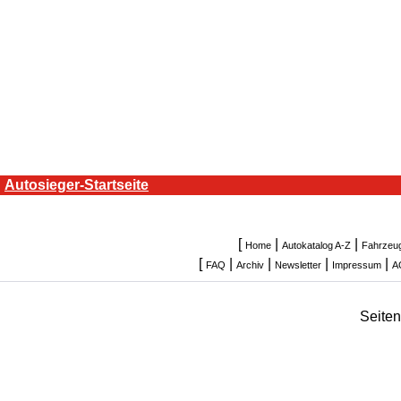
Autosieger-Startseite
[
|
|
Home
Autokatalog A-Z
Fahrzeu
[
|
|
|
|
FAQ
Archiv
Newsletter
Impressum
A
Seite