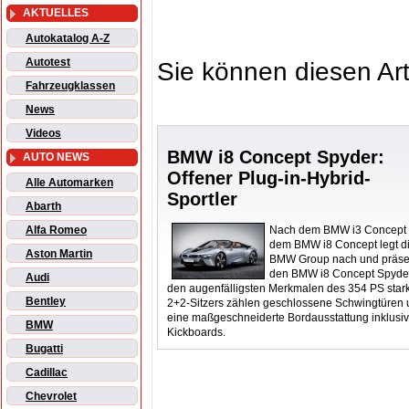
AKTUELLES
Autokatalog A-Z
Autotest
Sie können diesen Art
Fahrzeugklassen
News
Videos
BMW i8 Concept Spyder:
AUTO NEWS
Offener Plug-in-Hybrid-
Alle Automarken
Sportler
Abarth
Nach dem BMW i3 Concept
Alfa Romeo
dem BMW i8 Concept legt d
Aston Martin
BMW Group nach und präsen
den BMW i8 Concept Spyder
Audi
den augenfälligsten Merkmalen des 354 PS star
Bentley
2+2-Sitzers zählen geschlossene Schwingtüren
eine maßgeschneiderte Bordausstattung inklusiv
BMW
Kickboards.
Bugatti
Cadillac
Chevrolet