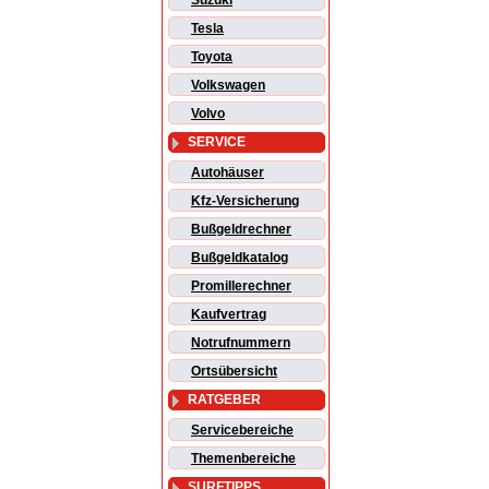
Suzuki
Tesla
Toyota
Volkswagen
Volvo
SERVICE
Autohäuser
Kfz-Versicherung
Bußgeldrechner
Bußgeldkatalog
Promillerechner
Kaufvertrag
Notrufnummern
Ortsübersicht
RATGEBER
Servicebereiche
Themenbereiche
SURFTIPPS