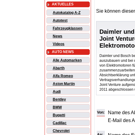
AKTUELLES
Sie können diesen
Autokatalog A-Z
Autotest
Fahrzeugklassen
Daimler und
News
Joint Ventur
Videos
Elektromoto
AUTO NEWS
Daimler und Bosch be
Alle Automarken
auszubauen und bei d
von Elektromotoren f
Abarth
zusammenzuarbeiten
Absichtserklärung un
Alfa Romeo
Vertragsverhandlung
Aston Martin
Joint Venture aufgen
2011 abgeschlossen 
Audi
Bentley
BMW
Name des A
Von:
Bugatti
E-Mail des 
Cadillac
Chevrolet
An: