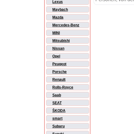
Lexus
Maybach
Mazda
Mercedes-Benz
MINI
Mitsubishi
Nissan
Opel
Peugeot
Porsche
Renault
Rolls-Royce
Saab
SEAT
ŠKODA
smart
Subaru