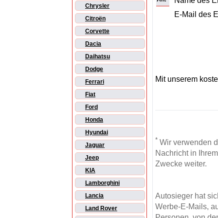
Name des E
Chrysler
E-Mail des 
Citroën
Corvette
Dacia
Daihatsu
Dodge
Mit unserem kost
Ferrari
Fiat
Ford
Honda
Hyundai
*
Wir verwenden d
Jaguar
Nachricht in Ihre
Jeep
Zwecke weiter.
KIA
Lamborghini
Autosieger hat si
Lancia
Werbe-E-Mails, au
Land Rover
Personen, von den