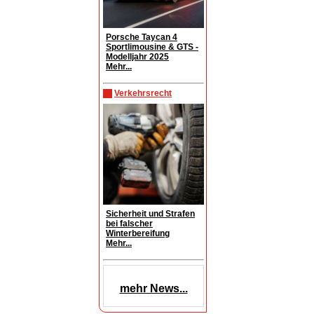
Porsche Taycan 4
Sportlimousine & GTS -
Modelljahr 2025
Mehr...
Verkehrsrecht
Sicherheit und Strafen
bei falscher
Winterbereifung
Mehr...
mehr News...