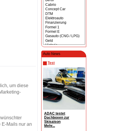
Auto News
Test
ich, um diese
Marketing-
ADAC testet
erwünschter
Dachboxen zur
Skisaison
 E-Mails nur an
Mehr...