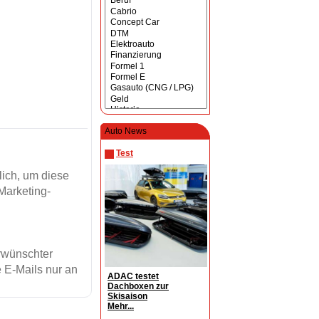
Auto News
Test
ich, um diese
Marketing-
erwünschter
 E-Mails nur an
ADAC testet
Dachboxen zur
Skisaison
Mehr...