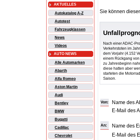
AKTUELLES
Sie können diesen
Autokatalog A-Z
Autotest
Fahrzeugklassen
Unfallprogn
News
Nach einer ADAC-Prog
Videos
Verkehrstoten im Jah
dem Vorjahr (4.152 Ve
AUTO NEWS
einem Rückgang von 
Alle Automarken
zu Jahresbeginn nahm
diese hatten aber we
Abarth
starteten die Motorrad
Saison.
Alfa Romeo
Aston Martin
Audi
Name des A
Von:
Bentley
E-Mail des 
BMW
Bugatti
An:
Name des E
Cadillac
E-Mail des 
Chevrolet