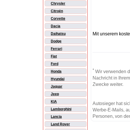
Chrysler
Citroën
Corvette
Dacia
Mit unserem kost
Daihatsu
Dodge
Ferrari
Fiat
Ford
*
Wir verwenden d
Honda
Nachricht in Ihre
Hyundai
Zwecke weiter.
Jaguar
Jeep
KIA
Autosieger hat si
Lamborghini
Werbe-E-Mails, au
Personen, von den
Lancia
Land Rover