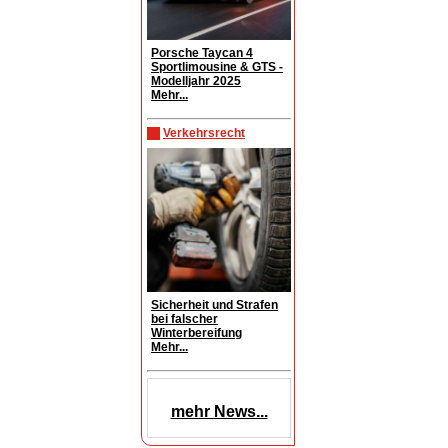
Porsche Taycan 4
Sportlimousine & GTS -
Modelljahr 2025
Mehr...
Verkehrsrecht
Sicherheit und Strafen
bei falscher
Winterbereifung
Mehr...
mehr News...