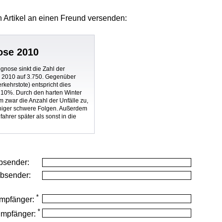
 Artikel
an einen Freund versenden:
ose 2010
nose sinkt die Zahl der
r 2010 auf 3.750. Gegenüber
rkehrstote) entspricht dies
10%. Durch den harten Winter
 zwar die Anzahl der Unfälle zu,
niger schwere Folgen. Außerdem
fahrer später als sonst in die
bsender:
Absender:
*
mpfänger:
*
Empfänger: