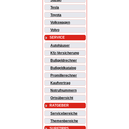
Suzuki
Tesla
Toyota
Volkswagen
Volvo
SERVICE
Autohäuser
Kfz-Versicherung
Bußgeldrechner
Bußgeldkatalog
Promillerechner
Kaufvertrag
Notrufnummern
Ortsübersicht
RATGEBER
Servicebereiche
Themenbereiche
SURFTIPPS