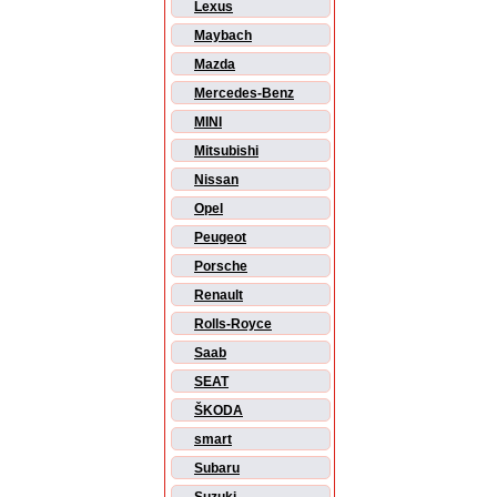
Lexus
Maybach
Mazda
Mercedes-Benz
MINI
Mitsubishi
Nissan
Opel
Peugeot
Porsche
Renault
Rolls-Royce
Saab
SEAT
ŠKODA
smart
Subaru