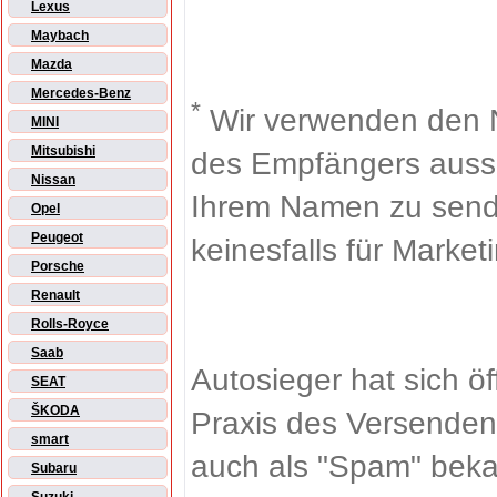
Lexus
Maybach
Mazda
Mercedes-Benz
*
Wir verwenden den 
MINI
Mitsubishi
des Empfängers aussch
Nissan
Ihrem Namen zu sende
Opel
Peugeot
keinesfalls für Market
Porsche
Renault
Rolls-Royce
Saab
Autosieger hat sich ö
SEAT
ŠKODA
Praxis des Versenden
smart
auch als "Spam" beka
Subaru