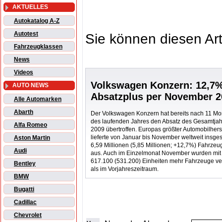
AKTUELLES
Autokatalog A-Z
Autotest
Sie können diesen Art
Fahrzeugklassen
News
Videos
Volkswagen Konzern: 12,7
AUTO NEWS
Absatzplus per November 2
Alle Automarken
Abarth
Der Volkswagen Konzern hat bereits nach 11 M
des laufenden Jahres den Absatz des Gesamtja
Alfa Romeo
2009 übertroffen. Europas größter Automobilherst
lieferte von Januar bis November weltweit insge
Aston Martin
6,59 Millionen (5,85 Millionen; +12,7%) Fahrzeu
Audi
aus. Auch im Einzelmonat November wurden mit
617.100 (531.200) Einheiten mehr Fahrzeuge ve
Bentley
als im Vorjahreszeitraum.
BMW
Bugatti
Cadillac
Chevrolet