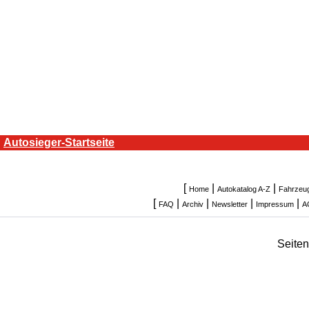
Autosieger-Startseite
[
|
|
Home
Autokatalog A-Z
Fahrzeu
[
|
|
|
|
FAQ
Archiv
Newsletter
Impressum
A
Seite