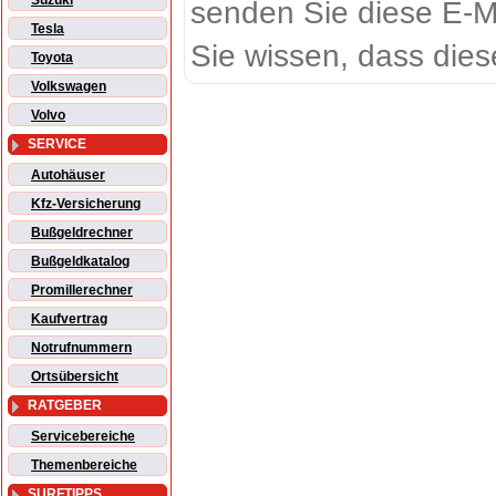
Suzuki
senden Sie diese E-M
Tesla
Sie wissen, dass dies
Toyota
Volkswagen
Volvo
SERVICE
Autohäuser
Kfz-Versicherung
Bußgeldrechner
Bußgeldkatalog
Promillerechner
Kaufvertrag
Notrufnummern
Ortsübersicht
RATGEBER
Servicebereiche
Themenbereiche
SURFTIPPS