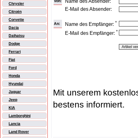
Name des Absender:
Von:
Chrysler
E-Mail des Absender:
Citroën
Corvette
*
An:
Name des Empfänger:
Dacia
*
E-Mail des Empfänger:
Daihatsu
Dodge
Ferrari
Fiat
Ford
Honda
Hyundai
Mit unserem kostenl
Jaguar
Jeep
bestens informiert.
KIA
Lamborghini
Lancia
Land Rover