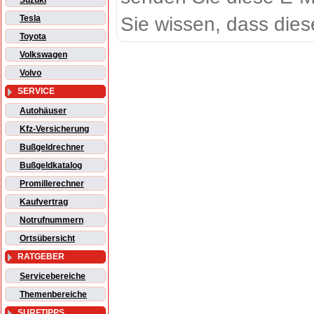
Suzuki
Sie wissen, dass dies
Tesla
Toyota
Volkswagen
Volvo
SERVICE
Autohäuser
Kfz-Versicherung
Bußgeldrechner
Bußgeldkatalog
Promillerechner
Kaufvertrag
Notrufnummern
Ortsübersicht
RATGEBER
Servicebereiche
Themenbereiche
SURFTIPPS