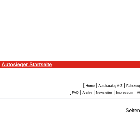
Autosieger-Startseite
[
|
|
Home
Autokatalog A-Z
Fahrzeu
[
|
|
|
|
FAQ
Archiv
Newsletter
Impressum
A
Seite