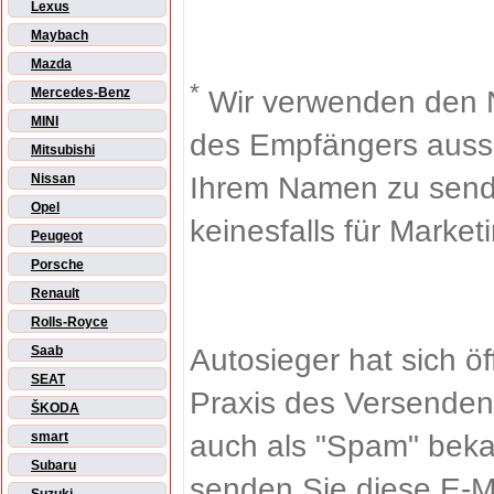
Lexus
Maybach
Mazda
*
Wir verwenden den 
Mercedes-Benz
MINI
des Empfängers aussch
Mitsubishi
Ihrem Namen zu sende
Nissan
Opel
keinesfalls für Market
Peugeot
Porsche
Renault
Rolls-Royce
Autosieger hat sich ö
Saab
SEAT
Praxis des Versenden
ŠKODA
auch als "Spam" beka
smart
Subaru
senden Sie diese E-M