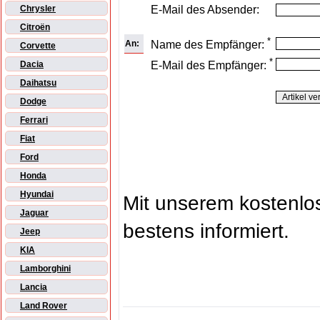
E-Mail des Absender:
Chrysler
Citroën
*
An:
Name des Empfänger:
Corvette
*
E-Mail des Empfänger:
Dacia
Daihatsu
Dodge
Ferrari
Fiat
Ford
Honda
Hyundai
Mit unserem kostenl
Jaguar
bestens informiert.
Jeep
KIA
Lamborghini
Lancia
Land Rover