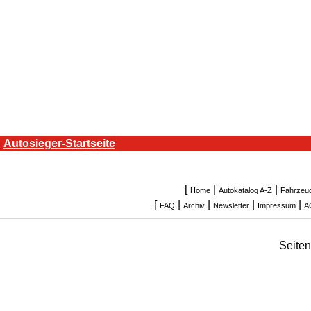
Autosieger-Startseite
[
|
|
Home
Autokatalog A-Z
Fahrzeu
[
|
|
|
|
FAQ
Archiv
Newsletter
Impressum
A
Seite