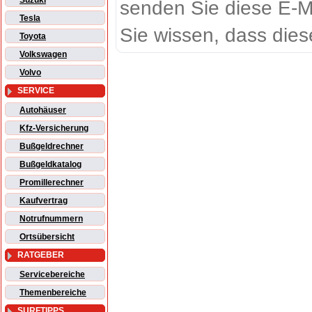
Suzuki
senden Sie diese E-M
Tesla
Sie wissen, dass dies
Toyota
Volkswagen
Volvo
SERVICE
Autohäuser
Kfz-Versicherung
Bußgeldrechner
Bußgeldkatalog
Promillerechner
Kaufvertrag
Notrufnummern
Ortsübersicht
RATGEBER
Servicebereiche
Themenbereiche
SURFTIPPS