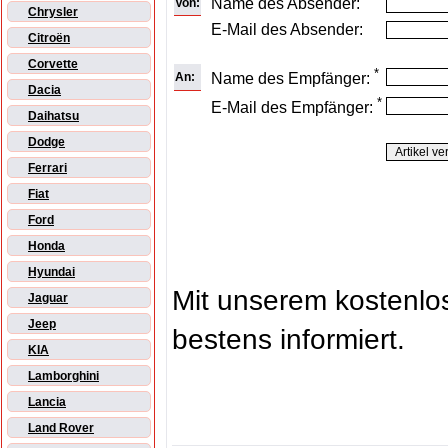
Name des Absender:
Von:
Chrysler
E-Mail des Absender:
Citroën
Corvette
*
An:
Name des Empfänger:
Dacia
*
E-Mail des Empfänger:
Daihatsu
Dodge
Ferrari
Fiat
Ford
Honda
Hyundai
Mit unserem kostenl
Jaguar
Jeep
bestens informiert.
KIA
Lamborghini
Lancia
Land Rover