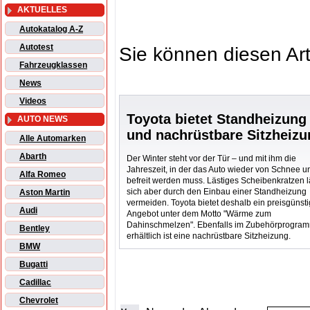
AKTUELLES
Autokatalog A-Z
Autotest
Sie können diesen Art
Fahrzeugklassen
News
Videos
Toyota bietet Standheizung
AUTO NEWS
und nachrüstbare Sitzheizu
Alle Automarken
Abarth
Der Winter steht vor der Tür – und mit ihm die
Jahreszeit, in der das Auto wieder von Schnee u
Alfa Romeo
befreit werden muss. Lästiges Scheibenkratzen l
sich aber durch den Einbau einer Standheizung
Aston Martin
vermeiden. Toyota bietet deshalb ein preisgünst
Audi
Angebot unter dem Motto "Wärme zum
Dahinschmelzen". Ebenfalls im Zubehörprogra
Bentley
erhältlich ist eine nachrüstbare Sitzheizung.
BMW
Bugatti
Cadillac
Chevrolet