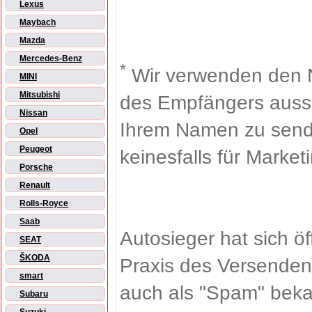
Lexus
Maybach
Mazda
Mercedes-Benz
*
Wir verwenden den 
MINI
Mitsubishi
des Empfängers aussch
Nissan
Ihrem Namen zu sende
Opel
Peugeot
keinesfalls für Market
Porsche
Renault
Rolls-Royce
Saab
Autosieger hat sich ö
SEAT
ŠKODA
Praxis des Versenden
smart
auch als "Spam" beka
Subaru