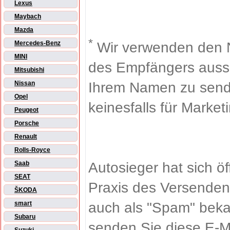
Lexus
Maybach
Mazda
*
Wir verwenden den 
Mercedes-Benz
MINI
des Empfängers aussch
Mitsubishi
Ihrem Namen zu sende
Nissan
Opel
keinesfalls für Market
Peugeot
Porsche
Renault
Rolls-Royce
Autosieger hat sich ö
Saab
SEAT
Praxis des Versenden
ŠKODA
auch als "Spam" beka
smart
Subaru
senden Sie diese E-M