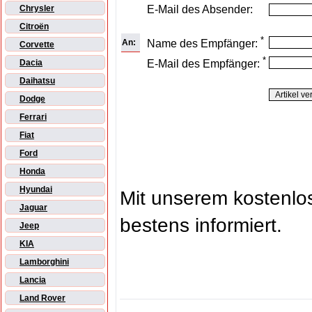
E-Mail des Absender:
Chrysler
Citroën
*
An:
Name des Empfänger:
Corvette
*
E-Mail des Empfänger:
Dacia
Daihatsu
Dodge
Ferrari
Fiat
Ford
Honda
Hyundai
Mit unserem kostenl
Jaguar
bestens informiert.
Jeep
KIA
Lamborghini
Lancia
Land Rover