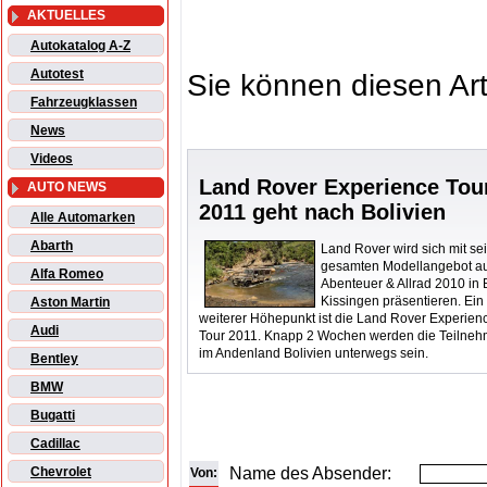
AKTUELLES
Autokatalog A-Z
Autotest
Sie können diesen Art
Fahrzeugklassen
News
Videos
Land Rover Experience Tou
AUTO NEWS
2011 geht nach Bolivien
Alle Automarken
Abarth
Land Rover wird sich mit s
gesamten Modellangebot au
Alfa Romeo
Abenteuer & Allrad 2010 in
Kissingen präsentieren. Ein
Aston Martin
weiterer Höhepunkt ist die Land Rover Experien
Audi
Tour 2011. Knapp 2 Wochen werden die Teilneh
im Andenland Bolivien unterwegs sein.
Bentley
BMW
Bugatti
Cadillac
Name des Absender:
Chevrolet
Von: