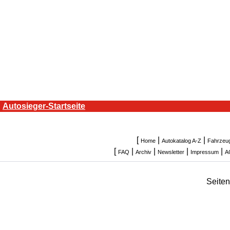
Autosieger-Startseite
[
|
|
Home
Autokatalog A-Z
Fahrzeu
[
|
|
|
|
FAQ
Archiv
Newsletter
Impressum
A
Seite