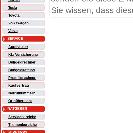
Suzuki
Sie wissen, dass dies
Tesla
Toyota
Volkswagen
Volvo
SERVICE
Autohäuser
Kfz-Versicherung
Bußgeldrechner
Bußgeldkatalog
Promillerechner
Kaufvertrag
Notrufnummern
Ortsübersicht
RATGEBER
Servicebereiche
Themenbereiche
SURFTIPPS