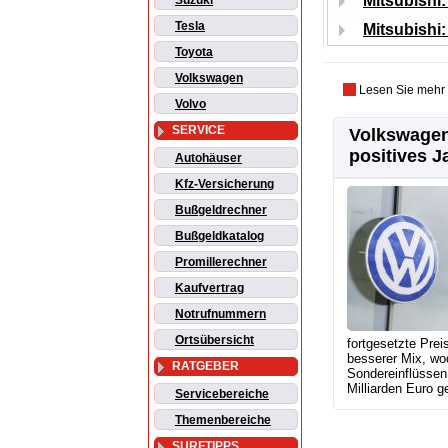
Mitsubishi
Suzuki
Tesla
Mitsubishi
Toyota
Volkswagen
Lesen Sie mehr
Volvo
SERVICE
Volkswagen
positives J
Autohäuser
Kfz-Versicherung
Bußgeldrechner
Bußgeldkatalog
Promillerechner
Kaufvertrag
Notrufnummern
Ortsübersicht
fortgesetzte Prei
besserer Mix, wo
RATGEBER
Sondereinflüssen 
Milliarden Euro ge
Servicebereiche
Themenbereiche
SURFTIPPS