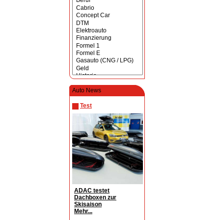
Auto News
Test
ADAC testet
Dachboxen zur
Skisaison
Mehr...