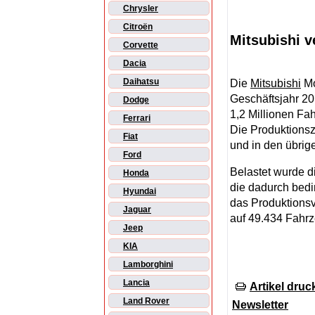
Chrysler
Citroën
Mitsubishi 
Corvette
Dacia
Daihatsu
Die
Mitsubishi
Mo
Geschäftsjahr 20
Dodge
1,2 Millionen Fa
Ferrari
Die Produktionsz
Fiat
und in den übri
Ford
Belastet wurde d
Honda
die dadurch bedi
Hyundai
das Produktions
Jaguar
auf 49.434 Fahr
Jeep
KIA
Lamborghini
Lancia
Artikel druc
Land Rover
Newsletter