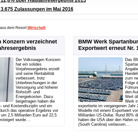
: 12,6% über Halbjahresergebnis 2015
: 3.675 Zulassungen im Mai 2016
 aus dem Resort
Wirtschaft
 Konzern verzeichnet
BMW Werk Spartanbur
ahresergebnis
Exportwert erneut Nr. 
Der Volkswagen Konzern
Das B
hat ein solides
Sparta
Vorjahresergebnis erzielt
Angabe
und seine Rentabilität
Handel
verbessert, trotz
zum ne
Unterbrechungen in der
Folge d
Versorgung und höherer
Führung
Rohstoff- und
den Au
Energiekosten. Dazu
Wert ü
beigetragen haben die
Werk in
s- und Kostendisziplin und ein
exportierte im vergangenen Jah
durch das operative Ergebnis vor
Modelle mit einem Exportwert von
um 2,5 Milliarden Euro auf 22,5
Milliarden US-Dollar. Rund 80% d
steigert wurde....
haben die USA über den Hafen vo
(South Carolina) verlassen....