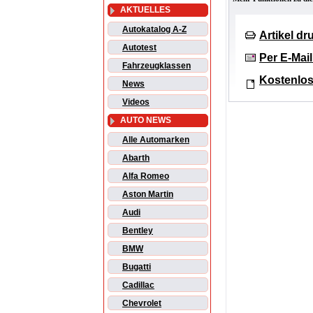
AKTUELLES
Autokatalog A-Z
Artikel d
Autotest
Per E-Mai
Fahrzeugklassen
Kostenlos
News
Videos
AUTO NEWS
Alle Automarken
Abarth
Alfa Romeo
Aston Martin
Audi
Bentley
BMW
Bugatti
Cadillac
Chevrolet