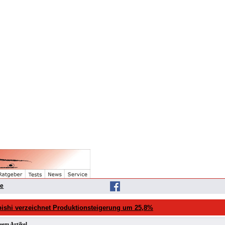
he
bishi verzeichnet Produktionsteigerung um 25,8%
sem Artikel