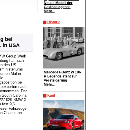
Neues Modell der
Geländelegende
Mehr...
Historie
g bei
1 in USA
MW Group Werk
nburg hat nach
n des US-
sministeriums
Mercedes-Benz W 196
unten Mal in
R Legende steht zur
ie
Versteigerung
sposition bei
Mehr...
toexporten nach
bernommen. Das
 South Carolina
Kauf
r 227.029 BMW X-
 fast 9,6
ieser Fahrzeuge
n Charleston