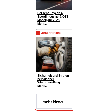
Porsche Taycan 4
Sportlimousine & GTS -
Modelljahr 2025
Mehr...
Verkehrsrecht
Sicherheit und Strafen
bei falscher
Winterbereifung
Mehr...
mehr News...