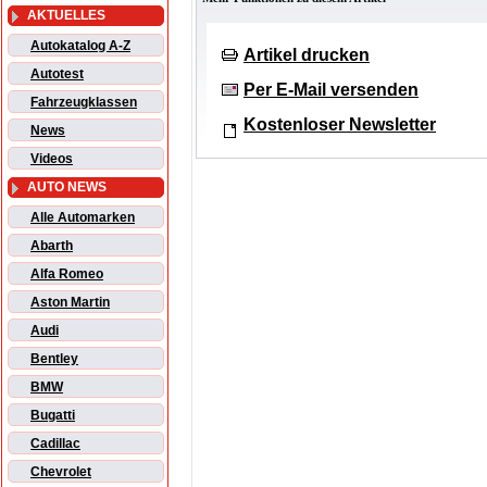
AKTUELLES
Autokatalog A-Z
Artikel drucken
Autotest
Per E-Mail versenden
Fahrzeugklassen
Kostenloser Newsletter
News
Videos
AUTO NEWS
Alle Automarken
Abarth
Alfa Romeo
Aston Martin
Audi
Bentley
BMW
Bugatti
Cadillac
Chevrolet