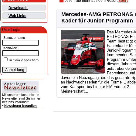
Lesen Sie mehr aus dem Resort
Sport
Downloads
Mercedes-AMG PETRONAS 
Web Links
Kader für Junior-Programm
User Login
Das Mercedes-
PETRONAS For
Benutzername
Team bestätigt 
Fahrerkader für 
Kennwort
Junior-Programm
kommenden Sai
Programm umfas
in Cookie speichern
diesem Jahr sie
aufstrebende ju
Fahrerinnen und 
davon ein Neuzugang, die das gesamte S
an Nachwuchsserien für die Formel 1 abde
vom Kartsport bis hin zur FIA Formel 2
Meisterschaft....
Mit unserem kostenlosen
Newsletter sind Sie immer
bestens informiert.
•
Newsletter bestellen