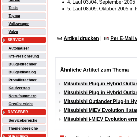
Suzuki
4. Lauf 03./04. September 2005 
Tesla
5. Lauf 08./09. Oktober 2005 i
Toyota
Volkswagen
Volvo
Artikel drucken
|
Per E-Mail
SERVICE
Autohäuser
Kfz-Versicherung
Bußgeldrechner
Ähnliche Artikel zum Thema
Bußgeldkatalog
Promillerechner
Mitsubishi Plug-in Hybrid Outla
Kaufvertrag
Mitsubishi Plug-in Hybrid Outla
Notrufnummern
Mitsubishi Outlander Plug-in Hy
Ortsübersicht
Mitsubishi MiEV Evolution II st
RATGEBER
Mitsubishi i-MiEV Evolution err
Servicebereiche
Themenbereiche
SURFTIPPS