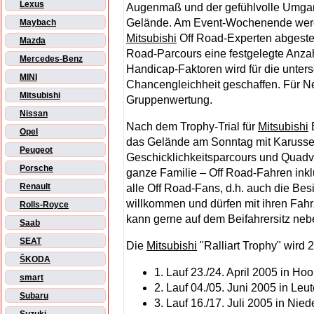
Lexus
Augenmaß und der gefühlvolle Umgan
Gelände. Am Event-Wochenende werd
Maybach
Mitsubishi
Off Road-Experten abgeste
Mazda
Road-Parcours eine festgelegte Anzah
Mercedes-Benz
Handicap-Faktoren wird für die unter
MINI
Chancengleichheit geschaffen. Für N
Mitsubishi
Gruppenwertung.
Nissan
Nach dem Trophy-Trial für
Mitsubishi
B
Opel
das Gelände am Sonntag mit Karussel
Peugeot
Geschicklichkeitsparcours und Quadver
Porsche
ganze Familie – Off Road-Fahren inkl
Renault
alle Off Road-Fans, d.h. auch die Bes
willkommen und dürfen mit ihren Fahr
Rolls-Royce
kann gerne auf dem Beifahrersitz ne
Saab
SEAT
Die
Mitsubishi
"Ralliart Trophy" wird
ŠKODA
1. Lauf 23./24. April 2005 in H
smart
2. Lauf 04./05. Juni 2005 in Le
Subaru
3. Lauf 16./17. Juli 2005 in Ni