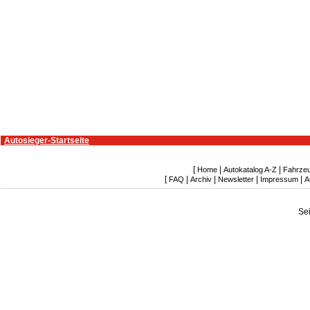
Autosieger-Startseite
[
|
|
Home
Autokatalog A-Z
Fahrze
[
|
|
|
|
FAQ
Archiv
Newsletter
Impressum
A
Se