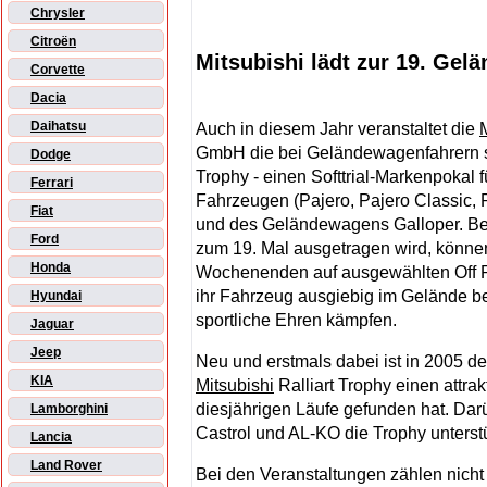
Chrysler
Citroën
Mitsubishi lädt zur 19. Ge
Corvette
Dacia
Daihatsu
Auch in diesem Jahr veranstaltet die
GmbH die bei Geländewagenfahrern s
Dodge
Trophy - einen Softtrial-Markenpokal f
Ferrari
Fahrzeugen (Pajero, Pajero Classic, 
Fiat
und des Geländewagens Galloper. Bei 
Ford
zum 19. Mal ausgetragen wird, können
Honda
Wochenenden auf ausgewählten Off R
ihr Fahrzeug ausgiebig im Gelände b
Hyundai
sportliche Ehren kämpfen.
Jaguar
Jeep
Neu und erstmals dabei ist in 2005 de
KIA
Mitsubishi
Ralliart Trophy einen attra
diesjährigen Läufe gefunden hat. Da
Lamborghini
Castrol und AL-KO die Trophy unterst
Lancia
Land Rover
Bei den Veranstaltungen zählen nich