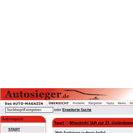
oder
Erweiterte Suche
Automagazin
Sport
Mitsubishi lädt zur 19. Geländew
START
Mehr Funktionen zu diesem Artikel