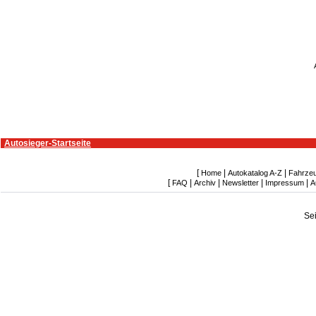
Autosieger-Startseite
[
|
|
Home
Autokatalog A-Z
Fahrze
[
|
|
|
|
FAQ
Archiv
Newsletter
Impressum
A
Se