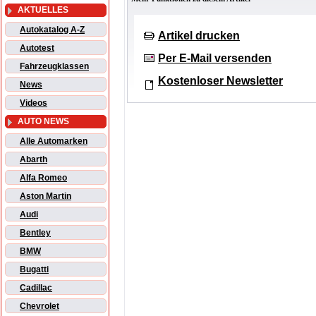
AKTUELLES
Autokatalog A-Z
Artikel drucken
Autotest
Per E-Mail versenden
Fahrzeugklassen
Kostenloser Newsletter
News
Videos
AUTO NEWS
Alle Automarken
Abarth
Alfa Romeo
Aston Martin
Audi
Bentley
BMW
Bugatti
Cadillac
Chevrolet