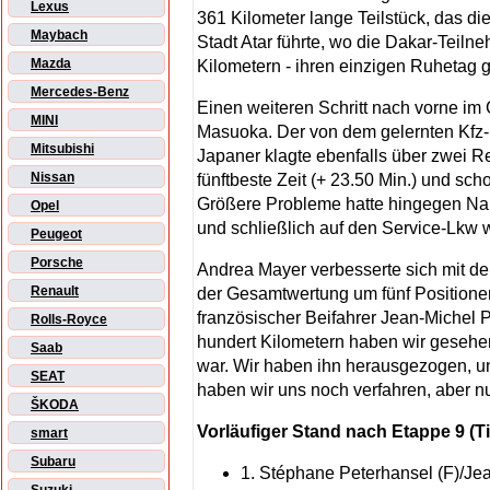
Lexus
361 Kilometer lange Teilstück, das d
Maybach
Stadt Atar führte, wo die Dakar-Teiln
Mazda
Kilometern - ihren einzigen Ruhetag
Mercedes-Benz
Einen weiteren Schritt nach vorne i
MINI
Masuoka. Der von dem gelernten Kfz-
Mitsubishi
Japaner klagte ebenfalls über zwei R
Nissan
fünftbeste Zeit (+ 23.50 Min.) und sch
Größere Probleme hatte hingegen Nani
Opel
und schließlich auf den Service-Lkw 
Peugeot
Porsche
Andrea Mayer verbesserte sich mit der
Renault
der Gesamtwertung um fünf Positionen
französischer Beifahrer Jean-Michel 
Rolls-Royce
hundert Kilometern haben wir geseh
Saab
war. Wir haben ihn herausgezogen, uns
SEAT
haben wir uns noch verfahren, aber nu
ŠKODA
Vorläufiger Stand nach Etappe 9 (Ti
smart
Subaru
1. Stéphane Peterhansel (F)/Jea