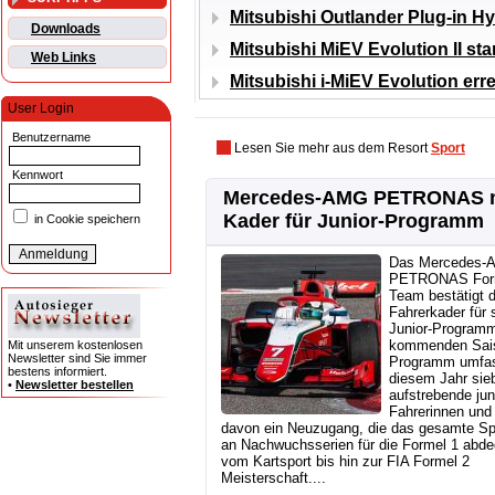
Mitsubishi Outlander Plug-in Hy
Downloads
Mitsubishi MiEV Evolution II st
Web Links
Mitsubishi i-MiEV Evolution err
User Login
Benutzername
Lesen Sie mehr aus dem Resort
Sport
Kennwort
Mercedes-AMG PETRONAS 
Kader für Junior-Programm
in Cookie speichern
Das Mercedes-
PETRONAS For
Team bestätigt 
Fahrerkader für 
Junior-Programm
kommenden Sai
Mit unserem kostenlosen
Newsletter sind Sie immer
Programm umfas
bestens informiert.
diesem Jahr sie
•
Newsletter bestellen
aufstrebende ju
Fahrerinnen und 
davon ein Neuzugang, die das gesamte S
an Nachwuchsserien für die Formel 1 abde
vom Kartsport bis hin zur FIA Formel 2
Meisterschaft....