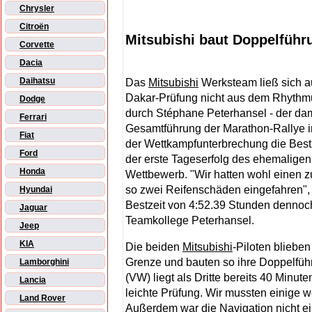
Chrysler
Citroën
Mitsubishi baut Doppelführu
Corvette
Dacia
Daihatsu
Das
Mitsubishi
Werksteam ließ sich a
Dakar-Prüfung nicht aus dem Rhythm
Dodge
durch Stéphane Peterhansel - der dami
Ferrari
Gesamtführung der Marathon-Rallye i
Fiat
der Wettkampfunterbrechung die Bestz
Ford
der erste Tageserfolg des ehemaligen
Honda
Wettbewerb. "Wir hatten wohl einen z
so zwei Reifenschäden eingefahren", b
Hyundai
Bestzeit von 4:52.39 Stunden dennoch
Jaguar
Teamkollege Peterhansel.
Jeep
KIA
Die beiden
Mitsubishi
-Piloten blieben
Grenze und bauten so ihre Doppelführ
Lamborghini
(VW) liegt als Dritte bereits 40 Minut
Lancia
leichte Prüfung. Wir mussten einige 
Land Rover
Außerdem war die Navigation nicht ei