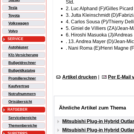
Suzuki
Std.
Tesla
2. Luc Alphand (F)/Gilles Picard
3. Jutta Kleinschmidt (D)/Fabrizi
Toyota
4. Carlos Sousa (P)/Thierry Delli
Volkswagen
5. Giniel de Villiers (ZA)/Jean-M
Volvo
6. Hiroshi Masuoka (J)/Andreas
SERVICE
. 13. Andrea Mayer (D)/Jean-Mic
Autohäuser
. Nani Roma (E)/Henri Magne (F
Kfz-Versicherung
Bußgeldrechner
Bußgeldkatalog
Artikel drucken
|
Per E-Mail
Promillerechner
Kaufvertrag
Notrufnummern
Ortsübersicht
Ähnliche Artikel zum Thema
RATGEBER
Servicebereiche
Mitsubishi Plug-in Hybrid Outla
Themenbereiche
Mitsubishi Plug-in Hybrid Outla
SURFTIPPS