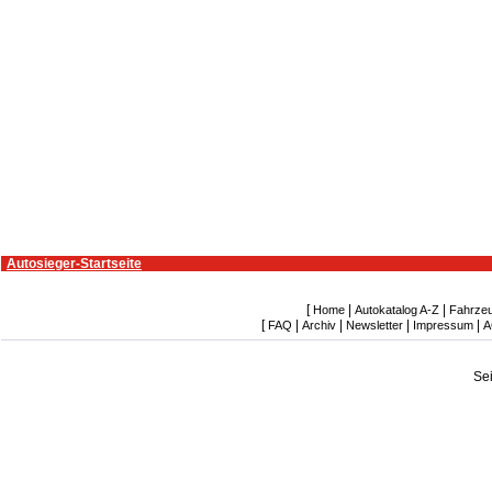
Autosieger-Startseite
[
|
|
Home
Autokatalog A-Z
Fahrze
[
|
|
|
|
FAQ
Archiv
Newsletter
Impressum
A
Se