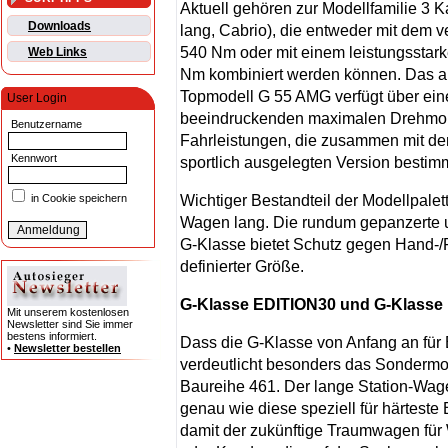
Aktuell gehören zur Modellfamilie 3 
Downloads
lang, Cabrio), die entweder mit dem
540 Nm oder mit einem leistungsstar
Web Links
Nm kombiniert werden können. Das aus
Topmodell G 55 AMG verfügt über ei
User Login
beeindruckenden maximalen Drehmome
Benutzername
Fahrleistungen, die zusammen mit de
Kennwort
sportlich ausgelegten Version bestim
Wichtiger Bestandteil der Modellpalet
in Cookie speichern
Wagen lang. Die rundum gepanzerte u
G-Klasse bietet Schutz gegen Hand-
definierter Größe.
G-Klasse EDITION30 und G-Klasse
Mit unserem kostenlosen
Newsletter sind Sie immer
bestens informiert.
Dass die G-Klasse von Anfang an für 
•
Newsletter bestellen
verdeutlicht besonders das Sonderm
Baureihe 461. Der lange Station-Wag
genau wie diese speziell für härtest
damit der zukünftige Traumwagen für 