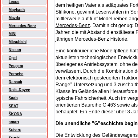
Lexus
dem heiligen Vater als adäquates For
Maybach
Stilikone, gewinnt Leserwahlen in Ser
Mazda
mittlerweile auf fünf Modellreihen 
Mercedes-Benz
. Damit nicht genug: D
Mercedes-Benz
Jahren die mit Abstand dienstälteste 
MINI
jährigen
Mercedes-Benz
Historie.
Mitsubishi
Nissan
Eine kontinuierliche Modellpflege häl
aktuellsten technologischen Entwicklu
Opel
überlegenes Antriebssystem, ohne d
Peugeot
verwässern. Durch die Kombination d
Porsche
dem elektronisch gesteuerten Trakti
Renault
Range"-Untersetzung und 3 zuschaltba
Rolls-Royce
Klasse im Gelände allen Herausforde
typische Fahrsicherheit. Auch im verg
Saab
orientierten Baureihe G 463 sowie al
SEAT
behauptet. Ein Ende dieser über 3 Jahr
ŠKODA
smart
Die unendliche "G"eschichte begin
Subaru
Die Entwicklung des Geländewagens b