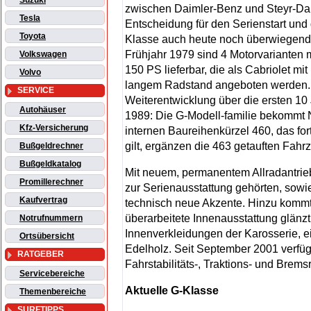
Suzuki
zwischen Daimler-Benz und Steyr-Daim
Tesla
Entscheidung für den Serienstart und
Toyota
Klasse auch heute noch überwiegend i
Frühjahr 1979 sind 4 Motorvarianten
Volkswagen
150 PS lieferbar, die als Cabriolet 
Volvo
langem Radstand angeboten werden. N
SERVICE
Weiterentwicklung über die ersten 10 
Autohäuser
1989: Die G-Modell-familie bekommt
Kfz-Versicherung
internen Baureihenkürzel 460, das fo
gilt, ergänzen die 463 getauften Fah
Bußgeldrechner
Bußgeldkatalog
Mit neuem, permanentem Allradantrieb
Promillerechner
zur Serienausstattung gehörten, sowie
Kaufvertrag
technisch neue Akzente. Hinzu kommt 
überarbeitete Innenausstattung glänzt
Notrufnummern
Innenverkleidungen der Karosserie, ei
Ortsübersicht
Edelholz. Seit September 2001 verfü
RATGEBER
Fahrstabilitäts-, Traktions- und Br
Servicebereiche
Aktuelle G-Klasse
Themenbereiche
SURFTIPPS