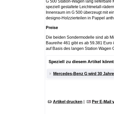
G 500 Station-Wagen lang lieferbare 
speziell gestaltete Leichtmetall-räde
Innenraum im G 500 überzeugt mit ein
designo-Holzzierteilen in Pappel anthr
Preise
Die beiden Sondermodelle sind ab Mi
Baureihe 461 gibt es ab 59.381 Euro 
auf Basis des langen Station Wagen 
Speziell zu diesem Artikel könnt
Mercedes-Benz G wird 30 Jahre
Artikel drucken
|
Per E-Mail