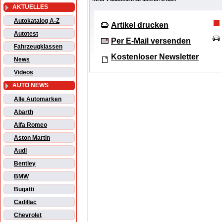
AKTUELLES
Autokatalog A-Z
Artikel drucken
Autotest
Per E-Mail versenden
Fahrzeugklassen
Kostenloser Newsletter
News
Videos
AUTO NEWS
Alle Automarken
Abarth
Alfa Romeo
Aston Martin
Audi
Bentley
BMW
Bugatti
Cadillac
Chevrolet