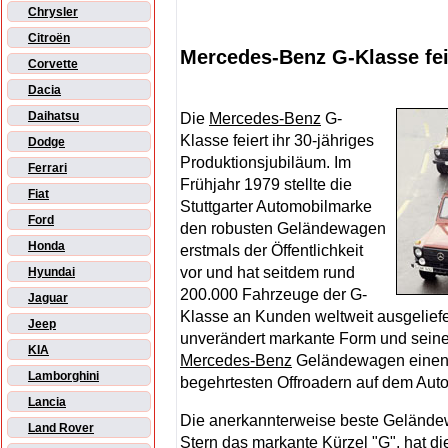
Chrysler
Citroën
Mercedes-Benz G-Klasse fei
Corvette
Dacia
Daihatsu
Die
Mercedes-Benz
G-
Klasse feiert ihr 30-jähriges
Dodge
Produktionsjubiläum. Im
Ferrari
Frühjahr 1979 stellte die
Fiat
Stuttgarter Automobilmarke
Ford
den robusten Geländewagen
Honda
erstmals der Öffentlichkeit
vor und hat seitdem rund
Hyundai
200.000 Fahrzeuge der G-
Jaguar
Klasse an Kunden weltweit ausgeliefer
Jeep
unverändert markante Form und seine
KIA
Mercedes-Benz
Geländewagen einen K
Lamborghini
begehrtesten Offroadern auf dem Aut
Lancia
Die anerkannterweise beste Gelände
Land Rover
Stern das markante Kürzel "G", hat d