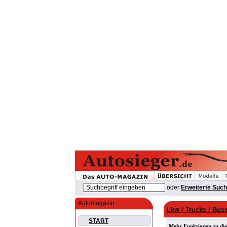
oder
Erweiterte Suc
Automagazin
Lkw / Trucks / Bus
START
Mehr Funktionen zu die