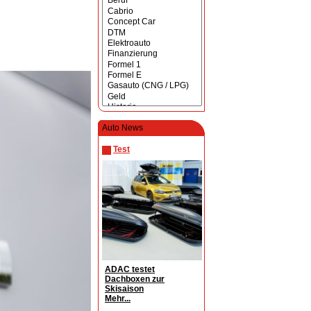
Auto News
Test
ADAC testet
Dachboxen zur
Skisaison
Mehr...