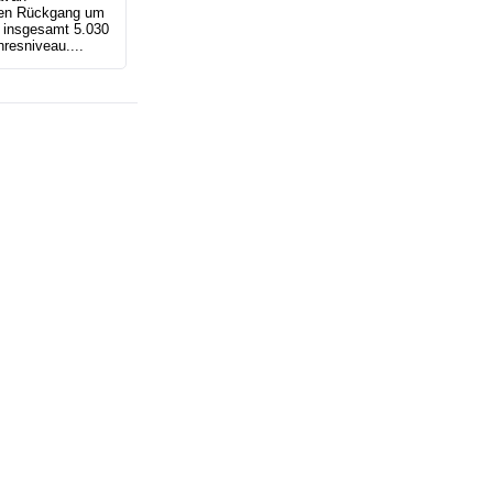
nen Rückgang um
t insgesamt 5.030
resniveau....