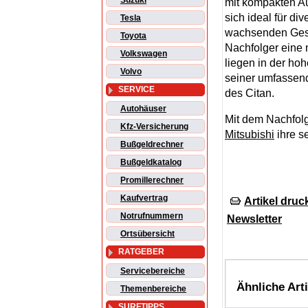
Suzuki
mit kompakten A
sich ideal für d
Tesla
wachsenden Gesch
Toyota
Nachfolger eine 
Volkswagen
liegen in der hoh
Volvo
seiner umfassen
SERVICE
des Citan.
Autohäuser
Mit dem Nachfolg
Kfz-Versicherung
Mitsubishi
ihre s
Bußgeldrechner
Bußgeldkatalog
Promillerechner
Kaufvertrag
Artikel druc
Notrufnummern
Newsletter
Ortsübersicht
RATGEBER
Servicebereiche
Ähnliche Art
Themenbereiche
SURFTIPPS