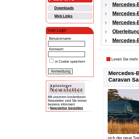
Mercedes-B
Downloads
Mercedes-B
Web Links
Mercedes-
User Login
Oberleitun
Benutzername
Mercedes-B
Kennwort
Lesen Sie mehr
in Cookie speichern
Mercedes-B
Caravan Sa
Mit unserem kostenlosen
Newsletter sind Sie immer
bestens informiert.
•
Newsletter bestellen
sich der neue Spri