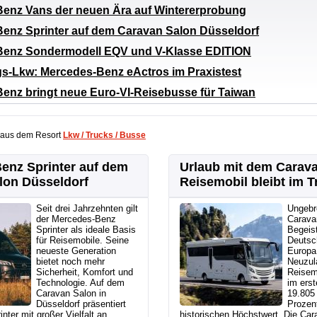
enz Vans der neuen Ära auf Wintererprobung
enz Sprinter auf dem Caravan Salon Düsseldorf
Benz Sondermodell EQV und V-Klasse EDITION
gs-Lkw: Mercedes-Benz eActros im Praxistest
enz bringt neue Euro-VI-Reisebusse für Taiwan
 aus dem Resort
Lkw / Trucks / Busse
enz Sprinter auf dem
Urlaub mit dem Carav
lon Düsseldorf
Reisemobil bleibt im T
Seit drei Jahrzehnten gilt
Ungebr
der Mercedes-Benz
Carava
Sprinter als ideale Basis
Begeist
für Reisemobile. Seine
Deutsc
neueste Generation
Europa
bietet noch mehr
Neuzul
Sicherheit, Komfort und
Reisem
Technologie. Auf dem
im erst
Caravan Salon in
19.805 
Düsseldorf präsentiert
Prozent
nter mit großer Vielfalt an
historischen Höchstwert. Die Car