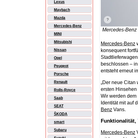
Lexus
Maybach
Mazda
Mercedes-Benz
Mercedes-Benz 
MINI
Mitsubishi
Mercedes-Benz
w
konsequent fortf
Nissan
Stadtlieferwagen
Opel
beschlossen – in
Peugeot
entsteht erneut 
Porsche
„Der neue Citan 
Renault
ersten Hinsehen 
Rolls-Royce
Wir werden dem 
Saab
Identität mit au
SEAT
Benz
Vans.
ŠKODA
Funktionalität,
smart
Subaru
Mercedes-Benz
V