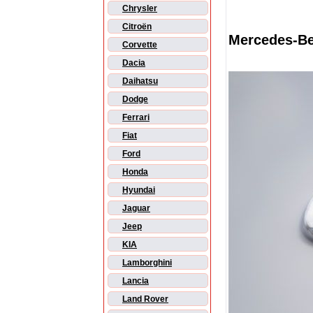
Chrysler
Citroën
Mercedes-Be
Corvette
Dacia
Daihatsu
Dodge
Ferrari
Fiat
Ford
Honda
Hyundai
Jaguar
Jeep
KIA
Lamborghini
Lancia
Land Rover