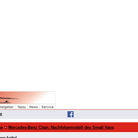
he
se
Mercedes-Benz Citan: Nachfolgemodell des Small Vans
sem Artikel