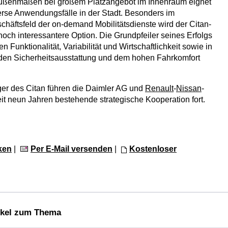
ußenmaßen bei großem Platzangebot im Innenraum eignet
iverse Anwendungsfälle in der Stadt. Besonders im
äftsfeld der on-demand Mobilitätsdienste wird der Citan-
noch interessantere Option. Die Grundpfeiler seines Erfolgs
en Funktionalität, Variabilität und Wirtschaftlichkeit sowie in
den Sicherheitsausstattung und dem hohen Fahrkomfort
er des Citan führen die Daimler AG und
Renault
-
Nissan
-
eit neun Jahren bestehende strategische Kooperation fort.
ken
|
Per E-Mail versenden
|
Kostenloser
ikel zum Thema