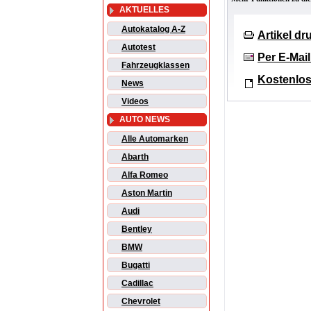
AKTUELLES
Autokatalog A-Z
Artikel d
Autotest
Per E-Mai
Fahrzeugklassen
Kostenlos
News
Videos
AUTO NEWS
Alle Automarken
Abarth
Alfa Romeo
Aston Martin
Audi
Bentley
BMW
Bugatti
Cadillac
Chevrolet