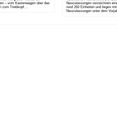
nten – vom Kastenwagen über das
Neuzulassungen verzeichnen ei
in zum Triebkopf....
rund 260 Einheiten und liegen mi
Neuzulassungen unter dem Vorjah