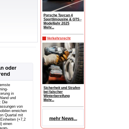
Porsche Taycan 4
Sportlimousine & GTS -
Modelljahr 2025
Mehr...
Verkehrsrecht
an oder
rend
emste
Sicherheit und Strafen
ning-
bei falscher
erung in
Winterbereifung
hland und
Mehr...
: Die
assungen von
obilen erreichen
en Quartal mit
mehr News...
Einheiten (+7,2
) einen
avan-