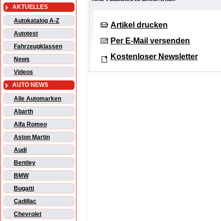
AKTUELLES
Autokatalog A-Z
Artikel drucken
Autotest
Per E-Mail versenden
Fahrzeugklassen
Kostenloser Newsletter
News
Videos
AUTO NEWS
Alle Automarken
Abarth
Alfa Romeo
Aston Martin
Audi
Bentley
BMW
Bugatti
Cadillac
Chevrolet