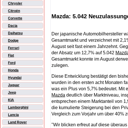
Chrysler
Citroën
Mazda: 5.042 Neuzulassunge
Corvette
Dacia
Daihatsu
Der japanische Automobilhersteller wä
Gesamtmarkt und verzeichnet mit 2,1
Dodge
August seit fast einem Jahrzehnt. Ge
Ferrari
der Absatz um 12,7% auf 5.042
Mazd
Fiat
Gesamtmarkt konnte im August derwei
Ford
zulegen.
Honda
Diese Entwicklung bestätigt den bish
Hyundai
wurden in den ersten acht Monaten fa
Jaguar
was ein Plus von 5,7% bedeutet. Mit
Jeep
Mazda
deutlich über Marktniveau, i
KIA
entsprechen einem Marktanteil von 1
die kumulierte Steigerung bei den Pr
Lamborghini
Vergleich zum Vorjahr um über 40% z
Lancia
Land Rover
"Wir blicken erfreut auf diese überaus