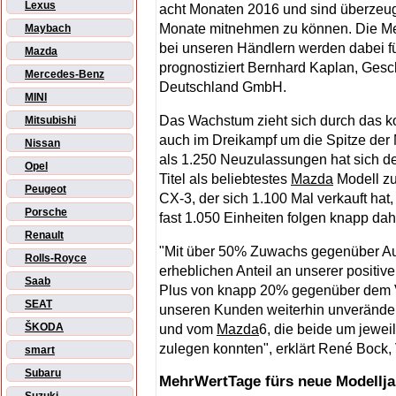
Lexus
acht Monaten 2016 und sind überzeugt
Monate mitnehmen zu können. Die M
Maybach
bei unseren Händlern werden dabei fü
Mazda
prognostiziert Bernhard Kaplan, Gesc
Mercedes-Benz
Deutschland GmbH.
MINI
Das Wachstum zieht sich durch das ko
Mitsubishi
auch im Dreikampf um die Spitze der 
Nissan
als 1.250 Neuzulassungen hat sich 
Opel
Titel als beliebtestes
Mazda
Modell z
Peugeot
CX-3, der sich 1.100 Mal verkauft h
Porsche
fast 1.050 Einheiten folgen knapp dahi
Renault
"Mit über 50% Zuwachs gegenüber Au
Rolls-Royce
erheblichen Anteil an unserer positiv
Saab
Plus von knapp 20% gegenüber dem V
SEAT
unseren Kunden weiterhin unverändert
ŠKODA
und vom
Mazda
6, die beide um jewei
zulegen konnten", erklärt René Bock, 
smart
Subaru
MehrWertTage fürs neue Modellja