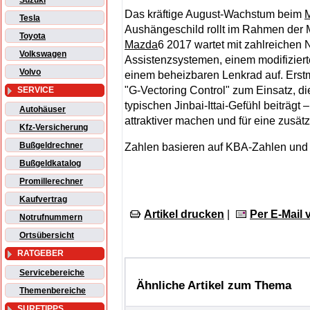
Suzuki
Das kräftige August-Wachstum beim
Tesla
Aushängeschild rollt im Rahmen der 
Toyota
Mazda
6 2017 wartet mit zahlreichen
Volkswagen
Assistenzsystemen, einem modifizier
Volvo
einem beheizbaren Lenkrad auf. Ers
"G-Vectoring Control" zum Einsatz, 
SERVICE
typischen Jinbai-Ittai-Gefühl beiträg
Autohäuser
attraktiver machen und für eine zusät
Kfz-Versicherung
Bußgeldrechner
Zahlen basieren auf KBA-Zahlen und 
Bußgeldkatalog
Promillerechner
Kaufvertrag
Artikel drucken
|
Per E-Mail
Notrufnummern
Ortsübersicht
RATGEBER
Servicebereiche
Ähnliche Artikel zum Thema
Themenbereiche
SURFTIPPS