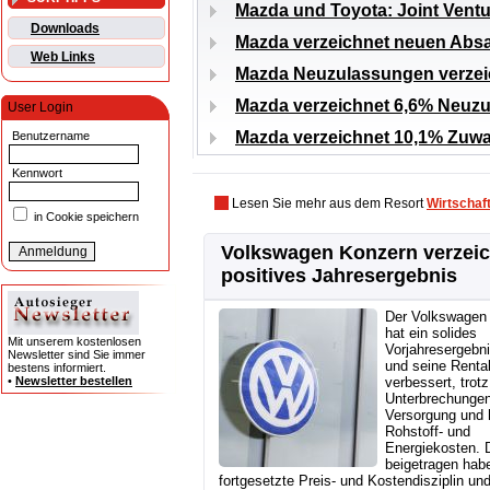
Mazda und Toyota: Joint Ventu
Downloads
Mazda verzeichnet neuen Abs
Web Links
Mazda Neuzulassungen verzei
Mazda verzeichnet 6,6% Neuzu
User Login
Mazda verzeichnet 10,1% Zuwa
Benutzername
Kennwort
Lesen Sie mehr aus dem Resort
Wirtschaf
in Cookie speichern
Volkswagen Konzern verzei
positives Jahresergebnis
Der Volkswagen
hat ein solides
Mit unserem kostenlosen
Vorjahresergebni
Newsletter sind Sie immer
und seine Rentab
bestens informiert.
•
Newsletter bestellen
verbessert, trotz
Unterbrechungen
Versorgung und 
Rohstoff- und
Energiekosten. 
beigetragen hab
fortgesetzte Preis- und Kostendisziplin und