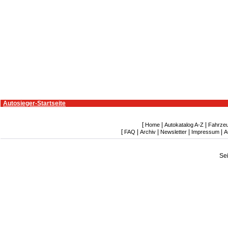
Autosieger-Startseite
[
|
|
Home
Autokatalog A-Z
Fahrze
[
|
|
|
|
FAQ
Archiv
Newsletter
Impressum
A
Se