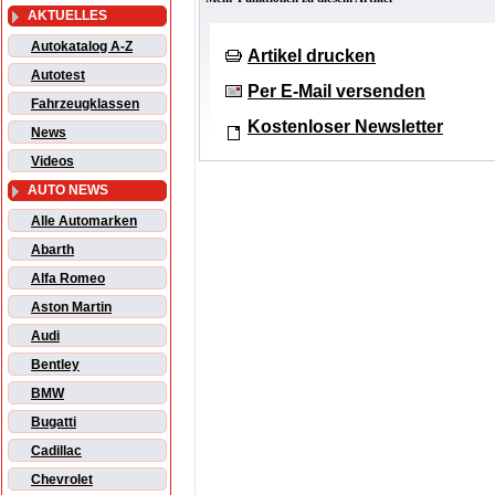
AKTUELLES
Autokatalog A-Z
Artikel drucken
Autotest
Per E-Mail versenden
Fahrzeugklassen
Kostenloser Newsletter
News
Videos
AUTO NEWS
Alle Automarken
Abarth
Alfa Romeo
Aston Martin
Audi
Bentley
BMW
Bugatti
Cadillac
Chevrolet