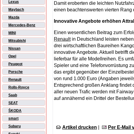
Lexus
Damit eroberten die leichten Nutzfah
einen beachtenswerten vierten Rang d
Maybach
Mazda
Innovative Angebote erhöhen Attrak
Mercedes-Benz
Einen wesentlichen Beitrag zum Erfol
MINI
Renault
in Deutschland leisten neben 
Mitsubishi
drei wirtschaftlichen Baureihen Kang
Nissan
innovative Angebote. Aktuell betrifft 
Opel
lieferbar für alle Modellreihen. Es u
Peugeot
Spieler und eine Telefonvorrüstung z
das ergibt gegenüber der Einzelbeste
Porsche
von rund 1.000 Euro (Angaben jeweils
Renault
Entsprechend großen Anklang findet d
Rolls-Royce
aller neuen Trafic werden mit Fairway-
Saab
auf annähernd ein Drittel der Bestell
SEAT
ŠKODA
smart
Subaru
Artikel drucken
|
Per E-Mail