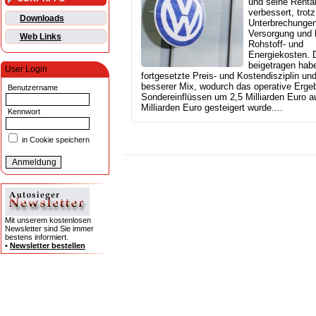
und seine Rentab
verbessert, trotz
Downloads
Unterbrechungen
Versorgung und 
Web Links
Rohstoff- und
Energiekosten. 
beigetragen hab
User Login
fortgesetzte Preis- und Kostendisziplin und
besserer Mix, wodurch das operative Ergeb
Benutzername
Sondereinflüssen um 2,5 Milliarden Euro a
Milliarden Euro gesteigert wurde....
Kennwort
in Cookie speichern
Mit unserem kostenlosen
Newsletter sind Sie immer
bestens informiert.
•
Newsletter bestellen