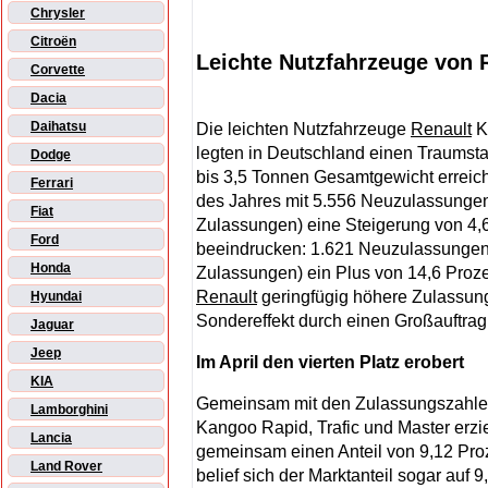
Chrysler
Citroën
Leichte Nutzfahrzeuge von R
Corvette
Dacia
Daihatsu
Die leichten Nutzfahrzeuge
Renault
K
legten in Deutschland einen Traumstar
Dodge
bis 3,5 Tonnen Gesamtgewicht erreich
Ferrari
des Jahres mit 5.556 Neuzulassunge
Fiat
Zulassungen) eine Steigerung von 4,6
Ford
beeindrucken: 1.621 Neuzulassungen
Honda
Zulassungen) ein Plus von 14,6 Prozen
Renault
geringfügig höhere Zulassun
Hyundai
Sondereffekt durch einen Großauftrag
Jaguar
Jeep
Im April den vierten Platz erobert
KIA
Gemeinsam mit den Zulassungszahlen k
Lamborghini
Kangoo Rapid, Trafic und Master erzie
Lancia
gemeinsam einen Anteil von 9,12 Proze
Land Rover
belief sich der Marktanteil sogar auf 9