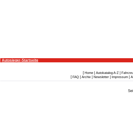
Autosieger-Startseite
[
|
|
Home
Autokatalog A-Z
Fahrze
[
|
|
|
|
FAQ
Archiv
Newsletter
Impressum
A
Se