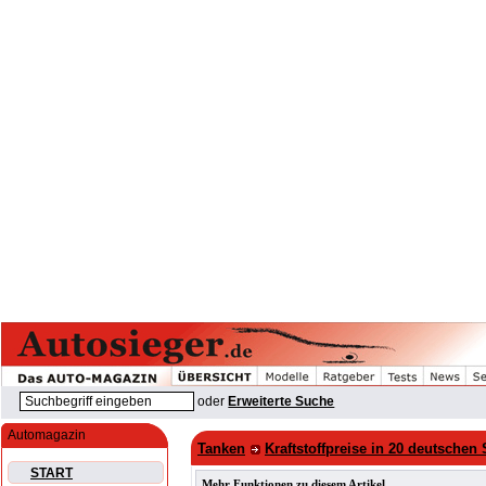
oder
Erweiterte Suche
Automagazin
Tanken
Kraftstoffpreise in 20 deutsche
START
Mehr Funktionen zu diesem Artikel