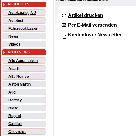
AKTUELLES
Autokatalog A-Z
Artikel drucken
Autotest
Per E-Mail versenden
Fahrzeugklassen
Kostenloser Newsletter
News
Videos
AUTO NEWS
Alle Automarken
Abarth
Alfa Romeo
Aston Martin
Audi
Bentley
BMW
Bugatti
Cadillac
Chevrolet