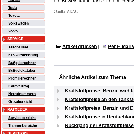
Suzuki
ein Beweis dafür, dass sich ein Preis
Tesla
Quelle: ADAC
Toyota
Volkswagen
Volvo
SERVICE
Artikel drucken
|
Per E-Mail
Autohäuser
Kfz-Versicherung
Bußgeldrechner
Bußgeldkatalog
Ähnliche Artikel zum Thema
Promillerechner
Kaufvertrag
Kraftstoffpreise: Benzin wird te
Notrufnummern
Kraftstoffpreise an den Tankst
Ortsübersicht
Kraftstoffpreise: Benzin und D
RATGEBER
Kraftstoffpreise in Deutschla
Servicebereiche
Rückgang der Kraftstoffpreise
Themenbereiche
SURFTIPPS