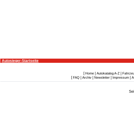
Autosieger-Startseite
[
|
|
Home
Autokatalog A-Z
Fahrze
[
|
|
|
|
FAQ
Archiv
Newsletter
Impressum
A
Se