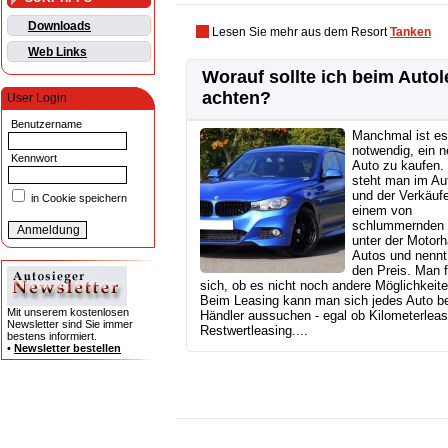
Downloads
Lesen Sie mehr aus dem Resort
Tanken
Web Links
Worauf sollte ich beim Auto
achten?
User Login
Benutzername
Manchmal ist es
notwendig, ein 
Kennwort
Auto zu kaufen.
steht man im Au
und der Verkäufe
in Cookie speichern
einem von
schlummernden 
unter der Motor
Autos und nennt
den Preis. Man f
sich, ob es nicht noch andere Möglichkeit
Beim Leasing kann man sich jedes Auto b
Mit unserem kostenlosen
Händler aussuchen - egal ob Kilometerleas
Newsletter sind Sie immer
Restwertleasing....
bestens informiert.
•
Newsletter bestellen