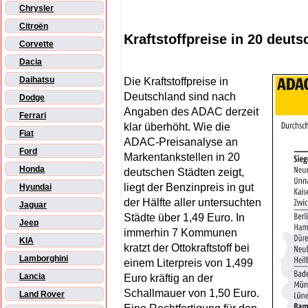
Chrysler
Citroën
Kraftstoffpreise in 20 deu
Corvette
Dacia
Daihatsu
Die Kraftstoffpreise in
Deutschland sind nach
Dodge
Angaben des ADAC derzeit
Ferrari
klar überhöht. Wie die
Fiat
ADAC-Preisanalyse an
Ford
Markentankstellen in 20
Honda
deutschen Städten zeigt,
liegt der Benzinpreis in gut
Hyundai
der Hälfte aller untersuchten
Jaguar
Städte über 1,49 Euro. In
Jeep
immerhin 7 Kommunen
KIA
kratzt der Ottokraftstoff bei
Lamborghini
einem Literpreis von 1,499
Lancia
Euro kräftig an der
Schallmauer von 1,50 Euro.
Land Rover