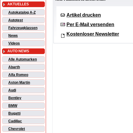
AKTUELLES
Autokatalog A-Z
Artikel drucken
Autotest
Per E-Mail versenden
Fahrzeugklassen
Kostenloser Newsletter
News
Videos
AUTO NEWS
Alle Automarken
Abarth
Alfa Romeo
Aston Martin
Audi
Bentley
BMW
Bugatti
Cadillac
Chevrolet