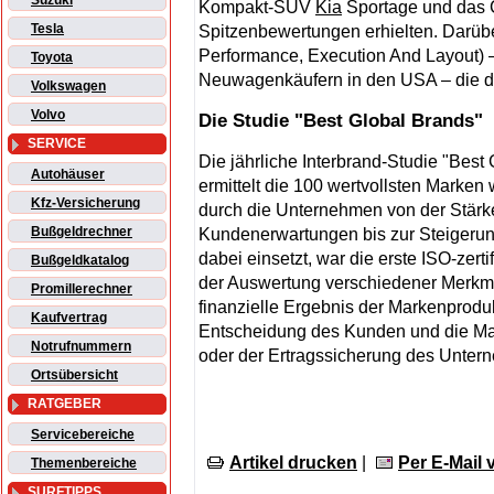
Suzuki
Kompakt-SUV
Kia
Sportage und das 
Tesla
Spitzenbewertungen erhielten. Darübe
Performance, Execution And Layout) –
Toyota
Neuwagenkäufern in den USA – die dr
Volkswagen
Volvo
Die Studie "Best Global Brands"
SERVICE
Die jährliche Interbrand-Studie "Best
Autohäuser
ermittelt die 100 wertvollsten Marken
Kfz-Versicherung
durch die Unternehmen von der Stärke 
Bußgeldrechner
Kundenerwartungen bis zur Steigerun
dabei einsetzt, war die erste ISO-zer
Bußgeldkatalog
der Auswertung verschiedener Merkma
Promillerechner
finanzielle Ergebnis der Markenproduk
Kaufvertrag
Entscheidung des Kunden und die Ma
Notrufnummern
oder der Ertragssicherung des Unter
Ortsübersicht
RATGEBER
Servicebereiche
Artikel drucken
|
Per E-Mail
Themenbereiche
SURFTIPPS