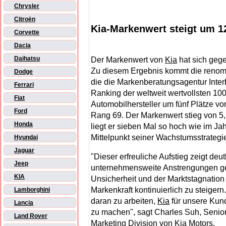
Chrysler
Citroën
Kia-Markenwert steigt um 12
Corvette
Dacia
Daihatsu
Der Markenwert von
Kia
hat sich geg
Zu diesem Ergebnis kommt die renomm
Dodge
die die Markenberatungsagentur Inter
Ferrari
Ranking der weltweit wertvollsten 10
Fiat
Automobilhersteller um fünf Plätze vo
Ford
Rang 69. Der Markenwert stieg von 5,7
Honda
liegt er sieben Mal so hoch wie im Ja
Mittelpunkt seiner Wachstumsstrategie 
Hyundai
Jaguar
"Dieser erfreuliche Aufstieg zeigt deu
Jeep
unternehmensweite Anstrengungen gelu
KIA
Unsicherheit und der Marktstagnatio
Markenkraft kontinuierlich zu steigern
Lamborghini
daran zu arbeiten,
Kia
für unsere Kun
Lancia
zu machen", sagt Charles Suh, Senior
Land Rover
Marketing Division von
Kia
Motors.