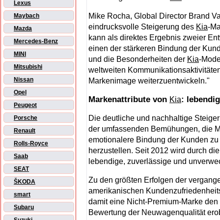
Lexus
Mike Rocha, Global Director Brand Val
Maybach
eindrucksvolle Steigerung des
Kia
-Ma
Mazda
kann als direktes Ergebnis zweier E
Mercedes-Benz
einen der stärkeren Bindung der Kund
MINI
und die Besonderheiten der
Kia
-Mode
Mitsubishi
weltweiten Kommunikationsaktivitäten,
Nissan
Markenimage weiterzuentwickeln."
Opel
Markenattribute von
: lebendi
Kia
Peugeot
Die deutliche und nachhaltige Steige
Porsche
der umfassenden Bemühungen, die Ma
Renault
emotionalere Bindung der Kunden z
Rolls-Royce
herzustellen. Seit 2012 wird durch d
Saab
lebendige, zuverlässige und unverwe
SEAT
Zu den größten Erfolgen der vergange
ŠKODA
amerikanischen Kundenzufriedenheitss
smart
damit eine Nicht-Premium-Marke den 
Subaru
Bewertung der Neuwagenqualität erobe