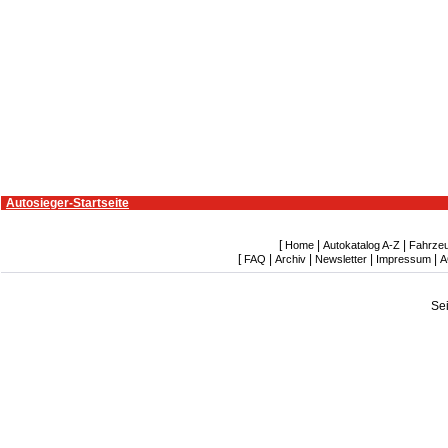
Autosieger-Startseite
[
|
|
Home
Autokatalog A-Z
Fahrze
[
|
|
|
|
FAQ
Archiv
Newsletter
Impressum
A
Se