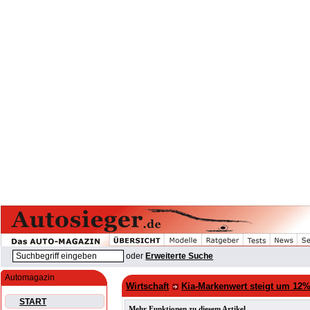
oder
Erweiterte Suche
Automagazin
Wirtschaft
Kia-Markenwert steigt um 12% 
START
Mehr Funktionen zu diesem Artikel