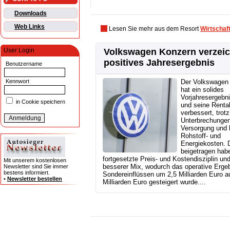
Downloads
Web Links
Lesen Sie mehr aus dem Resort
Wirtschaf
User Login
Volkswagen Konzern verzei
positives Jahresergebnis
Benutzername
Kennwort
Der Volkswagen
hat ein solides
Vorjahresergebni
in Cookie speichern
und seine Rentab
verbessert, trotz
Unterbrechungen
Versorgung und 
Rohstoff- und
Energiekosten. 
beigetragen hab
fortgesetzte Preis- und Kostendisziplin und
Mit unserem kostenlosen
besserer Mix, wodurch das operative Ergeb
Newsletter sind Sie immer
bestens informiert.
Sondereinflüssen um 2,5 Milliarden Euro a
•
Newsletter bestellen
Milliarden Euro gesteigert wurde....