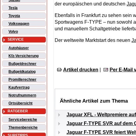
Suzuki
der europäischen und deutschen
Jag
Tesla
Ebenfalls in Frankfurt zu sehen sein
Toyota
Sportwagens F-TYPE – nun sowohl als
Volkswagen
und manuellem Schaltgetriebe lieferba
Volvo
SERVICE
Der weltweite Marktstart des neuen
J
Autohäuser
Kfz-Versicherung
Bußgeldrechner
Artikel drucken
|
Per E-Mail
Bußgeldkatalog
Promillerechner
Kaufvertrag
Notrufnummern
Ähnliche Artikel zum Thema
Ortsübersicht
RATGEBER
Jaguar XFL - Weltpremiere auf
Servicebereiche
Jaguar F-TYPE SVR auf dem G
Themenbereiche
Jaguar F-TYPE SVR feiert Wel
SURFTIPPS