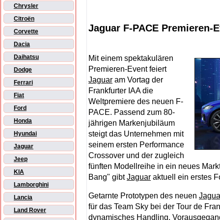
Chrysler
Citroën
Jaguar F-PACE Premieren-E
Corvette
Dacia
Daihatsu
Mit einem spektakulären
Premieren-Event feiert
Dodge
Jaguar
am Vortag der
Ferrari
Frankfurter IAA die
Fiat
Weltpremiere des neuen F-
Ford
PACE. Passend zum 80-
Honda
jährigen Markenjubiläum
steigt das Unternehmen mit
Hyundai
seinem ersten Performance
Jaguar
Crossover und der zugleich
Jeep
fünften Modellreihe in ein neues Mar
KIA
Bang" gibt
Jaguar
aktuell ein erstes 
Lamborghini
Getarnte Prototypen des neuen
Jagua
Lancia
für das Team Sky bei der Tour de Franc
Land Rover
dynamisches Handling. Vorausgegang