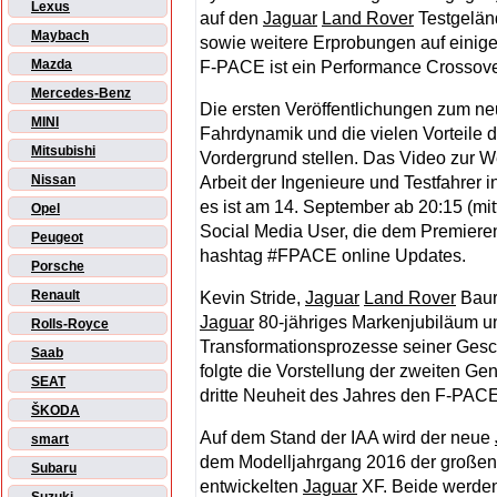
Lexus
auf den
Jaguar
Land Rover
Testgelän
Maybach
sowie weitere Erprobungen auf einige
Mazda
F-PACE ist ein Performance Crossover 
Mercedes-Benz
Die ersten Veröffentlichungen zum n
MINI
Fahrdynamik und die vielen Vorteile d
Mitsubishi
Vordergrund stellen. Das Video zur W
Nissan
Arbeit der Ingenieure und Testfahrer 
es ist am 14. September ab 20:15 (mi
Opel
Social Media User, die dem Premieren
Peugeot
hashtag #FPACE online Updates.
Porsche
Renault
Kevin Stride,
Jaguar
Land Rover
Baure
Jaguar
80-jähriges Markenjubiläum un
Rolls-Royce
Transformationsprozesse seiner Gesc
Saab
folgte die Vorstellung der zweiten Gen
SEAT
dritte Neuheit des Jahres den F-PAC
ŠKODA
Auf dem Stand der IAA wird der neue
smart
dem Modelljahrgang 2016 der große
Subaru
entwickelten
Jaguar
XF. Beide werde