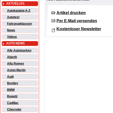
AKTUELLES
Autokatalog A-Z
Artikel drucken
Autotest
Per E-Mail versenden
Fahrzeugklassen
Kostenloser Newsletter
News
Videos
AUTO NEWS
Alle Automarken
Abarth
Alfa Romeo
Aston Martin
Audi
Bentley
BMW
Bugatti
Cadillac
Chevrolet