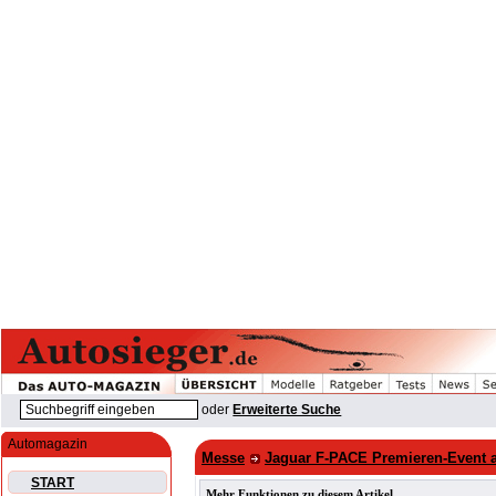
oder
Erweiterte Suche
Automagazin
Messe
Jaguar F-PACE Premieren-Event 
START
Mehr Funktionen zu diesem Artikel