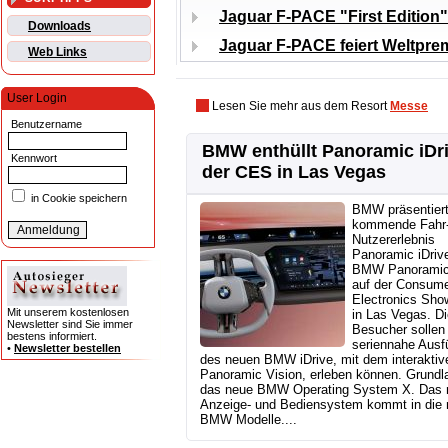
Jaguar F-PACE "First Edition"
Downloads
Jaguar F-PACE feiert Weltprem
Web Links
User Login
Lesen Sie mehr aus dem Resort
Messe
Benutzername
BMW enthüllt Panoramic iDri
Kennwort
der CES in Las Vegas
in Cookie speichern
BMW präsentier
kommende Fahr-
Nutzererlebnis
Panoramic iDriv
BMW Panoramic
auf der Consum
Electronics Sho
Mit unserem kostenlosen
in Las Vegas. Di
Newsletter sind Sie immer
Besucher sollen 
bestens informiert.
seriennahe Ausf
•
Newsletter bestellen
des neuen BMW iDrive, mit dem interakt
Panoramic Vision, erleben können. Grundla
das neue BMW Operating System X. Das 
Anzeige- und Bediensystem kommt in die
BMW Modelle....