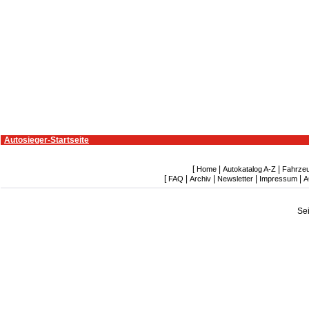
Autosieger-Startseite
[
|
|
Home
Autokatalog A-Z
Fahrze
[
|
|
|
|
FAQ
Archiv
Newsletter
Impressum
A
Se